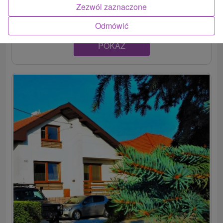
nížiny...
Zezwól zaznaczone
Odmówić
POKAZ