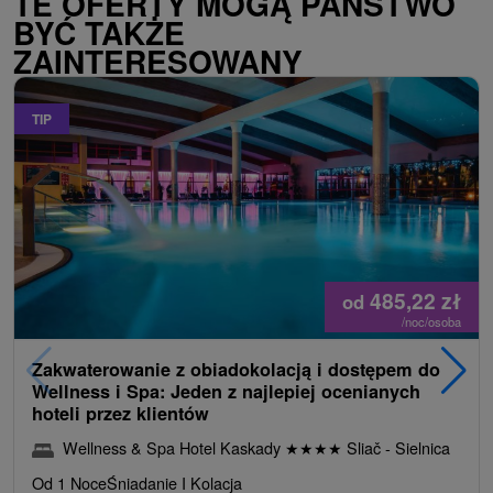
TE OFERTY MOGĄ PAŃSTWO
BYĆ TAKŻE
ZAINTERESOWANY
TIP
485,22
zł
od
/noc/osoba
Zakwaterowanie z obiadokolacją i dostępem do
Wellness i Spa: Jeden z najlepiej ocenianych
hoteli przez klientów
Wellness & Spa Hotel Kaskady
★
★
★
★
Sliač - Sielnica
Od 1 Noce
Śniadanie I Kolacja