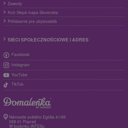
Zawody
Kvíz Slepá mapa Slovenska
Prihlásenie pre ubytovateľa
SIECI SPOŁECZNOŚCIOWE I ADRES
Facebook
Instagram
YouTube
TikTok
Námestie svätého Egídia 41/95
058 01 Poprad
W budynku INTESu