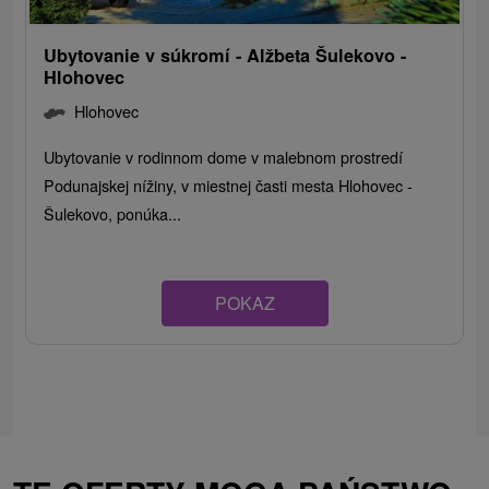
Ubytovanie v súkromí - Alžbeta Šulekovo -
Hlohovec
Hlohovec
Ubytovanie v rodinnom dome v malebnom prostredí
Podunajskej nížiny, v miestnej časti mesta Hlohovec -
Šulekovo, ponúka...
POKAZ