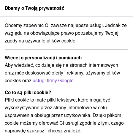
Dbamy o Twoją prywatność
członek grupy
Sorger
Chcemy zapewnić Ci zawsze najlepsze usługi. Jednak ze
Priváty
Západné Slovensko
Trnavský kraj
Hlohovec
względu na obowiązujące prawo potrzebujemy Twojej
zgody na używanie plików cookie.
Priváty Hlohovec
Więcej o personalizacji i pomiarach
Kategorie
Aby wiedzieć, co dzieje się na stronach internetowych
oraz móc dostosować oferty i reklamy, używamy plików
Wszystkie kategorie
Priváty
Ubytovne
(2)
(1)
cookies oraz
usługi firmy Google
.
Co to są pliki cookie?
Wybierz lokalizację lub datę
Pliki cookie to małe pliki tekstowe, które mogą być
wykorzystywane przez strony internetowe w celu
NAJTAŃSZE
NAJDROŻSZE
NA PO
WSZYSTKO
usprawnienia obsługi przez użytkownika. Dzięki plikom
cookie możemy oferować Ci usługi zgodnie z tym, czego
naprawdę szukasz i chcesz znaleźć.