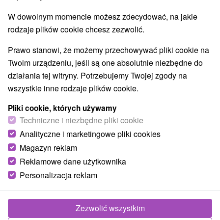
W dowolnym momencie możesz zdecydować, na jakie
rodzaje plików cookie chcesz zezwolić.
Prawo stanowi, że możemy przechowywać pliki cookie na
Twoim urządzeniu, jeśli są one absolutnie niezbędne do
działania tej witryny. Potrzebujemy Twojej zgody na
wszystkie inne rodzaje plików cookie.
Pliki cookie, których używamy
Techniczne i niezbędne pliki cookie
Analityczne i marketingowe pliki cookies
Magazyn reklam
Reklamowe dane użytkownika
Ubytovanie v súkromí Šulekovo Hlohovec
Personalizacja reklam
Hlohovec
Ubytovanie v rodinnom dome v Šulekove, miestnej časti
Zezwolić wszystkim
mesta Hlohovec, v prekrásnom prostredí Podunajskej