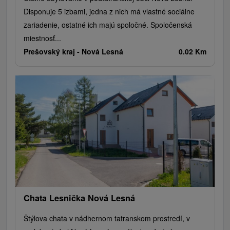
Disponuje 5 izbami, jedna z nich má vlastné sociálne
zariadenie, ostatné ich majú spoločné. Spoločenská
miestnosť...
Prešovský kraj -
Nová Lesná
0.02 Km
Chata Lesnička Nová Lesná
Štýlova chata v nádhernom tatranskom prostredí, v