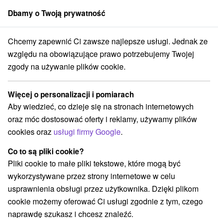
Dbamy o Twoją prywatność
członek grupy
Sorger
Chcemy zapewnić Ci zawsze najlepsze usługi. Jednak ze
lovensko
Prešovský kraj
Nová Lesná
Privát Sedlár Nová Lesná
względu na obowiązujące prawo potrzebujemy Twojej
zgody na używanie plików cookie.
Privát Sedlár Nová Lesná
Nová Lesná
Więcej o personalizacji i pomiarach
Aby wiedzieć, co dzieje się na stronach internetowych
oraz móc dostosować oferty i reklamy, używamy plików
Zarezerwuj przez booking
cookies oraz
usługi firmy Google
.
Co to są pliki cookie?
Pliki cookie to małe pliki tekstowe, które mogą być
REZERWACJA I WYBÓR OFERTY
wykorzystywane przez strony internetowe w celu
Skontaktuj się bezpośrednio z właścicielem.
usprawnienia obsługi przez użytkownika. Dzięki plikom
cookie możemy oferować Ci usługi zgodnie z tym, czego
Przejdź do lokalizacji
naprawdę szukasz i chcesz znaleźć.