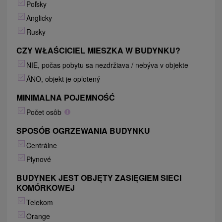
Poľsky
Anglicky
Rusky
CZY WŁAŚCICIEL MIESZKA W BUDYNKU?
NIE, počas pobytu sa nezdržiava / nebýva v objekte
ÁNO, objekt je oplotený
MINIMALNA POJEMNOŚĆ
Počet osôb
SPOSÓB OGRZEWANIA BUDYNKU
Centrálne
Plynové
BUDYNEK JEST OBJĘTY ZASIĘGIEM SIECI
KOMÓRKOWEJ
Telekom
Orange