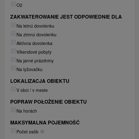
O2
ZAKWATEROWANIE JEST ODPOWIEDNIE DLA
Na letnú dovolenku
Na zimnú dovolenku
Aktívna dovolenka
Víkendové pobyty
Na jarné prázdniny
Na lyžovačku
LOKALIZACJA OBIEKTU
V obci / v meste
POPRAW POŁOŻENIE OBIEKTU
Na horách
MAKSYMALNA POJEMNOŚĆ
Počet osôb