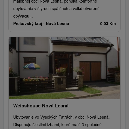
malebnej obci Nová Lesná, ponúka komfortné
ubytovanie v štyroch spálňach a veľkú otvorenú
obývaciu...
Prešovský kraj -
Nová Lesná
0.03 Km
Weisshouse Nová Lesná
Ubytovanie vo Vysokých Tatrách, v obci Nová Lesná.
Disponuje šiestimi izbami, ktoré majú 3 spoločné