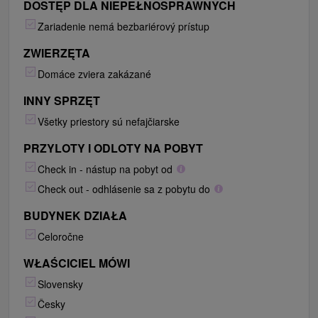
DOSTĘP DLA NIEPEŁNOSPRAWNYCH
Zariadenie nemá bezbariérový prístup
ZWIERZĘTA
Domáce zviera zakázané
INNY SPRZĘT
Všetky priestory sú nefajčiarske
PRZYLOTY I ODLOTY NA POBYT
Check in - nástup na pobyt od
Check out - odhlásenie sa z pobytu do
BUDYNEK DZIAŁA
Celoročne
WŁAŚCICIEL MÓWI
Slovensky
Česky