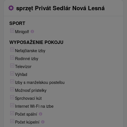
sprzęt Privát Sedlár Nová Lesná
SPORT
Minigolf
WYPOSAŻENIE POKOJU
Nefajčiarske izby
Rodinné izby
Televízor
Výhľad
Izby s manželskou posteľou
Možnosť prístelky
Sprchovací kút
Internet Wi-Fi na izbe
Počet spální
Počet kúpelní