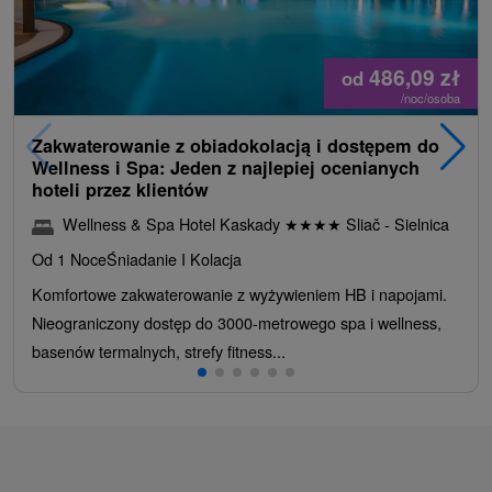
486,09
zł
od
/noc/osoba
Zakwaterowanie z obiadokolacją i dostępem do
Wellness i Spa: Jeden z najlepiej ocenianych
hoteli przez klientów
Wellness & Spa Hotel Kaskady
★
★
★
★
Sliač - Sielnica
Od 1 Noce
Śniadanie I Kolacja
Komfortowe zakwaterowanie z wyżywieniem HB i napojami.
Nieograniczony dostęp do 3000-metrowego spa i wellness,
basenów termalnych, strefy fitness...