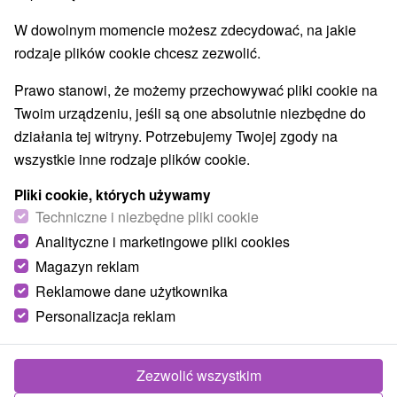
Najlepiej sprzedające
W dowolnym momencie możesz zdecydować, na jakie
rodzaje plików cookie chcesz zezwolić.
Wsie i miasta
Prawo stanowi, że możemy przechowywać pliki cookie na
Twoim urządzeniu, jeśli są one absolutnie niezbędne do
wellness pobyty z obiadokolacją
dla dwojga
działania tej witryny. Potrzebujemy Twojej zgody na
wszystkie inne rodzaje plików cookie.
TOP - BESTSELLERY
NAJTAŃSZE
WSZYSTKO
Pliki cookie, których używamy
Techniczne i niezbędne pliki cookie
Analityczne i marketingowe pliki cookies
TIP
Magazyn reklam
Reklamowe dane użytkownika
Akcia
Personalizacja reklam
Zezwolić wszystkim