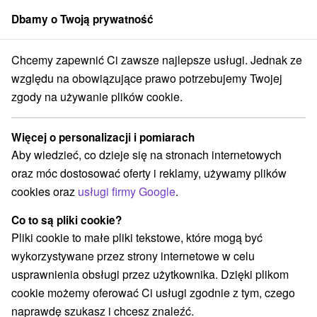
Dbamy o Twoją prywatność
członek grupy
Sorger
Chcemy zapewnić Ci zawsze najlepsze usługi. Jednak ze
ss pobyty
Východné Slovensko
Prešovský kraj
Starý Smokovec
względu na obowiązujące prawo potrzebujemy Twojej
zgody na używanie plików cookie.
Wellness pobyty Starý Smokovec
Więcej o personalizacji i pomiarach
Kategorie
Aby wiedzieć, co dzieje się na stronach internetowych
oraz móc dostosować oferty i reklamy, używamy plików
Wszystkie kategorie
Pobyty z rabatem
(3)
cookies oraz
usługi firmy Google
.
Wellness pobyty
Wyjazdy weekendowe
(2)
(3)
Romantyczne wypady
Pobyty dla seniorów
(2)
(2)
Co to są pliki cookie?
Wakacje rodzinne
(3)
Pliki cookie to małe pliki tekstowe, które mogą być
wykorzystywane przez strony internetowe w celu
usprawnienia obsługi przez użytkownika. Dzięki plikom
Wybierz lokalizację lub datę
cookie możemy oferować Ci usługi zgodnie z tym, czego
naprawdę szukasz i chcesz znaleźć.