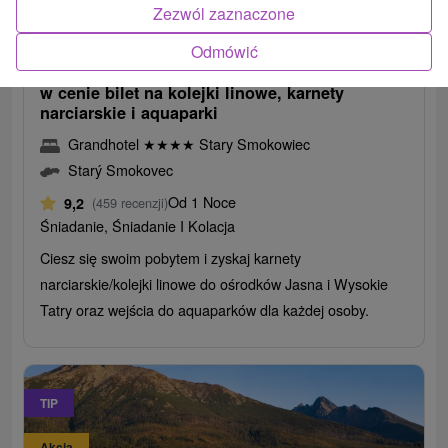
287,72
zł
od
Zezwól zaznaczone
/noc/osoba
Odmówić
Zatrzymaj się w secesyjnej perle Smokowca:
w cenie bilet na kolejki linowe, karnety
narciarskie i aquaparki
Grandhotel
★
★
★
★
Stary Smokowiec
Starý Smokovec
Od 1 Noce
9,2
(459 recenzji)
Śniadanie, Śniadanie I Kolacja
Ciesz się swoim pobytem i zyskaj karnety
narciarskie/kolejki linowe do ośrodków Jasna i Wysokie
Tatry oraz wejścia do aquaparków dla każdej osoby.
TIP
Akcia