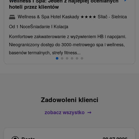
Wellness i Spa: Jeden z najlepiej ocenianych
hoteli przez klientów
Wellness & Spa Hotel Kaskady
★
★
★
★
Sliač - Sielnica
Od 1 Noce
Śniadanie I Kolacja
Komfortowe zakwaterowanie z wyżywieniem HB i napojami.
Nieograniczony dostęp do 3000-metrowego spa i wellness,
basenów termalnych, strefy fitness...
Zadowoleni klienci
zobacz wszystko