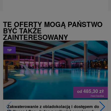
TE OFERTY MOGĄ PAŃSTWO
BYĆ TAKŻE
ZAINTERESOWANY
TIP
485,30
zł
od
/noc/osoba
Zakwaterowanie z obiadokolacją i dostępem do