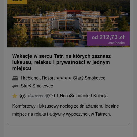
212,73
zł
od
/noc/osoba
Wakacje w sercu Tatr, na których zaznasz
luksusu, relaksu i prywatności w jednym
miejscu
Hrebienok Resort
★
★
★
★
Starý Smokovec
Starý Smokovec
Od 1 Noce
Śniadanie I Kolacja
9,6
(34 recenzji)
Komfortowy i luksusowy nocleg ze śniadaniem. Idealne
miejsce na relaks i aktywny wypoczynek w Tatrach.