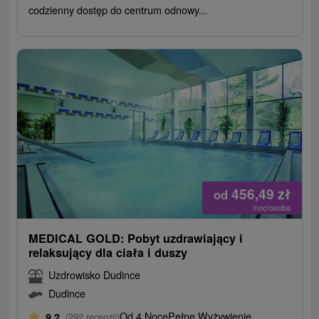
codzienny dostęp do centrum odnowy...
456,49
zł
od
/noc/osoba
MEDICAL GOLD: Pobyt uzdrawiający i
relaksujący dla ciała i duszy
Uzdrowisko Dudince
Dudince
Od 4 Noce
Pełne Wyżywienie
9,2
(292 recenzji)