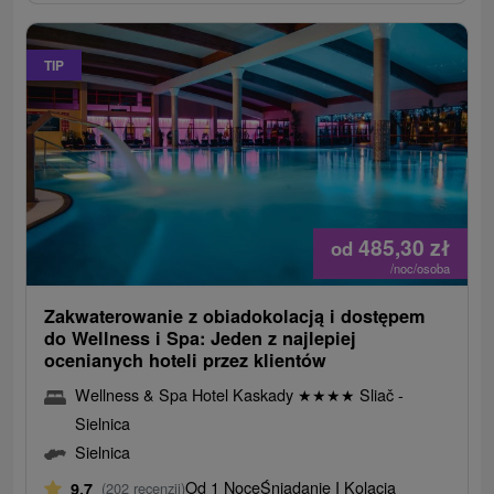
TIP
485,30
zł
od
/noc/osoba
Zakwaterowanie z obiadokolacją i dostępem
do Wellness i Spa: Jeden z najlepiej
ocenianych hoteli przez klientów
Wellness & Spa Hotel Kaskady
★
★
★
★
Sliač -
Sielnica
Sielnica
Od 1 Noce
Śniadanie I Kolacja
9,7
(202 recenzji)