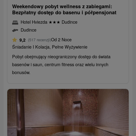
Weekendowy pobyt wellness z zabiegami:
Bezpłatny dostęp do basenu i półpensjonat
Hotel Hviezda
★
★
★
Dudince
Dudince
Od 2 Noce
9,2
(517 recenzji)
Śniadanie I Kolacja, Pełne Wyżywienie
Pobyt obejmujący nieograniczony dostęp do świata
basenów i saun, centrum fitness oraz wielu innych
bonusów.