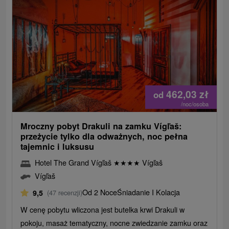
462,03
zł
od
/noc/osoba
Mroczny pobyt Drakuli na zamku Vígľaš:
przeżycie tylko dla odważnych, noc pełna
tajemnic i luksusu
Hotel The Grand Vígľaš
★
★
★
★
Vígľaš
Vígľaš
Od 2 Noce
Śniadanie I Kolacja
9,5
(47 recenzji)
W cenę pobytu wliczona jest butelka krwi Drakuli w
pokoju, masaż tematyczny, nocne zwiedzanie zamku oraz