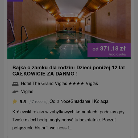
371,18
zł
od
/noc/osoba
Bajka o zamku dla rodzin: Dzieci poniżej 12 lat
CAŁKOWICIE ZA DARMO !
Hotel The Grand Vígľaš
★
★
★
★
Vígľaš
Vígľaš
Od 2 Noce
Śniadanie I Kolacja
9,5
(47 recenzji)
Królewski relaks w zabytkowych komnatach, podczas gdy
Twoje dzieci będą mogły pobyć tu bezpłatnie. Poczuj
połączenie historii, wellness i...