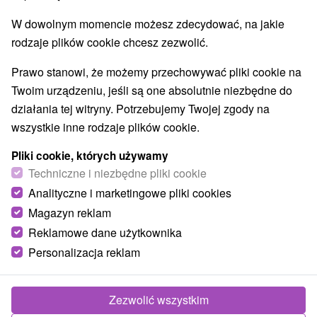
Najlepiej sprzedające
W dowolnym momencie możesz zdecydować, na jakie
rodzaje plików cookie chcesz zezwolić.
1.
Prawo stanowi, że możemy przechowywać pliki cookie na
Twoim urządzeniu, jeśli są one absolutnie niezbędne do
działania tej witryny. Potrzebujemy Twojej zgody na
wszystkie inne rodzaje plików cookie.
362,53
zł
od
Pliki cookie, których używamy
/noc/osoba
Techniczne i niezbędne pliki cookie
Analityczne i marketingowe pliki cookies
Lato w Dudincach: Lato w Dudincach:
Nieograniczony dostęp do świata basenów i
Magazyn reklam
saun
Reklamowe dane użytkownika
Hotel Hviezda
★
★
★
Dudince
Personalizacja reklam
Od 2 Noce
Śniadanie I Kolacja
Relaks w wodzie uzupełniają animacje, rowery,
Zezwolić wszystkim
tenis stołowy, fitness i zabiegi relaksacyjne.