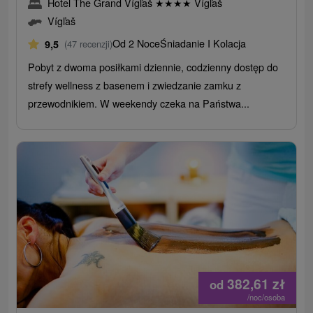
Hotel The Grand Vígľaš
★
★
★
★
Vígľaš
Vígľaš
Od 2 Noce
Śniadanie I Kolacja
9,5
(47 recenzji)
Pobyt z dwoma posiłkami dziennie, codzienny dostęp do
strefy wellness z basenem i zwiedzanie zamku z
przewodnikiem. W weekendy czeka na Państwa...
382,61
zł
od
/noc/osoba