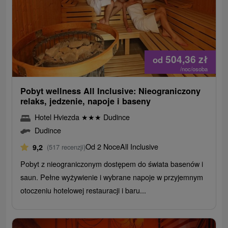
504,36
zł
od
/noc/osoba
Pobyt wellness All Inclusive: Nieograniczony
relaks, jedzenie, napoje i baseny
Hotel Hviezda
★
★
★
Dudince
Dudince
Od 2 Noce
All Inclusive
9,2
(517 recenzji)
Pobyt z nieograniczonym dostępem do świata basenów i
saun. Pełne wyżywienie i wybrane napoje w przyjemnym
otoczeniu hotelowej restauracji i baru...