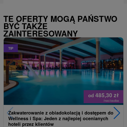
TE OFERTY MOGĄ PAŃSTWO
BYĆ TAKŻE
ZAINTERESOWANY
TIP
485,30
zł
od
/noc/osoba
Zakwaterowanie z obiadokolacją i dostępem do
Wellness i Spa: Jeden z najlepiej ocenianych
hoteli przez klientów