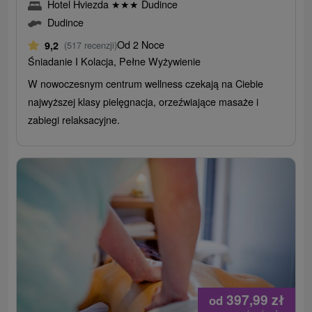
Hotel Hviezda
★
★
★
Dudince
Dudince
Od 2 Noce
9,2
(517 recenzji)
Śniadanie I Kolacja, Pełne Wyżywienie
W nowoczesnym centrum wellness czekają na Ciebie
najwyższej klasy pielęgnacja, orzeźwiające masaże i
zabiegi relaksacyjne.
397,99
zł
od