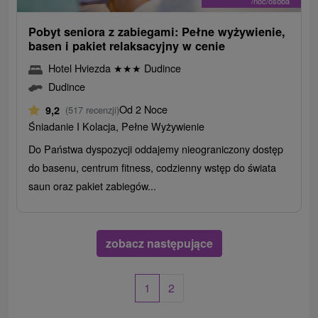
/noc/osoba
Pobyt seniora z zabiegami: Pełne wyżywienie,
basen i pakiet relaksacyjny w cenie
Hotel Hviezda
★
★
★
Dudince
Dudince
Od 2 Noce
9,2
(517 recenzji)
Śniadanie I Kolacja, Pełne Wyżywienie
Do Państwa dyspozycji oddajemy nieograniczony dostęp
do basenu, centrum fitness, codzienny wstęp do świata
saun oraz pakiet zabiegów...
zobacz następujące
1
2