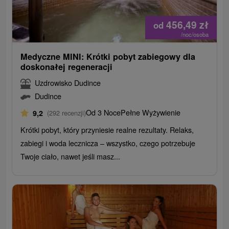
456,49
zł
od
/noc/osoba
Medyczne MINI: Krótki pobyt zabiegowy dla
doskonałej regeneracji
Uzdrowisko Dudince
Dudince
Od 3 Noce
Pełne Wyżywienie
9,2
(292 recenzji)
Krótki pobyt, który przyniesie realne rezultaty. Relaks,
zabiegi i woda lecznicza – wszystko, czego potrzebuje
Twoje ciało, nawet jeśli masz...