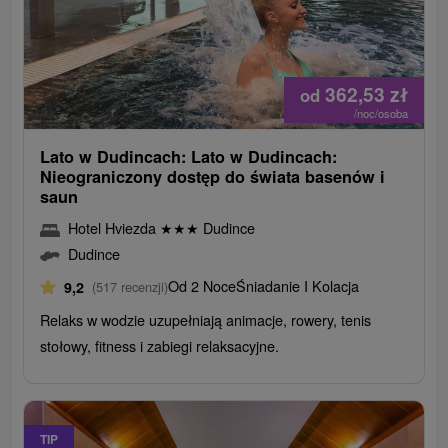
362,53
zł
od
/noc/osoba
Lato w Dudincach: Lato w Dudincach:
Nieograniczony dostęp do świata basenów i
saun
Hotel Hviezda
★
★
★
Dudince
Dudince
Od 2 Noce
Śniadanie I Kolacja
9,2
(517 recenzji)
Relaks w wodzie uzupełniają animacje, rowery, tenis
stołowy, fitness i zabiegi relaksacyjne.
TIP