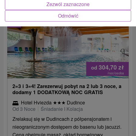
Zezwól zaznaczone
Odmówić
2.
304,70
zł
od
/noc/osoba
2=3 i 3=4! Zarezerwuj pobyt na 2 lub 3 noce, a
dodamy 1 DODATKOWĄ NOC GRATIS
Hotel Hviezda
★
★
★
Dudince
Od 3 Noce
Śniadanie I Kolacja
Zrelaksuj się w Dudincach z półpensjonatem i
nieograniczonym dostępem do basenu lub jacuzzi.
Cena obejmuje masaż, okład borowinowy,...