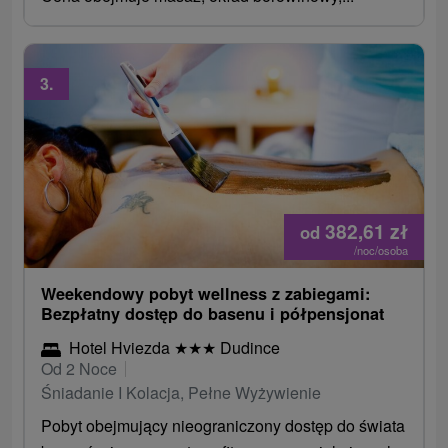
3.
382,61
zł
od
/noc/osoba
Weekendowy pobyt wellness z zabiegami:
Bezpłatny dostęp do basenu i półpensjonat
Hotel Hviezda
★
★
★
Dudince
Od 2 Noce
Śniadanie I Kolacja, Pełne Wyżywienie
Pobyt obejmujący nieograniczony dostęp do świata