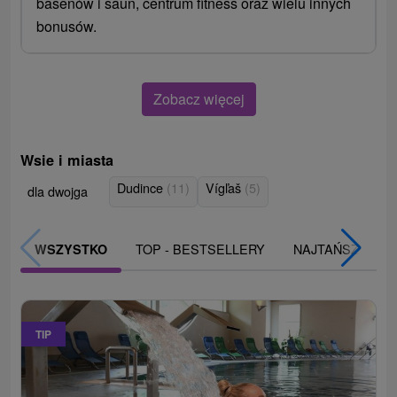
basenów i saun, centrum fitness oraz wielu innych
bonusów.
Zobacz więcej
Wsie i miasta
Dudince
(11)
Vígľaš
(5)
dla dwojga
TOP - BESTSELLERY
NAJTAŃSZE
WSZYSTKO
TIP