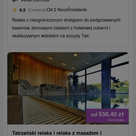
Od 2 Noce
Śniadanie
9,5
(2 recenzji)
Relaks z nieograniczonym dostępem do podgrzewanych
basenów, domowymi ciastami z hotelowej cukierni i
ekskluzywnym widokiem na szczyty Tatr.
538,40
zł
od
/noc/osoba
Tatrzański relaks i relaks z masażem i