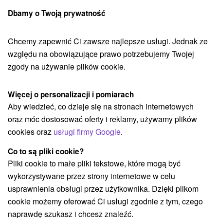
Dbamy o Twoją prywatność
członek grupy
Sorger
Chcemy zapewnić Ci zawsze najlepsze usługi. Jednak ze
 na Słowacji
Východné Slovensko
Prešovský kraj
Veľká Lomnica
względu na obowiązujące prawo potrzebujemy Twojej
zgody na używanie plików cookie.
Specjalne oferty na Słowacji Veľká
Lomnica
Więcej o personalizacji i pomiarach
Aby wiedzieć, co dzieje się na stronach internetowych
Kategorie
oraz móc dostosować oferty i reklamy, używamy plików
cookies oraz
usługi firmy Google
.
Wszystkie kategorie
Wellness pobyty
(2)
Wyjazdy weekendowe
Romantyczne wypady
(2)
(1)
Co to są pliki cookie?
Pliki cookie to małe pliki tekstowe, które mogą być
wykorzystywane przez strony internetowe w celu
Wybierz lokalizację lub datę
usprawnienia obsługi przez użytkownika. Dzięki plikom
cookie możemy oferować Ci usługi zgodnie z tym, czego
NAJTAŃSZE
NAJDROŻSZE
NA PO
WSZYSTKO
naprawdę szukasz i chcesz znaleźć.