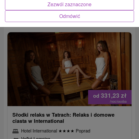
Zezwól zaznaczone
wypadem w Tatry, gdzie czeka na Ciebie pokój pachnący
prosecco, romantyczna kolacja i idealny...
Odmówić
331,23
zł
od
/noc/osoba
Słodki relaks w Tatrach: Relaks i domowe
ciasta w International
Hotel International
★
★
★
★
Poprad
Veľká Lomnica