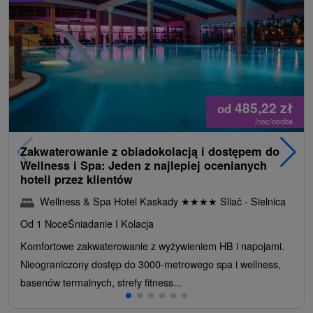
485,22
zł
od
/noc/osoba
Zakwaterowanie z obiadokolacją i dostępem do
Wellness i Spa: Jeden z najlepiej ocenianych
hoteli przez klientów
Wellness & Spa Hotel Kaskady
★
★
★
★
Sliač - Sielnica
Od 1 Noce
Śniadanie I Kolacja
Komfortowe zakwaterowanie z wyżywieniem HB i napojami.
Nieograniczony dostęp do 3000-metrowego spa i wellness,
basenów termalnych, strefy fitness...