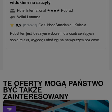
widokiem na szczyty
Hotel International
★
★
★
★
Poprad
Veľká Lomnica
Od 2 Noce
Śniadanie I Kolacja
9,5
(2 recenzji)
Pobyt ten jest idealnym wyborem dla osób ceniących
sobie relaks, wygodę i obsługę na najwyższym poziomie.
TE OFERTY MOGĄ PAŃSTWO
BYĆ TAKŻE
ZAINTERESOWANY
TIP