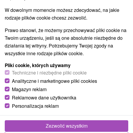
W dowolnym momencie możesz zdecydować, na jakie
rodzaje plików cookie chcesz zezwolić.
Prawo stanowi, że możemy przechowywać pliki cookie na
Twoim urządzeniu, jeśli są one absolutnie niezbędne do
działania tej witryny. Potrzebujemy Twojej zgody na
wszystkie inne rodzaje plików cookie.
Pliki cookie, których używamy
552,80
zł
od
Techniczne i niezbędne pliki cookie
/noc/osoba
Analityczne i marketingowe pliki cookies
Magazyn reklam
Tatrzański Romans: Wellness, prosecco i 60-
minutowy masaż
Reklamowe dane użytkownika
Hotel International
★
★
★
★
Poprad
Personalizacja reklam
Veľká Lomnica
Od 2 Noce
Śniadanie
9,5
(2 recenzji)
Zezwolić wszystkim
Zaskocz swoją drugą połówkę niezapomnianym