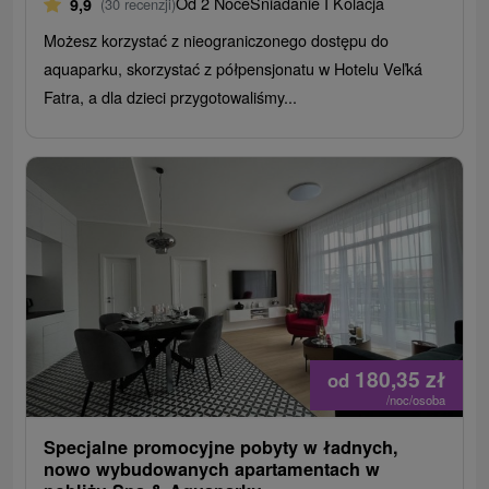
Od 2 Noce
Śniadanie I Kolacja
9,9
(30 recenzji)
Możesz korzystać z nieograniczonego dostępu do
aquaparku, skorzystać z półpensjonatu w Hotelu Veľká
Fatra, a dla dzieci przygotowaliśmy...
180,35
zł
od
/noc/osoba
Specjalne promocyjne pobyty w ładnych,
nowo wybudowanych apartamentach w