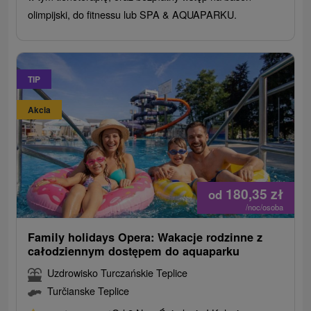
olimpijski, do fitnessu lub SPA & AQUAPARKU.
TIP
Akcia
180,35
zł
od
/noc/osoba
Family holidays Opera: Wakacje rodzinne z
całodziennym dostępem do aquaparku
Uzdrowisko Turczańskie Teplice
Turčianske Teplice