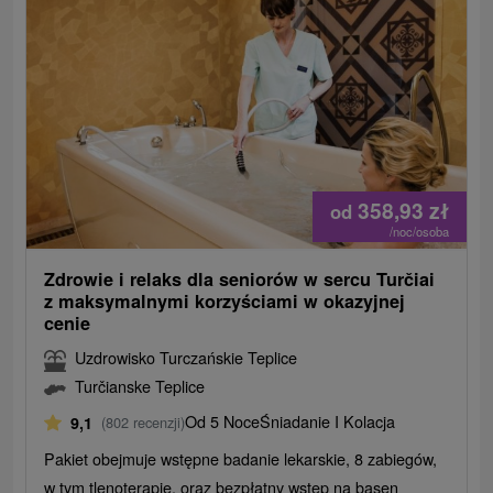
358,93
zł
od
/noc/osoba
Zdrowie i relaks dla seniorów w sercu Turčiai
z maksymalnymi korzyściami w okazyjnej
cenie
Uzdrowisko Turczańskie Teplice
Turčianske Teplice
Od 5 Noce
Śniadanie I Kolacja
9,1
(802 recenzji)
Pakiet obejmuje wstępne badanie lekarskie, 8 zabiegów,
w tym tlenoterapię, oraz bezpłatny wstęp na basen