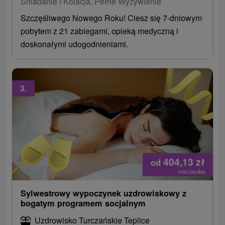
Śniadanie I Kolacja, Pełne Wyżywienie
Szczęśliwego Nowego Roku! Ciesz się 7-dniowym
pobytem z 21 zabiegami, opieką medyczną i
doskonałymi udogodnieniami.
3.
404,13
zł
od
/noc/osoba
Sylwestrowy wypoczynek uzdrowiskowy z
bogatym programem socjalnym
Uzdrowisko Turczańskie Teplice