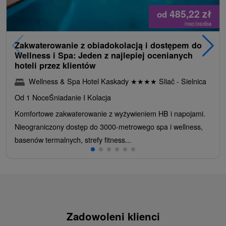
485,22
zł
od
/noc/osoba
Zakwaterowanie z obiadokolacją i dostępem do
Wellness i Spa: Jeden z najlepiej ocenianych
hoteli przez klientów
Wellness & Spa Hotel Kaskady
★
★
★
★
Sliač - Sielnica
Od 1 Noce
Śniadanie I Kolacja
Komfortowe zakwaterowanie z wyżywieniem HB i napojami.
Nieograniczony dostęp do 3000-metrowego spa i wellness,
basenów termalnych, strefy fitness...
Zadowoleni klienci