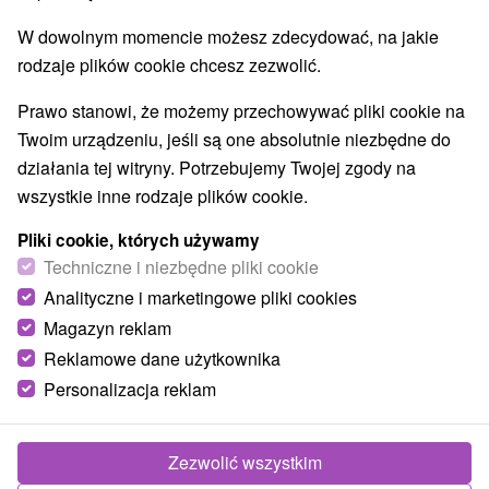
Najlepiej sprzedające
W dowolnym momencie możesz zdecydować, na jakie
rodzaje plików cookie chcesz zezwolić.
1.
Prawo stanowi, że możemy przechowywać pliki cookie na
Twoim urządzeniu, jeśli są one absolutnie niezbędne do
działania tej witryny. Potrzebujemy Twojej zgody na
wszystkie inne rodzaje plików cookie.
Pliki cookie, których używamy
376,66
zł
Techniczne i niezbędne pliki cookie
od
/noc/osoba
Analityczne i marketingowe pliki cookies
Magazyn reklam
Pobyt medyczny wellness z zabiegami spa
Reklamowe dane użytkownika
gwarantuje relaks i odprężenie całego ciała
Personalizacja reklam
Uzdrowisko Turczańskie Teplice
Od 2 Noce
Śniadanie I Kolacja
Skorzystaj z elastycznego pakietu relaksacyjnego z
Zezwolić wszystkim
masażami Zeus, termoterapią, tlenoterapią i