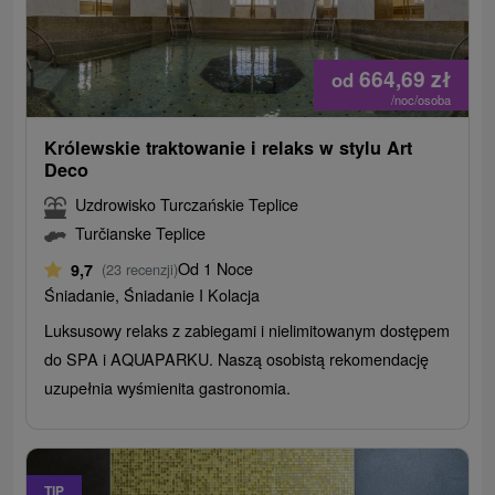
664,69
zł
od
/noc/osoba
Królewskie traktowanie i relaks w stylu Art
Deco
Uzdrowisko Turczańskie Teplice
Turčianske Teplice
Od 1 Noce
9,7
(23 recenzji)
Śniadanie, Śniadanie I Kolacja
Luksusowy relaks z zabiegami i nielimitowanym dostępem
do SPA i AQUAPARKU. Naszą osobistą rekomendację
uzupełnia wyśmienita gastronomia.
TIP