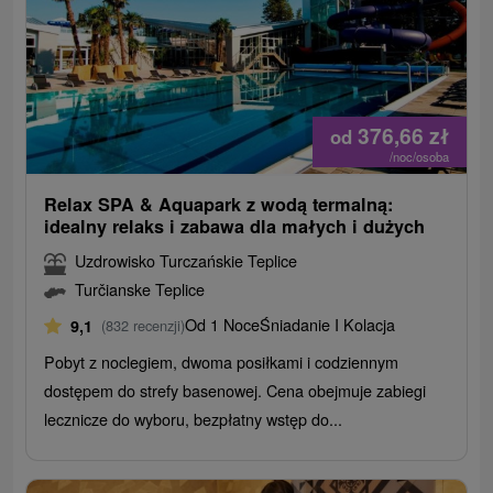
376,66
zł
od
/noc/osoba
Relax SPA & Aquapark z wodą termalną:
idealny relaks i zabawa dla małych i dużych
Uzdrowisko Turczańskie Teplice
Turčianske Teplice
Od 1 Noce
Śniadanie I Kolacja
9,1
(832 recenzji)
Pobyt z noclegiem, dwoma posiłkami i codziennym
dostępem do strefy basenowej. Cena obejmuje zabiegi
lecznicze do wyboru, bezpłatny wstęp do...