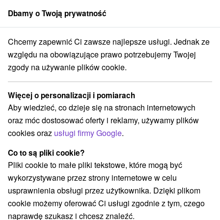
Dbamy o Twoją prywatność
członek grupy
Sorger
Chcemy zapewnić Ci zawsze najlepsze usługi. Jednak ze
 na Słowacji
Stredné Slovensko
Žilinský kraj
Turčianske Teplice
względu na obowiązujące prawo potrzebujemy Twojej
zgody na używanie plików cookie.
Specjalne oferty na Słowacji
Turčianske Teplice
Więcej o personalizacji i pomiarach
Aby wiedzieć, co dzieje się na stronach internetowych
Kategorie
oraz móc dostosować oferty i reklamy, używamy plików
cookies oraz
usługi firmy Google
.
Wszystkie kategorie
Pobyty z rabatem
(8)
Wellness pobyty
Wyjazdy weekendowe
(12)
(9)
Co to są pliki cookie?
Romantyczne wypady
Pobyty dla seniorów
(1)
(4)
Pliki cookie to małe pliki tekstowe, które mogą być
Wakacje rodzinne
(7)
wykorzystywane przez strony internetowe w celu
usprawnienia obsługi przez użytkownika. Dzięki plikom
cookie możemy oferować Ci usługi zgodnie z tym, czego
Wybierz lokalizację lub datę
naprawdę szukasz i chcesz znaleźć.