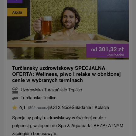
Akcia
301,32
zł
od
/noc/osoba
Turčiansky uzdrowiskowy SPECJALNA
OFERTA: Wellness, piwo i relaks w obniżonej
cenie w wybranych terminach
Uzdrowisko Turczańskie Teplice
Turčianske Teplice
Od 2 Noce
Śniadanie I Kolacja
9,1
(802 recenzji)
Specjalny pobyt uzdrowiskowy w świetnej cenie z
półpensją, wstępem do Spa & Aquapark i BEZPŁATNYM
zabiegiem bonusowym.