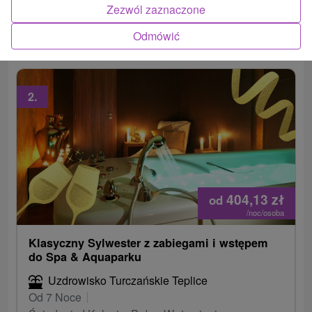
Zezwól zaznaczone
bezpłatnym dostępem do basenu olimpijskiego
lub...
Odmówić
2.
404,13
zł
od
/noc/osoba
Klasyczny Sylwester z zabiegami i wstępem
do Spa & Aquaparku
Uzdrowisko Turczańskie Teplice
Od 7 Noce