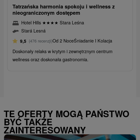
Tatrzańska harmonia spokoju i wellness z
nieograniczonym dostępem
Hotel Hills
★
★
★
★
Stara Leśna
Stará Lesná
Od 2 Noce
Śniadanie I Kolacja
9,5
(476 recenzji)
Doskonały relaks w krytym i zewnętrznym centrum
wellness oraz doskonała gastronomia.
TE OFERTY MOGĄ PAŃSTWO
BYĆ TAKŻE
ZAINTERESOWANY