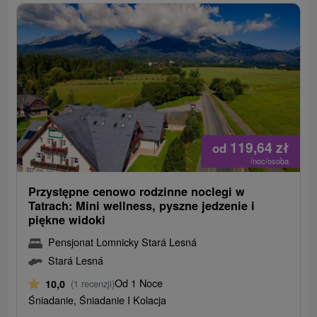
119,64
zł
od
/noc/osoba
Przystępne cenowo rodzinne noclegi w
Tatrach: Mini wellness, pyszne jedzenie i
piękne widoki
Pensjonat Lomnicky Stará Lesná
Stará Lesná
Od 1 Noce
10,0
(1 recenzji)
Śniadanie, Śniadanie I Kolacja