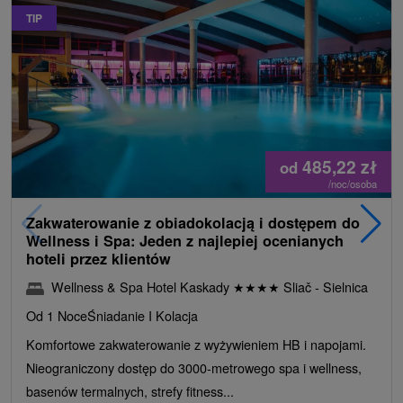
TIP
485,22
zł
od
/noc/osoba
Zakwaterowanie z obiadokolacją i dostępem do
Wellness i Spa: Jeden z najlepiej ocenianych
hoteli przez klientów
Wellness & Spa Hotel Kaskady
★
★
★
★
Sliač - Sielnica
Od 1 Noce
Śniadanie I Kolacja
Komfortowe zakwaterowanie z wyżywieniem HB i napojami.
Nieograniczony dostęp do 3000-metrowego spa i wellness,
basenów termalnych, strefy fitness...