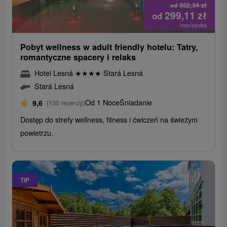
332,34
zł
od
299,11
zł
od
/noc/osoba
Pobyt wellness w adult friendly hotelu: Tatry,
romantyczne spacery i relaks
Hotel Lesná
★
★
★
★
Stará Lesná
Stará Lesná
Od 1 Noce
Śniadanie
9,6
(130 recenzji)
Dostęp do strefy wellness, fitness i ćwiczeń na świeżym
powietrzu.
TIP