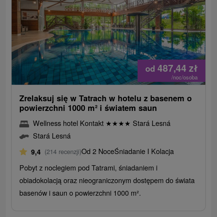
487,44
zł
od
/noc/osoba
Zrelaksuj się w Tatrach w hotelu z basenem o
powierzchni 1000 m² i światem saun
Wellness hotel Kontakt
★
★
★
★
Stará Lesná
Stará Lesná
Od 2 Noce
Śniadanie I Kolacja
9,4
(214 recenzji)
Pobyt z noclegiem pod Tatrami, śniadaniem i
obiadokolacją oraz nieograniczonym dostępem do świata
basenów i saun o powierzchni 1000 m².