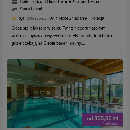
Hotel Horizont Resort
★
★
★
★
Stará Lesná
Stará Lesná
Od 1 Noce
Śniadanie I Kolacja
9,4
(395 recenzji)
Ciesz się relaksem w sercu Tatr z nieograniczonym
wellness, pysznym wyżywieniem HB i komfortem hotelu,
gdzie czekają na Ciebie basen, sauny,...
335,00
zł
od
/noc/osoba