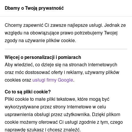
Dbamy o Twoją prywatność
członek grupy
Sorger
Chcemy zapewnić Ci zawsze najlepsze usługi. Jednak ze
ty na Słowacji
Východné Slovensko
Prešovský kraj
Stará Lesná
względu na obowiązujące prawo potrzebujemy Twojej
zgody na używanie plików cookie.
Specjalne oferty na Słowacji Stará
Lesná
Więcej o personalizacji i pomiarach
Aby wiedzieć, co dzieje się na stronach internetowych
Kategorie
oraz móc dostosować oferty i reklamy, używamy plików
cookies oraz
usługi firmy Google
.
Wszystkie kategorie
Pobyty z rabatem
(4)
Wellness pobyty
Wyjazdy weekendowe
(5)
(6)
Co to są pliki cookie?
Romantyczne wypady
Pobyty dla seniorów
(1)
(1)
Pliki cookie to małe pliki tekstowe, które mogą być
Wakacje rodzinne
(5)
wykorzystywane przez strony internetowe w celu
usprawnienia obsługi przez użytkownika. Dzięki plikom
cookie możemy oferować Ci usługi zgodnie z tym, czego
Wybierz lokalizację lub datę
naprawdę szukasz i chcesz znaleźć.