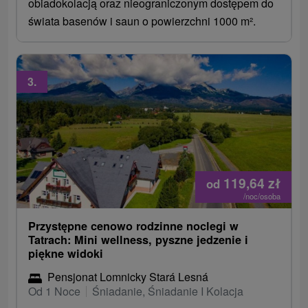
obiadokolacją oraz nieograniczonym dostępem do
świata basenów i saun o powierzchni 1000 m².
3.
119,64
zł
od
/noc/osoba
Przystępne cenowo rodzinne noclegi w
Tatrach: Mini wellness, pyszne jedzenie i
piękne widoki
Pensjonat Lomnicky Stará Lesná
Od 1 Noce
Śniadanie, Śniadanie I Kolacja