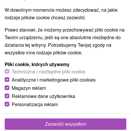
Najlepiej sprzedające
W dowolnym momencie możesz zdecydować, na jakie
rodzaje plików cookie chcesz zezwolić.
1.
Prawo stanowi, że możemy przechowywać pliki cookie na
Twoim urządzeniu, jeśli są one absolutnie niezbędne do
działania tej witryny. Potrzebujemy Twojej zgody na
wszystkie inne rodzaje plików cookie.
Pliki cookie, których używamy
371,34
zł
Techniczne i niezbędne pliki cookie
od
/noc/osoba
Analityczne i marketingowe pliki cookies
Magazyn reklam
Urlop w Tatrach dla małych i dużych:
Reklamowe dane użytkownika
Wellness i Kinderland w cenie
Personalizacja reklam
Hotel Lesana
★
★
★
Stará Lesná
Od 2 Noce
Śniadanie I Kolacja
Nieograniczony wellness, grota solna i duży świat
Zezwolić wszystkim
dzieci KINDERLAND - idealne połączenie relaksu