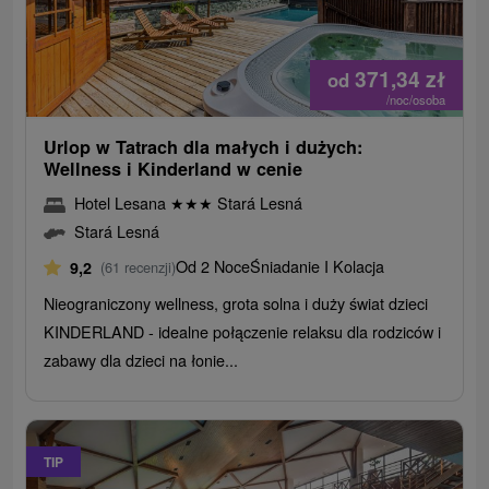
371,34
zł
od
/noc/osoba
Urlop w Tatrach dla małych i dużych:
Wellness i Kinderland w cenie
Hotel Lesana
★
★
★
Stará Lesná
Stará Lesná
Od 2 Noce
Śniadanie I Kolacja
9,2
(61 recenzji)
Nieograniczony wellness, grota solna i duży świat dzieci
KINDERLAND - idealne połączenie relaksu dla rodziców i
zabawy dla dzieci na łonie...
TIP