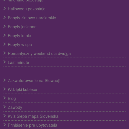
Halloween pozostaje
Pobyty zimowe narciarskie
Pobyty jesienne
Pobyty letnie
Pobyty w spa
Romantyczny weekend dla dwojga
Last minute
Zakwaterowanie na Słowacji
Wdzięki kobiece
Blog
Zawody
Kvíz Slepá mapa Slovenska
Prihlásenie pre ubytovateľa