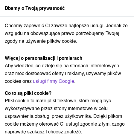
Dbamy o Twoją prywatność
członek grupy
Sorger
Chcemy zapewnić Ci zawsze najlepsze usługi. Jednak ze
Specjalne oferty na Słowacji
Belianske Tatry
względu na obowiązujące prawo potrzebujemy Twojej
zgody na używanie plików cookie.
Specjalne oferty na Słowacji
Belianske Tatry
Więcej o personalizacji i pomiarach
Aby wiedzieć, co dzieje się na stronach internetowych
Kategorie
oraz móc dostosować oferty i reklamy, używamy plików
cookies oraz
usługi firmy Google
.
Wszystkie kategorie
Pobyty z rabatem
(3)
Wellness pobyty
Wyjazdy weekendowe
(5)
(5)
Co to są pliki cookie?
Romantyczne wypady
Pobyty dla seniorów
(3)
(2)
Pliki cookie to małe pliki tekstowe, które mogą być
Wakacje rodzinne
(5)
wykorzystywane przez strony internetowe w celu
usprawnienia obsługi przez użytkownika. Dzięki plikom
cookie możemy oferować Ci usługi zgodnie z tym, czego
Wybierz lokalizację lub datę
naprawdę szukasz i chcesz znaleźć.