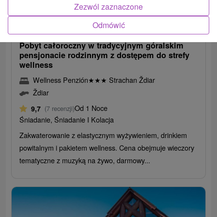
227,32
zł
Zezwól zaznaczone
od
219,79
zł
od
Odmówić
/noc/osoba
Pobyt całoroczny w tradycyjnym góralskim
pensjonacie rodzinnym z dostępem do strefy
wellness
Wellness Penzión
★
★
★
Strachan Ždiar
Ždiar
Od 1 Noce
9,7
(7 recenzji)
Śniadanie, Śniadanie I Kolacja
Zakwaterowanie z elastycznym wyżywieniem, drinkiem
powitalnym i pakietem wellness. Cena obejmuje wieczory
tematyczne z muzyką na żywo, darmowy...