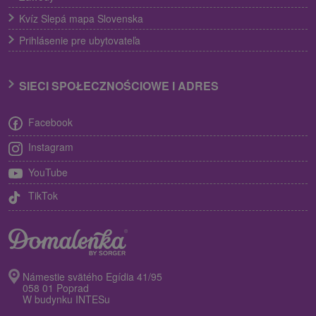
Kvíz Slepá mapa Slovenska
Prihlásenie pre ubytovateľa
SIECI SPOŁECZNOŚCIOWE I ADRES
Facebook
Instagram
YouTube
TikTok
Námestie svätého Egídia 41/95
058 01 Poprad
W budynku INTESu