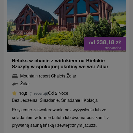
238,18
zł
od
/noc/osoba
Relaks w chacie z widokiem na Bielskie
Szczyty w spokojnej okolicy we wsi Ždiar
Mountain resort Chalets Ždiar
Ždiar
Od 2 Noce
10,0
(1 recenzji)
Bez Jedzenia, Śniadanie, Śniadanie I Kolacja
Przyjemne zakwaterowanie bez wyżywienia lub ze
śniadaniem w formie bufetu lub dwoma posiłkami, z
prywatną sauną fińską i zewnętrznym jacuzzi.