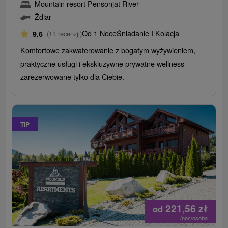
Mountain resort Pensonjat River
Ždiar
Od 1 Noce
Śniadanie I Kolacja
9,6
(11 recenzji)
Komfortowe zakwaterowanie z bogatym wyżywieniem,
praktyczne usługi i ekskluzywne prywatne wellness
zarezerwowane tylko dla Ciebie.
TIP
221,56
zł
od
/noc/osoba