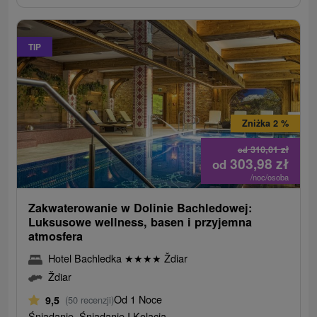
TIP
Zniżka 2 %
310,01
zł
od
303,98
zł
od
/noc/osoba
Zakwaterowanie w Dolinie Bachledowej:
Luksusowe wellness, basen i przyjemna
atmosfera
Hotel Bachledka
★
★
★
★
Ždiar
Ždiar
Od 1 Noce
9,5
(50 recenzji)
Śniadanie, Śniadanie I Kolacja