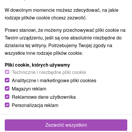
Najlepiej sprzedające
W dowolnym momencie możesz zdecydować, na jakie
rodzaje plików cookie chcesz zezwolić.
Prawo stanowi, że możemy przechowywać pliki cookie na
Wsie i miasta
Twoim urządzeniu, jeśli są one absolutnie niezbędne do
działania tej witryny. Potrzebujemy Twojej zgody na
Ždiar
(5)
wszystkie inne rodzaje plików cookie.
TOP - BESTSELLERY
NAJTAŃSZE
WSZYSTKO
Pliki cookie, których używamy
Techniczne i niezbędne pliki cookie
Analityczne i marketingowe pliki cookies
Magazyn reklam
Akcia
Reklamowe dane użytkownika
Personalizacja reklam
Zezwolić wszystkim
Zniżka 3 %