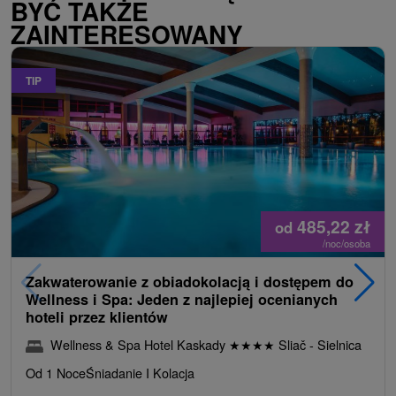
BYĆ TAKŻE
ZAINTERESOWANY
TIP
485,22
zł
od
/noc/osoba
Zakwaterowanie z obiadokolacją i dostępem do
Wellness i Spa: Jeden z najlepiej ocenianych
hoteli przez klientów
Wellness & Spa Hotel Kaskady
★
★
★
★
Sliač - Sielnica
Od 1 Noce
Śniadanie I Kolacja