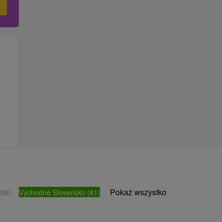
Pokaż wszystko
(88)
Východné Slovensko
(61)