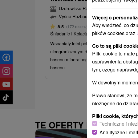
Uzdrowisko Ružbachy
Vyšné Ružbachy
Więcej o personaliz
Aby wiedzieć, co dzi
Od 2 Noce
8,5
(172 recenzji)
plików cookies oraz
Śniadanie I Kolacja
Wspaniały letni pobyt z wyżywieniem HB i
Co to są pliki cooki
nieograniczonym dostępem do hotelowego
Pliki cookie to małe
basenu mineralnego, strefy wellness i letnie
usprawnienia obsług
basenu.
tym, czego naprawdę
W dowolnym momencie
Prawo stanowi, że m
niezbędne do działan
Pliki cookie, któr
TE OFERTY MOGĄ PAŃ
Techniczne i niez
Analityczne i mar