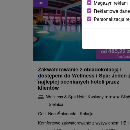
Magazyn reklam
TIP
Reklamowe dane
Personalizacja r
485,22
z
od
/noc/oso
Zakwaterowanie z obiadokolacją i
dostępem do Wellness i Spa: Jeden 
najlepiej ocenianych hoteli przez
klientów
Wellness & Spa Hotel Kaskady
★
★
★
★
Sliač
- Sielnica
Od 1 Noce
Śniadanie I Kolacja
Komfortowe zakwaterowanie z wyżywieniem HB i