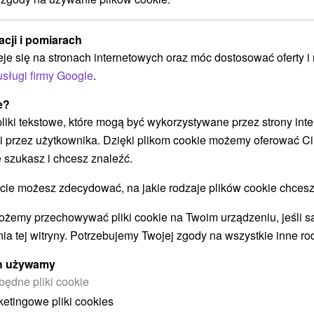
Uzdrowisko Ružbachy
Vyšné Ružbachy
acji i pomiarach
eje się na stronach internetowych oraz móc dostosować oferty 
Od 2 Noce
8,2
(401 recenzji)
usługi firmy Google
.
Śniadanie I Kolacja
Cena pobytu obejmuje wstęp do Aqua Thermal
e?
Wellness i krytego basenu. Zakres bezpłatnych
 pliki tekstowe, które mogą być wykorzystywane przez strony int
go
wejść zależy od wybranego rodzaju obiektu
i przez użytkownika. Dzięki plikom cookie możemy oferować Ci
noclegowego.
 szukasz i chcesz znaleźć.
 możesz zdecydować, na jakie rodzaje plików cookie chcesz
ożemy przechowywać pliki cookie na Twoim urządzeniu, jeśli s
ia tej witryny. Potrzebujemy Twojej zgody na wszystkie inne ro
ych używamy
STWO BYĆ TAKŻE ZAINTERESO
będne pliki cookie
ketingowe pliki cookies