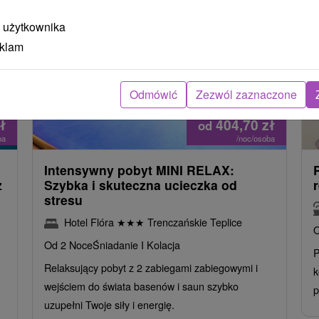
 użytkownika
eklam
Odmówić
Zezwól zaznaczone
ł
404,70
zł
od
ba
/noc/osoba
Intensywny pobyt MINI RELAX:
z
Szybka i skuteczna ucieczka od
stresu
Hotel Flóra
★
★
★
Trenczańskie Teplice
O
Od 2 Noce
Śniadanie I Kolacja
P
Relaksujący pobyt z 2 zabiegami zabiegowymi i
k
wejściem do świata basenów i saun szybko
p
uzupełni Twoje siły i energię.