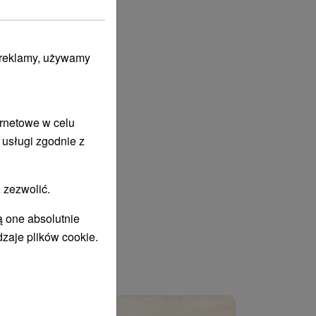
i reklamy, używamy
ernetowe w celu
 usługi zgodnie z
 zezwolić.
ą one absolutnie
dzaje plików cookie.
WANY