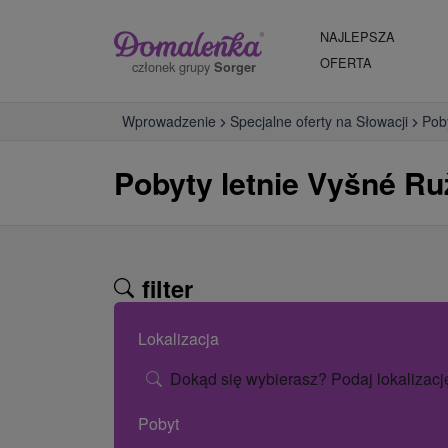
NAJLEPSZA
OFERTA
członek grupy
Sorger
Wprowadzenie
Specjalne oferty na Słowacji
Poby
Pobyty letnie Vyšné R
filter
Lokalizacja
Dokąd się wybierasz? Podaj lokalizacj
Pobyt