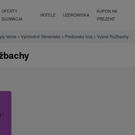
OFERTY
KUPON NA
HOTELE
UZDROWISKA
SŁOWACJA
PREZENT
ty letnie
Východné Slovensko
Prešovský kraj
Vyšné Ružbachy
užbachy
ę lub nazwę hotelu.