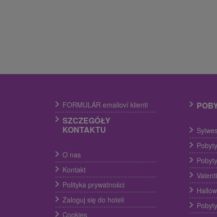
FORMULÁR emailoví klienti
POB
SZCZEGÓŁY
KONTAKTU
Sylwes
Pobyty
O nas
Pobyty
Kontakt
Valent
Polityka prywatności
Hallow
Zaloguj się do hoteli
Pobyty
Cookies