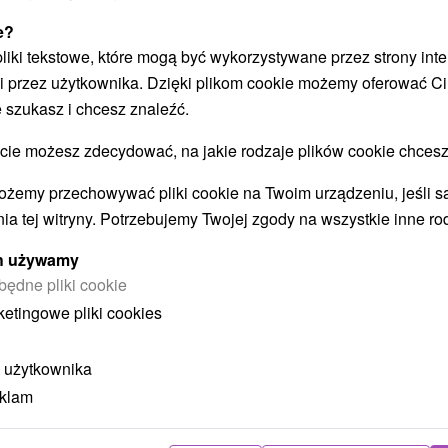
POKAZ
e?
 pliki tekstowe, które mogą być wykorzystywane przez strony int
i przez użytkownika. Dzięki plikom cookie możemy oferować Ci
 szukasz i chcesz znaleźć.
 możesz zdecydować, na jakie rodzaje plików cookie chcesz
STWO BYĆ TAKŻE ZAINTERESO
ożemy przechowywać pliki cookie na Twoim urządzeniu, jeśli s
ia tej witryny. Potrzebujemy Twojej zgody na wszystkie inne ro
ych używamy
będne pliki cookie
ketingowe pliki cookies
 użytkownika
ł
404,70
zł
od
eklam
ba
/noc/osoba