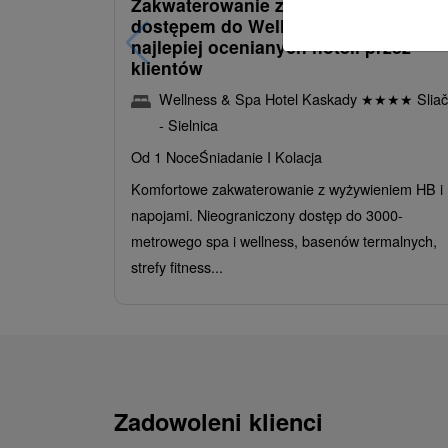
Zakwaterowanie z obiadokolacją i
dostępem do Wellness i Spa: Jeden 
najlepiej ocenianych hoteli przez
klientów
Wellness & Spa Hotel Kaskady
★
★
★
★
Sliač
- Sielnica
Od 1 Noce
Śniadanie I Kolacja
Komfortowe zakwaterowanie z wyżywieniem HB i
napojami. Nieograniczony dostęp do 3000-
metrowego spa i wellness, basenów termalnych,
strefy fitness...
Zadowoleni klienci