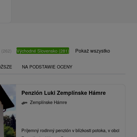
Pokaż wszystko
o
(262)
Východné Slovensko
(281)
OŻSZE
NA PODSTAWIE OCENY
Penzión Luki Zemplínske Hámre
Zemplínske Hámre
Príjemný rodinný penzión v blízkosti potoka, v obci