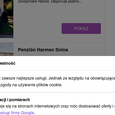
Zemplínske Hámre. Disponuje piatimi...
POKAZ
Penzión Harmen Snina
Zemplínske Hámre
watność
Penzión Hamren je situovaný do
zawsze najlepsze usługi. Jednak ze względu na obowiązując
východoslovenského mesta Snina, neďaleko
 zgody na używanie plików cookie.
ukrajinských hraníc. K...
acji i pomiarach
eje się na stronach internetowych oraz móc dostosować oferty 
usługi firmy Google
.