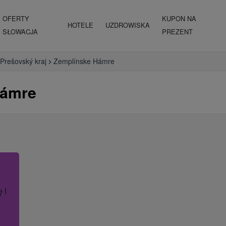
OFERTY
KUPON NA
HOTELE
UZDROWISKA
SŁOWACJA
PREZENT
Prešovský kraj
Zemplínske Hámre
Hámre
ę lub nazwę hotelu.