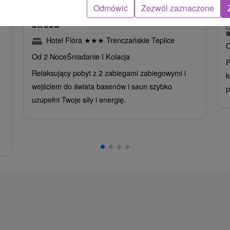
Intensywny pobyt MINI RELAX:
Odmówić
Zezwól zaznaczone
z
Szybka i skuteczna ucieczka od
stresu
Hotel Flóra
★
★
★
Trenczańskie Teplice
O
Od 2 Noce
Śniadanie I Kolacja
P
Relaksujący pobyt z 2 zabiegami zabiegowymi i
k
wejściem do świata basenów i saun szybko
p
uzupełni Twoje siły i energię.