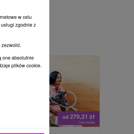
ernetowe w celu
 usługi zgodnie z
 zezwolić.
WANY
ą one absolutnie
dzaje plików cookie.
270,31
zł
od
/noc/osoba