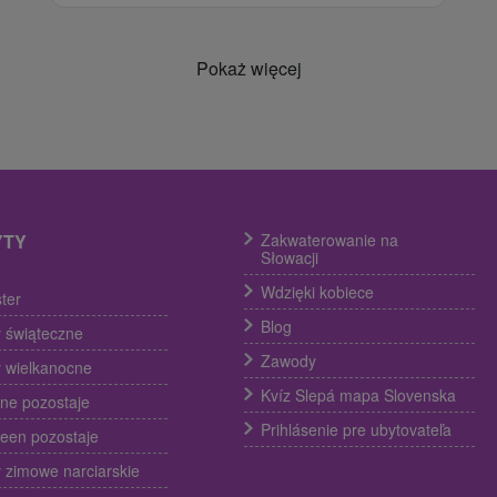
Pokaż więcej
YTY
Zakwaterowanie na
Słowacji
Wdzięki kobiece
ter
Blog
 świąteczne
Zawody
 wielkanocne
Kvíz Slepá mapa Slovenska
ine pozostaje
Prihlásenie pre ubytovateľa
een pozostaje
 zimowe narciarskie