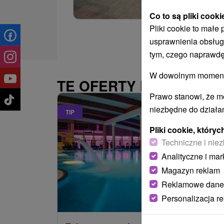
Co to są pliki cooki
Pliki cookie to małe
usprawnienia obsług
tym, czego naprawdę
W dowolnym momencie
TE OFERTY MOGĄ PAŃ
Prawo stanowi, że m
niezbędne do działan
TIP
Pliki cookie, któr
Techniczne i niez
Analityczne i mar
Magazyn reklam
Reklamowe dane
485,22
z
od
Personalizacja r
/noc/oso