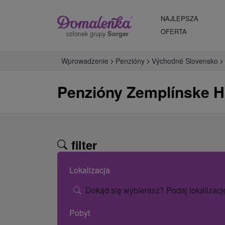
NAJLEPSZA
OFERTA
członek grupy
Sorger
Wprowadzenie
Penzióny
Východné Slovensko
Penzióny Zemplínske 
filter
Lokalizacja
Dokąd się wybierasz? Podaj lokalizacj
Pobyt