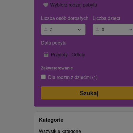
Wybierz rodzaj pobytu
Liczba osób dorosłych
Liczba dzieci
Data pobytu
Przyloty - Odloty
Zakwaterowanie
Dla rodzin z dziećmi (1)
Kategorie
Wszystkie kategorie