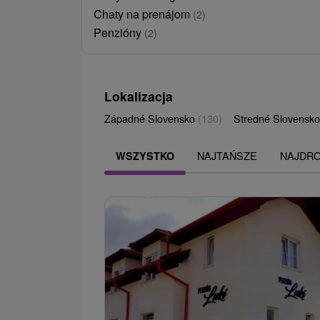
Chaty na prenájom
(2)
Penzióny
(2)
Lokalizacja
Západné Slovensko
(130)
Stredné Slovensk
NAJTAŃSZE
NAJDR
WSZYSTKO