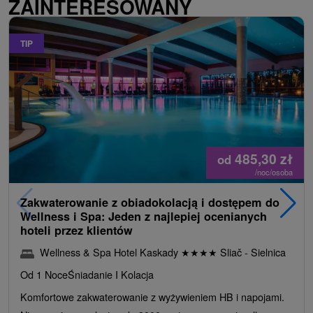
ZAINTERESOWANY
TIP
485,30
zł
od
/noc/osoba
Zakwaterowanie z obiadokolacją i dostępem do
Wellness i Spa: Jeden z najlepiej ocenianych
hoteli przez klientów
Wellness & Spa Hotel Kaskady
★
★
★
★
Sliač - Sielnica
Od 1 Noce
Śniadanie I Kolacja
Komfortowe zakwaterowanie z wyżywieniem HB i napojami.