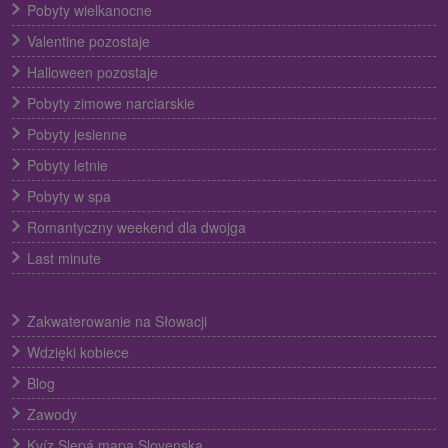
Pobyty wielkanocne
Valentine pozostaje
Halloween pozostaje
Pobyty zimowe narciarskie
Pobyty jesienne
Pobyty letnie
Pobyty w spa
Romantyczny weekend dla dwojga
Last minute
Zakwaterowanie na Słowacji
Wdzięki kobiece
Blog
Zawody
Kvíz Slepá mapa Slovenska