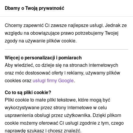
Dbamy o Twoją prywatność
członek grupy
Sorger
Chcemy zapewnić Ci zawsze najlepsze usługi. Jednak ze
Penzióny
Stredné Slovensko
Žilinský kraj
Zázrivá
względu na obowiązujące prawo potrzebujemy Twojej
zgody na używanie plików cookie.
Penzióny Zázrivá
Więcej o personalizacji i pomiarach
Kategorie
Aby wiedzieć, co dzieje się na stronach internetowych
oraz móc dostosować oferty i reklamy, używamy plików
Wszystkie kategorie
Chaty na prenájom
(14)
cookies oraz
usługi firmy Google
.
Drevenice
Penzióny
(27)
(2)
Co to są pliki cookie?
Pliki cookie to małe pliki tekstowe, które mogą być
Wybierz lokalizację lub datę
wykorzystywane przez strony internetowe w celu
usprawnienia obsługi przez użytkownika. Dzięki plikom
NAJTAŃSZE
NAJDROŻSZE
NA PO
WSZYSTKO
cookie możemy oferować Ci usługi zgodnie z tym, czego
naprawdę szukasz i chcesz znaleźć.