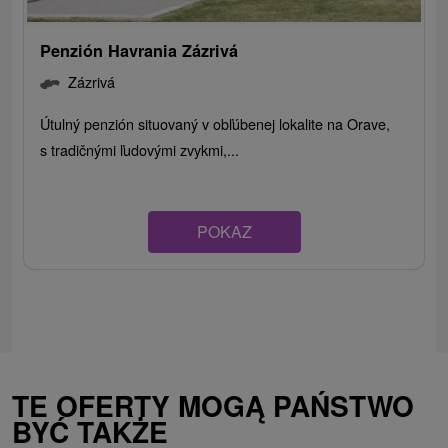
Penzión Havrania Zázrivá
Zázrivá
Útulný penzión situovaný v obľúbenej lokalite na Orave,
s tradičnými ľudovými zvykmi,...
POKAZ
TE OFERTY MOGĄ PAŃSTWO
BYĆ TAKŻE