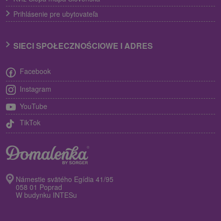
Prihlásenie pre ubytovateľa
SIECI SPOŁECZNOŚCIOWE I ADRES
Facebook
Instagram
YouTube
TikTok
Námestie svätého Egídia 41/95
058 01 Poprad
W budynku INTESu