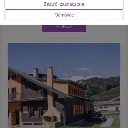
Malá Fatra, v blízkosti Jánošíkovho...
Zezwól zaznaczone
Odmówić
POKAZ