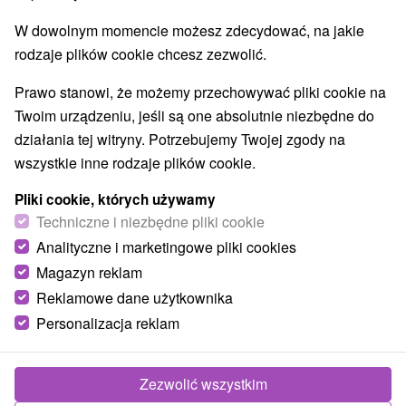
W dowolnym momencie możesz zdecydować, na jakie
rodzaje plików cookie chcesz zezwolić.
Prawo stanowi, że możemy przechowywać pliki cookie na
Twoim urządzeniu, jeśli są one absolutnie niezbędne do
działania tej witryny. Potrzebujemy Twojej zgody na
wszystkie inne rodzaje plików cookie.
Pliki cookie, których używamy
Techniczne i niezbędne pliki cookie
Analityczne i marketingowe pliki cookies
Magazyn reklam
Reklamowe dane użytkownika
Personalizacja reklam
Wellness rezort Jánošíkov dvor Zázrivá
Zázrivá
Zezwolić wszystkim
Drevenice na Orave, v Zázrivej, v srdci národného parku