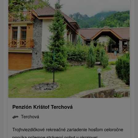
Penzión Krištof Terchová
Terchová
Trojhviezdičkové rekreačné zariadenie hosťom celoročne
ponúka príjemne strávený pobyt v okrajovej...