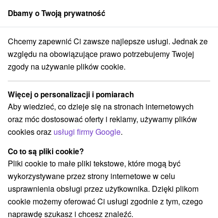
Dbamy o Twoją prywatność
członek grupy
Sorger
Chcemy zapewnić Ci zawsze najlepsze usługi. Jednak ze
Penzióny
Stredné Slovensko
Žilinský kraj
Terchová
względu na obowiązujące prawo potrzebujemy Twojej
zgody na używanie plików cookie.
Penzióny Terchová
Więcej o personalizacji i pomiarach
Kategorie
Aby wiedzieć, co dzieje się na stronach internetowych
oraz móc dostosować oferty i reklamy, używamy plików
Wszystkie kategorie
Hotele na Slovacji
(4)
cookies oraz
usługi firmy Google
.
Apartmány
Chaty na prenájom
(11)
(32)
Drevenice
Penzióny
Priváty
(44)
(10)
(5)
Co to są pliki cookie?
Pliki cookie to małe pliki tekstowe, które mogą być
wykorzystywane przez strony internetowe w celu
Wybierz lokalizację lub datę
usprawnienia obsługi przez użytkownika. Dzięki plikom
cookie możemy oferować Ci usługi zgodnie z tym, czego
TOP - BESTSELLERY
NAJTAŃSZE
WSZYSTKO
naprawdę szukasz i chcesz znaleźć.