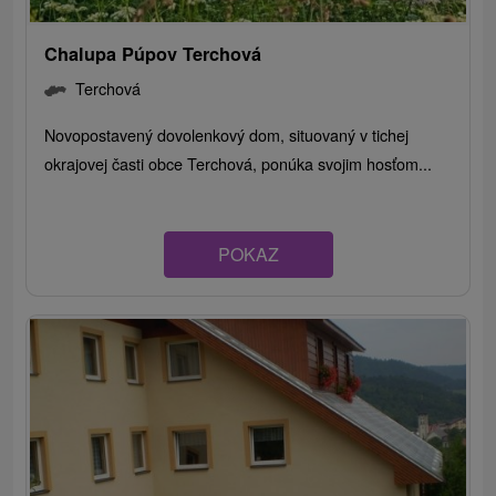
Chalupa Púpov Terchová
Terchová
Novopostavený dovolenkový dom, situovaný v tichej
okrajovej časti obce Terchová, ponúka svojim hosťom...
POKAZ