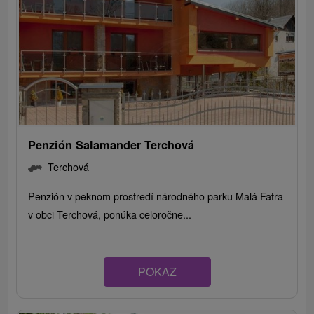
Penzión Salamander Terchová
Terchová
Penzión v peknom prostredí národného parku Malá Fatra
v obci Terchová, ponúka celoročne...
POKAZ