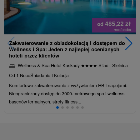
485,22
zł
od
/noc/osoba
Zakwaterowanie z obiadokolacją i dostępem do
Wellness i Spa: Jeden z najlepiej ocenianych
hoteli przez klientów
Wellness & Spa Hotel Kaskady
★
★
★
★
Sliač - Sielnica
Od 1 Noce
Śniadanie I Kolacja
Komfortowe zakwaterowanie z wyżywieniem HB i napojami.
Nieograniczony dostęp do 3000-metrowego spa i wellness,
basenów termalnych, strefy fitness...