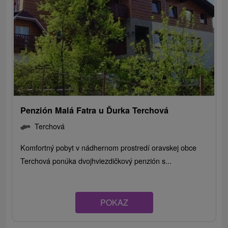
Penzión Malá Fatra u Ďurka Terchová
Terchová
Komfortný pobyt v nádhernom prostredí oravskej obce
Terchová ponúka dvojhviezdičkový penzión s...
POKAZ