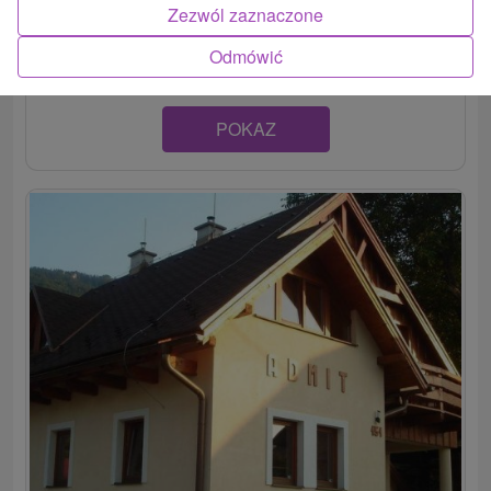
Penzión v obci Terchová, ktorá je vstupnou bránou do
Zezwól zaznaczone
Národného parku Malá Fatra, len pár...
Odmówić
POKAZ