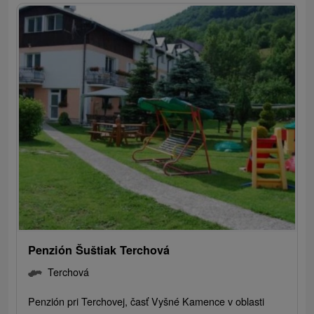
Penzión Šuštiak Terchová
Terchová
Penzión pri Terchovej, časť Vyšné Kamence v oblasti