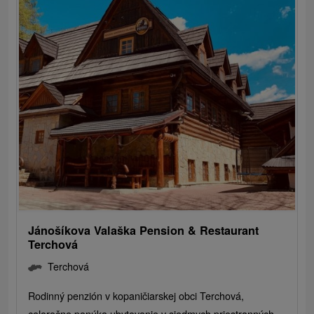
Jánošíkova Valaška Pension & Restaurant
Terchová
Terchová
Rodinný penzión v kopaničiarskej obci Terchová,
celoročne ponúka ubytovanie v siedmych priestranných...