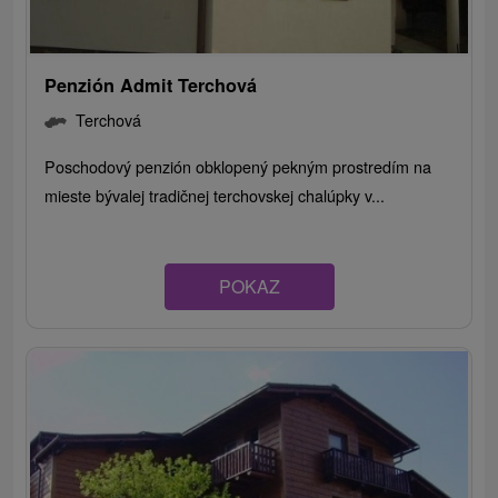
Penzión Admit Terchová
Terchová
Poschodový penzión obklopený pekným prostredím na
mieste bývalej tradičnej terchovskej chalúpky v...
POKAZ