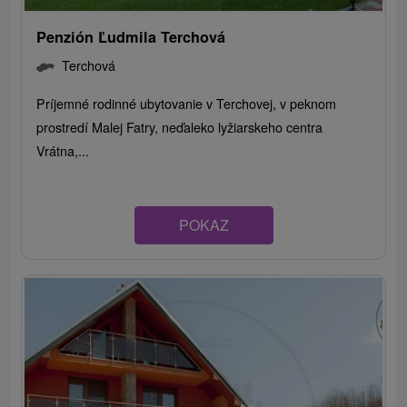
Penzión Ľudmila Terchová
Terchová
Príjemné rodinné ubytovanie v Terchovej, v peknom
prostredí Malej Fatry, neďaleko lyžiarskeho centra
Vrátna,...
POKAZ