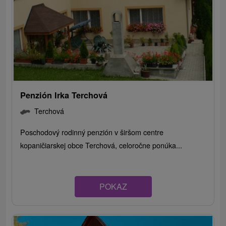
Penzión Irka Terchová
Terchová
Poschodový rodinný penzión v širšom centre
kopaničiarskej obce Terchová, celoročne ponúka...
POKAZ