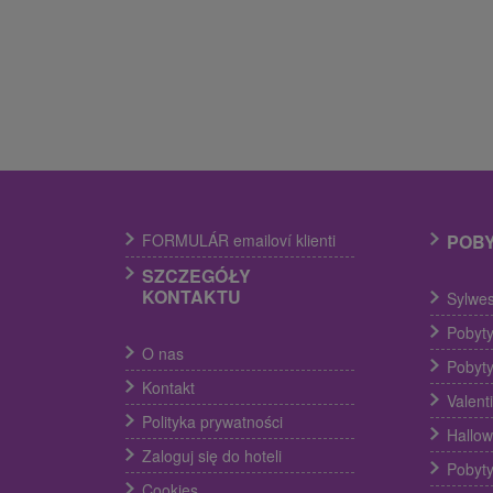
FORMULÁR emailoví klienti
POB
SZCZEGÓŁY
KONTAKTU
Sylwes
Pobyty
O nas
Pobyty
Kontakt
Valent
Polityka prywatności
Hallow
Zaloguj się do hoteli
Pobyty
Cookies