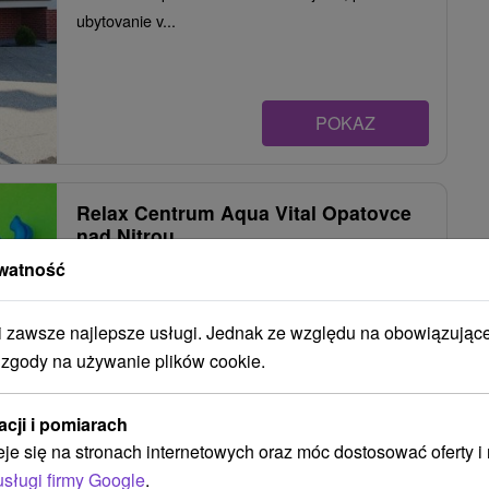
ubytovanie v...
POKAZ
Relax Centrum Aqua Vital Opatovce
nad Nitrou
watność
Opatovce nad Nitrou
zawsze najlepsze usługi. Jednak ze względu na obowiązując
Penzión v obci Opatovce nad Nitrou, ktorá leží na
 zgody na używanie plików cookie.
rozhraní Hornonitrianskej kotliny a južných
výbežkov...
acji i pomiarach
eje się na stronach internetowych oraz móc dostosować oferty 
usługi firmy Google
.