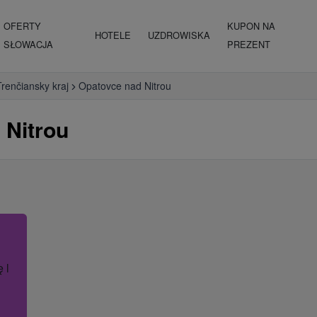
OFERTY
KUPON NA
HOTELE
UZDROWISKA
SŁOWACJA
PREZENT
Trenčiansky kraj
Opatovce nad Nitrou
 Nitrou
ę lub nazwę hotelu.