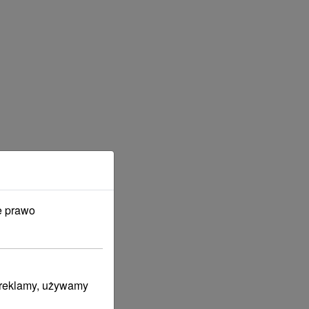
e prawo
i reklamy, używamy