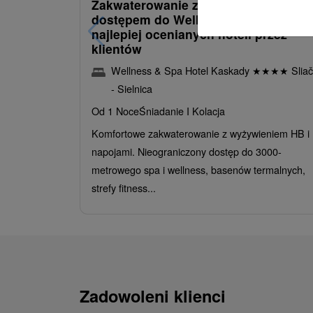
Zakwaterowanie z obiadokolacją i
dostępem do Wellness i Spa: Jeden 
najlepiej ocenianych hoteli przez
klientów
Wellness & Spa Hotel Kaskady
★
★
★
★
Sliač
- Sielnica
Od 1 Noce
Śniadanie I Kolacja
Komfortowe zakwaterowanie z wyżywieniem HB i
napojami. Nieograniczony dostęp do 3000-
metrowego spa i wellness, basenów termalnych,
strefy fitness...
Zadowoleni klienci