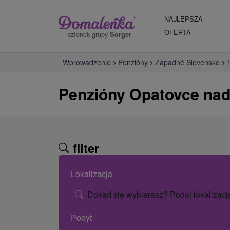
NAJLEPSZA
OFERTA
członek grupy
Sorger
Wprowadzenie
Penzióny
Západné Slovensko
Penzióny Opatovce nad
filter
Lokalizacja
Dokąd się wybierasz? Podaj lokalizacj
Pobyt