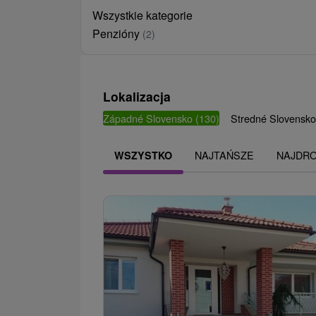
Wszystkie kategorie
Penzióny
(2)
Lokalizacja
Západné Slovensko
(130)
Stredné Slovensk
NAJTAŃSZE
NAJDR
WSZYSTKO