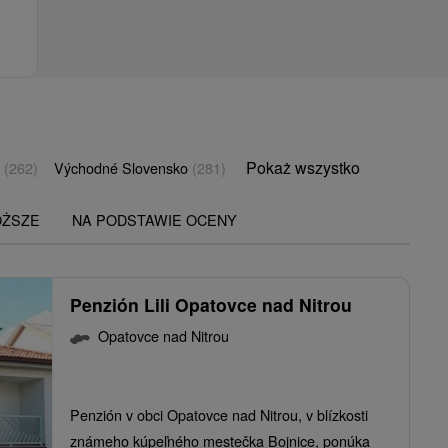
Pokaż wszystko
o
(262)
Východné Slovensko
(281)
OŻSZE
NA PODSTAWIE OCENY
Penzión Lili Opatovce nad Nitrou
Opatovce nad Nitrou
Penzión v obci Opatovce nad Nitrou, v blízkosti
známeho kúpeľného mestečka Bojnice, ponúka