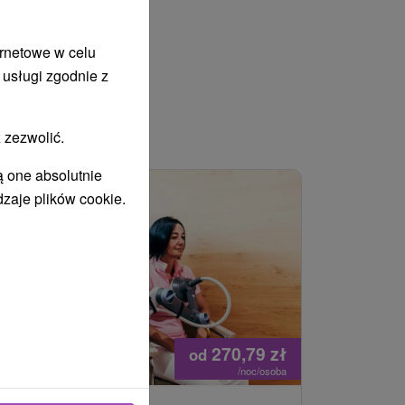
ernetowe w celu
 usługi zgodnie z
 zezwolić.
WANY
ą one absolutnie
dzaje plików cookie.
270,79
zł
od
/noc/osoba