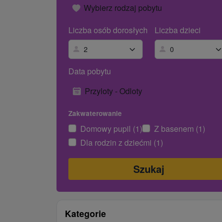
Wybierz rodzaj pobytu
Liczba osób dorosłych
Liczba dzieci
Data pobytu
Przyloty - Odloty
Zakwaterowanie
Domowy pupil (1)
Z basenem (1)
Dla rodzin z dziećmi (1)
Kategorie