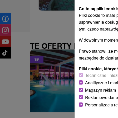
Co to są pliki cooki
Pliki cookie to małe
usprawnienia obsług
tym, czego naprawdę
W dowolnym momencie
TE OFERTY MOGĄ PAŃ
Prawo stanowi, że m
niezbędne do działan
TIP
Pliki cookie, któr
Techniczne i niez
Analityczne i mar
Magazyn reklam
Reklamowe dane
486,09
z
od
Personalizacja r
/noc/oso