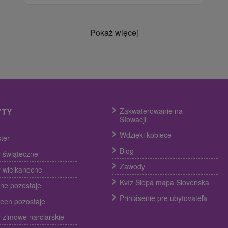
Pokaż więcej
YTY
Zakwaterowanie na
Słowacji
Wdzięki kobiece
ter
Blog
 świąteczne
Zawody
 wielkanocne
Kvíz Slepá mapa Slovenska
ine pozostaje
Prihlásenie pre ubytovateľa
een pozostaje
 zimowe narciarskie