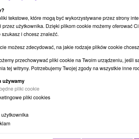
POKAZ
e?
 pliki tekstowe, które mogą być wykorzystywane przez strony int
i przez użytkownika. Dzięki plikom cookie możemy oferować Ci
 szukasz i chcesz znaleźć.
 możesz zdecydować, na jakie rodzaje plików cookie chcesz
STWO BYĆ TAKŻE ZAINTERESO
ożemy przechowywać pliki cookie na Twoim urządzeniu, jeśli s
ia tej witryny. Potrzebujemy Twojej zgody na wszystkie inne ro
ych używamy
będne pliki cookie
ketingowe pliki cookies
 użytkownika
ł
405,43
zł
od
eklam
ba
/noc/osoba