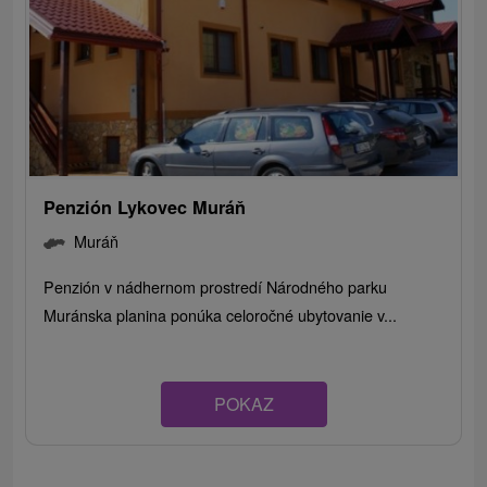
Penzión Lykovec Muráň
Muráň
Penzión v nádhernom prostredí Národného parku
Muránska planina ponúka celoročné ubytovanie v...
POKAZ