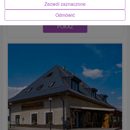
rezorte Predná Hora. Na prenájom sú...
Zezwól zaznaczone
Odmówić
POKAZ