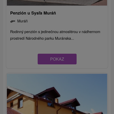
Penzión u Sysľa Muráň
Muráň
Rodinný penzión s jedinečnou atmosférou v nádhernom
prostredí Národného parku Muránska...
POKAZ