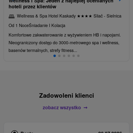
Wellness i Spa: Jeden z najlepiej ocenianych
hoteli przez klientów
Wellness & Spa Hotel Kaskady
★
★
★
★
Sliač - Sielnica
Od 1 Noce
Śniadanie I Kolacja
Komfortowe zakwaterowanie z wyżywieniem HB i napojami.
Nieograniczony dostęp do 3000-metrowego spa i wellness,
basenów termalnych, strefy fitness...
Zadowoleni klienci
zobacz wszystko