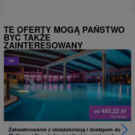
TE OFERTY MOGĄ PAŃSTWO
BYĆ TAKŻE
ZAINTERESOWANY
TIP
485,22
zł
od
/noc/osoba
Zakwaterowanie z obiadokolacją i dostępem do