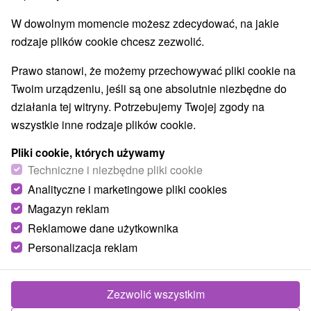
W dowolnym momencie możesz zdecydować, na jakie
rodzaje plików cookie chcesz zezwolić.
Prawo stanowi, że możemy przechowywać pliki cookie na
Twoim urządzeniu, jeśli są one absolutnie niezbędne do
działania tej witryny. Potrzebujemy Twojej zgody na
wszystkie inne rodzaje plików cookie.
Pliki cookie, których używamy
Techniczne i niezbędne pliki cookie
Analityczne i marketingowe pliki cookies
Magazyn reklam
Reklamowe dane użytkownika
Personalizacja reklam
Apartmány Planina Predná Hora Muráň
Muráň
Zezwolić wszystkim
Apartmánové domčeky v alpskom štýle v obľúbenom