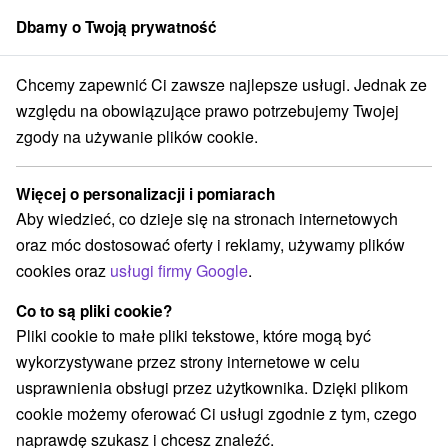
Dbamy o Twoją prywatność
członek grupy
Sorger
Chcemy zapewnić Ci zawsze najlepsze usługi. Jednak ze
Penzióny
Stredné Slovensko
Banskobystrický kraj
Muráň
względu na obowiązujące prawo potrzebujemy Twojej
zgody na używanie plików cookie.
Penzióny Muráň
Więcej o personalizacji i pomiarach
Kategorie
Aby wiedzieć, co dzieje się na stronach internetowych
oraz móc dostosować oferty i reklamy, używamy plików
Wszystkie kategorie
Chaty na prenájom
(3)
cookies oraz
usługi firmy Google
.
Drevenice
Penzióny
(1)
(3)
Co to są pliki cookie?
Pliki cookie to małe pliki tekstowe, które mogą być
Wybierz lokalizację lub datę
wykorzystywane przez strony internetowe w celu
usprawnienia obsługi przez użytkownika. Dzięki plikom
NAJTAŃSZE
NAJDROŻSZE
NA PO
WSZYSTKO
cookie możemy oferować Ci usługi zgodnie z tym, czego
naprawdę szukasz i chcesz znaleźć.