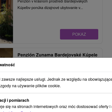
Penzión v krásnom prostredí Bardejovských
Kúpeľov ponúka dizajnové ubytovanie v...
POKAZ
Penzión Zunama Bardejovské Kúpele
Bardejovské Kúpele
watność
zawsze najlepsze usługi. Jednak ze względu na obowiązując
Rodinný penzión v krásnom prostredí
 zgody na używanie plików cookie.
Bardejovských Kúpeľov s nonstop recepciou
ponúka ubytovanie v...
acji i pomiarach
eje się na stronach internetowych oraz móc dostosować oferty 