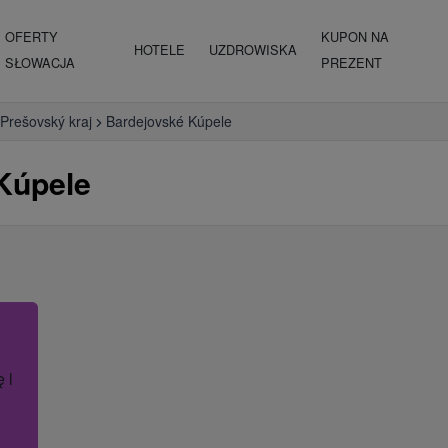
OFERTY
KUPON NA
HOTELE
UZDROWISKA
SŁOWACJA
PREZENT
Prešovský kraj
Bardejovské Kúpele
Kúpele
ę lub nazwę hotelu.