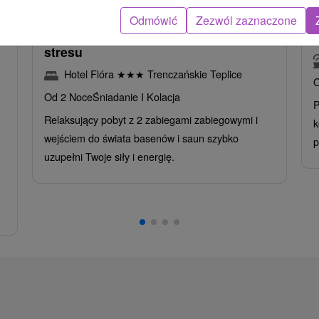
Odmówić
Zezwól zaznaczone
Intensywny pobyt MINI RELAX:
z
Szybka i skuteczna ucieczka od
stresu
Hotel Flóra
★
★
★
Trenczańskie Teplice
O
Od 2 Noce
Śniadanie I Kolacja
P
Relaksujący pobyt z 2 zabiegami zabiegowymi i
k
wejściem do świata basenów i saun szybko
p
uzupełni Twoje siły i energię.