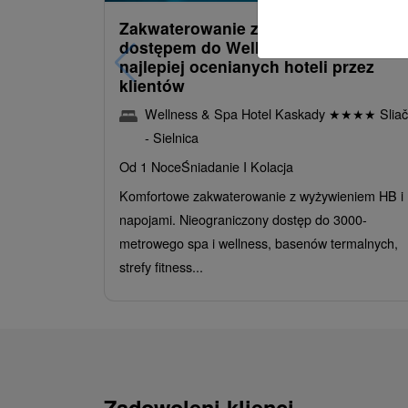
Zakwaterowanie z obiadokolacją i
dostępem do Wellness i Spa: Jeden 
najlepiej ocenianych hoteli przez
klientów
Wellness & Spa Hotel Kaskady
★
★
★
★
Sliač
- Sielnica
Od 1 Noce
Śniadanie I Kolacja
Komfortowe zakwaterowanie z wyżywieniem HB i
napojami. Nieograniczony dostęp do 3000-
metrowego spa i wellness, basenów termalnych,
strefy fitness...
Zadowoleni klienci