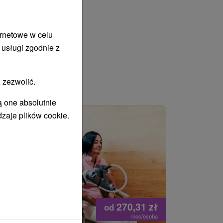
ernetowe w celu
 usługi zgodnie z
 zezwolić.
WANY
ą one absolutnie
dzaje plików cookie.
270,31
zł
od
/noc/osoba