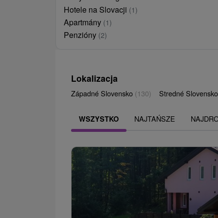
Hotele na Slovacji
(1)
Apartmány
(1)
Penzióny
(2)
Lokalizacja
Západné Slovensko
(130)
Stredné Slovensk
NAJTAŃSZE
NAJDR
WSZYSTKO