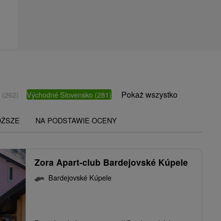
Pokaż wszystko
o
(262)
Východné Slovensko
(281)
OŻSZE
NA PODSTAWIE OCENY
Zora Apart-club Bardejovské Kúpele
Bardejovské Kúpele