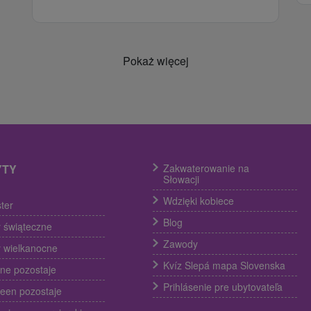
Pokaż więcej
YTY
Zakwaterowanie na
Słowacji
Wdzięki kobiece
ter
Blog
 świąteczne
Zawody
 wielkanocne
Kvíz Slepá mapa Slovenska
ine pozostaje
Prihlásenie pre ubytovateľa
een pozostaje