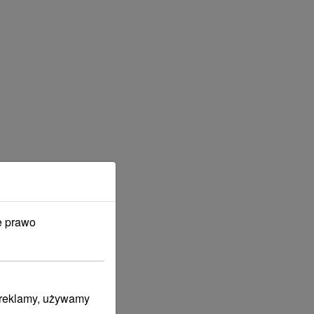
e prawo
i reklamy, używamy