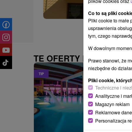
plików cookies oraz
Co to są pliki cooki
Pliki cookie to małe
usprawnienia obsług
tym, czego naprawdę
W dowolnym momencie
TE OFERTY MOGĄ PAŃ
Prawo stanowi, że m
niezbędne do działan
TIP
Pliki cookie, któr
Techniczne i niez
Analityczne i mar
Magazyn reklam
Reklamowe dane
Personalizacja r
485,22
z
od
/noc/oso