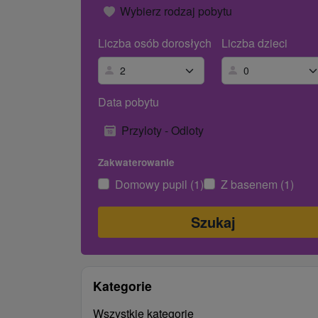
Wybierz rodzaj pobytu
Liczba osób dorosłych
Liczba dzieci
Data pobytu
Przyloty - Odloty
Zakwaterowanie
Domowy pupil (1)
Z basenem (1)
Kategorie
Wszystkie kategorie