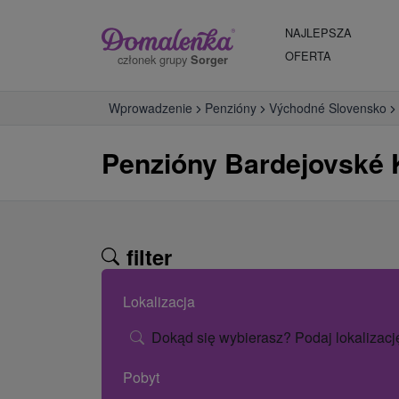
NAJLEPSZA
OFERTA
członek grupy
Sorger
Wprowadzenie
Penzióny
Východné Slovensko
Penzióny Bardejovské 
filter
Lokalizacja
Dokąd się wybierasz? Podaj lokalizacj
Pobyt