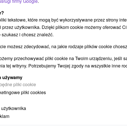
usługi firmy Google
.
POKAZ
e?
 pliki tekstowe, które mogą być wykorzystywane przez strony int
i przez użytkownika. Dzięki plikom cookie możemy oferować Ci
 szukasz i chcesz znaleźć.
 możesz zdecydować, na jakie rodzaje plików cookie chcesz
STWO BYĆ TAKŻE ZAINTERESO
ożemy przechowywać pliki cookie na Twoim urządzeniu, jeśli s
ia tej witryny. Potrzebujemy Twojej zgody na wszystkie inne ro
ych używamy
będne pliki cookie
ketingowe pliki cookies
 użytkownika
eklam
ł
404,70
zł
od
ba
/noc/osoba