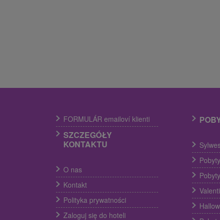
FORMULÁR emailoví klienti
POB
SZCZEGÓŁY
KONTAKTU
Sylwes
Pobyty
O nas
Pobyty
Kontakt
Valent
Polityka prywatności
Hallow
Zaloguj się do hoteli