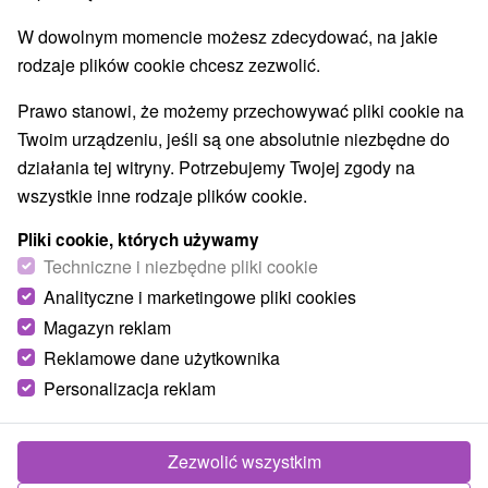
W dowolnym momencie możesz zdecydować, na jakie
rodzaje plików cookie chcesz zezwolić.
Prawo stanowi, że możemy przechowywać pliki cookie na
Twoim urządzeniu, jeśli są one absolutnie niezbędne do
działania tej witryny. Potrzebujemy Twojej zgody na
wszystkie inne rodzaje plików cookie.
Pliki cookie, których używamy
Techniczne i niezbędne pliki cookie
Analityczne i marketingowe pliki cookies
Magazyn reklam
Reklamowe dane użytkownika
Penzión Holica
★
★
Lesnica
Personalizacja reklam
Lesnica
Penzión v Pieninskom národnom parku, v peknej obci
Zezwolić wszystkim
Lesnica, ponúka na poschodí účelovo zariadené...