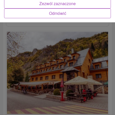
Zezwól zaznaczone
Odmówić
POKAZ