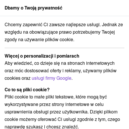
Dbamy o Twoją prywatność
członek grupy
Sorger
Chcemy zapewnić Ci zawsze najlepsze usługi. Jednak ze
Penzióny
Východné Slovensko
Prešovský kraj
Lesnica
względu na obowiązujące prawo potrzebujemy Twojej
zgody na używanie plików cookie.
Penzióny Lesnica
Więcej o personalizacji i pomiarach
Kategorie
Aby wiedzieć, co dzieje się na stronach internetowych
oraz móc dostosować oferty i reklamy, używamy plików
Wszystkie kategorie
Penzióny
(4)
cookies oraz
usługi firmy Google
.
Co to są pliki cookie?
Wybierz lokalizację lub datę
Pliki cookie to małe pliki tekstowe, które mogą być
wykorzystywane przez strony internetowe w celu
NAJTAŃSZE
NAJDROŻSZE
NA PO
WSZYSTKO
usprawnienia obsługi przez użytkownika. Dzięki plikom
cookie możemy oferować Ci usługi zgodnie z tym, czego
naprawdę szukasz i chcesz znaleźć.