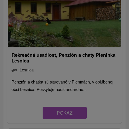
Rekreačná usadlosť, Penzión a chaty Pieninka
Lesnica
Lesnica
Penzión a chatka sú situované v Pieninách, v obľúbenej
obci Lesnica. Poskytuje nadštandardné...
POKAZ