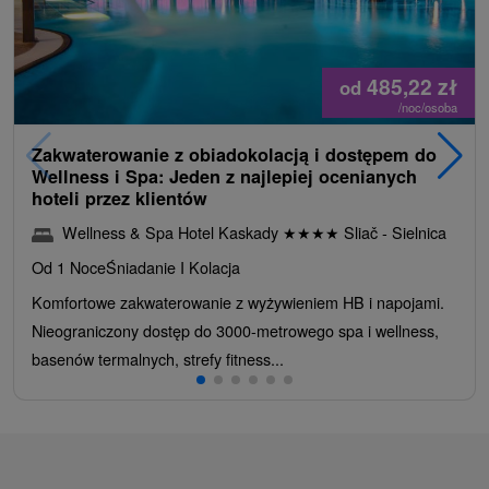
485,22
zł
od
/noc/osoba
Zakwaterowanie z obiadokolacją i dostępem do
Wellness i Spa: Jeden z najlepiej ocenianych
hoteli przez klientów
Wellness & Spa Hotel Kaskady
★
★
★
★
Sliač - Sielnica
Od 1 Noce
Śniadanie I Kolacja
Komfortowe zakwaterowanie z wyżywieniem HB i napojami.
Nieograniczony dostęp do 3000-metrowego spa i wellness,
basenów termalnych, strefy fitness...