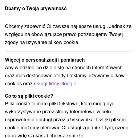
Dbamy o Twoją prywatność
członek grupy
Sorger
Chcemy zapewnić Ci zawsze najlepsze usługi. Jednak ze
Penzióny
Stredné Slovensko
Banskobystrický kraj
Bystrá
względu na obowiązujące prawo potrzebujemy Twojej
zgody na używanie plików cookie.
Penzióny Bystrá
Więcej o personalizacji i pomiarach
Kategorie
Aby wiedzieć, co dzieje się na stronach internetowych
oraz móc dostosować oferty i reklamy, używamy plików
Wszystkie kategorie
Chaty na prenájom
(5)
cookies oraz
usługi firmy Google
.
Drevenice
Penzióny
Priváty
(3)
(3)
(1)
Co to są pliki cookie?
Pliki cookie to małe pliki tekstowe, które mogą być
Wybierz lokalizację lub datę
wykorzystywane przez strony internetowe w celu
usprawnienia obsługi przez użytkownika. Dzięki plikom
NAJTAŃSZE
NAJDROŻSZE
NA PO
WSZYSTKO
cookie możemy oferować Ci usługi zgodnie z tym, czego
naprawdę szukasz i chcesz znaleźć.