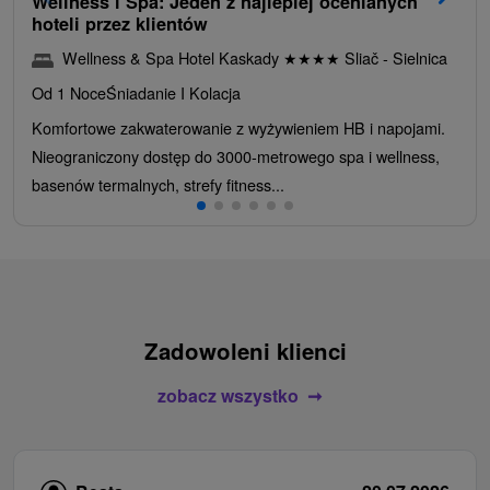
Wellness i Spa: Jeden z najlepiej ocenianych
hoteli przez klientów
Wellness & Spa Hotel Kaskady
★
★
★
★
Sliač - Sielnica
Od 1 Noce
Śniadanie I Kolacja
Komfortowe zakwaterowanie z wyżywieniem HB i napojami.
Nieograniczony dostęp do 3000-metrowego spa i wellness,
basenów termalnych, strefy fitness...
Zadowoleni klienci
zobacz wszystko