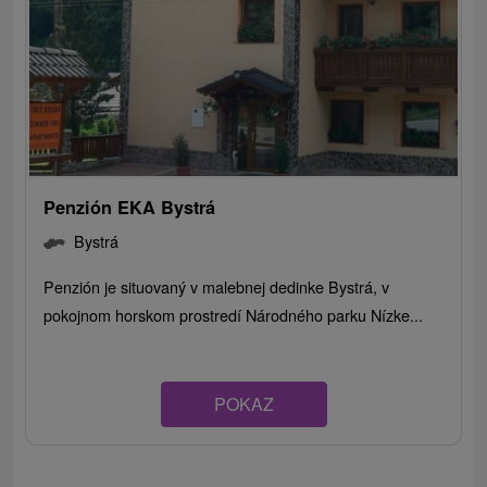
Penzión EKA Bystrá
Bystrá
Penzión je situovaný v malebnej dedinke Bystrá, v
pokojnom horskom prostredí Národného parku Nízke...
POKAZ