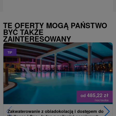
TE OFERTY MOGĄ PAŃSTWO
BYĆ TAKŻE
ZAINTERESOWANY
TIP
485,22
zł
od
/noc/osoba
Zakwaterowanie z obiadokolacją i dostępem do