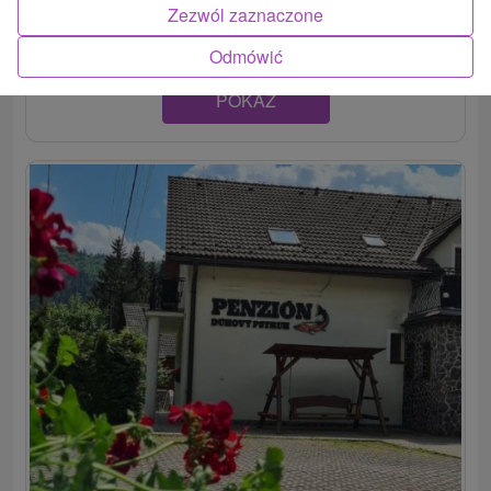
obce Bystrá, časť Tále. Ponúka ubytovanie...
Zezwól zaznaczone
Odmówić
POKAZ