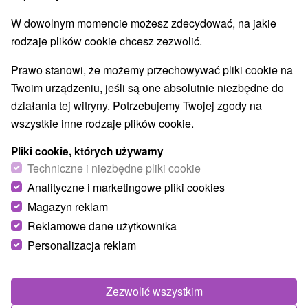
W dowolnym momencie możesz zdecydować, na jakie
rodzaje plików cookie chcesz zezwolić.
Prawo stanowi, że możemy przechowywać pliki cookie na
Twoim urządzeniu, jeśli są one absolutnie niezbędne do
działania tej witryny. Potrzebujemy Twojej zgody na
wszystkie inne rodzaje plików cookie.
Pliki cookie, których używamy
Techniczne i niezbędne pliki cookie
Analityczne i marketingowe pliki cookies
Magazyn reklam
Reklamowe dane użytkownika
Personalizacja reklam
Penzión Bystrinka
★
★
Tále
Bystrá
Zezwolić wszystkim
Malý a útulný penzión na južnej strane Chopku na okraji