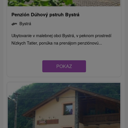
Penzión Dúhový pstruh Bystrá
Bystrá
Ubytovanie v malebnej obci Bystrá, v peknom prostredí
Nízkych Tatier, ponúka na prenájom penziónovú...
POKAZ