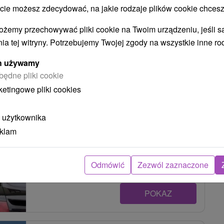
 możesz zdecydować, na jakie rodzaje plików cookie chcesz
POKAZ
ożemy przechowywać pliki cookie na Twoim urządzeniu, jeśli s
ia tej witryny. Potrzebujemy Twojej zgody na wszystkie inne ro
ych używamy
Penzión Tomino Banská Štiavnica
będne pliki cookie
Banská Štiavnica
ketingowe pliki cookies
 użytkownika
Príjemné ubytovanie v srdci Banskej Štiavnice
eklam
ponúka penzión, ktorý sa môže pochváliť...
Odmówić
Zezwól zaznaczone
POKAZ