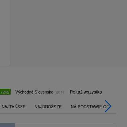
Pokaż wszystko
o
(262)
Východné Slovensko
(281)
NAJTAŃSZE
NAJDROŻSZE
NA PODSTAWIE OCENY