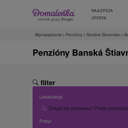
NAJLEPSZA
OFERTA
członek grupy
Sorger
Wprowadzenie
Penzióny
Stredné Slovensko
Ba
Penzióny Banská Štiav
filter
Lokalizacja
Dokąd się wybierasz? Podaj lokalizacj
Pobyt