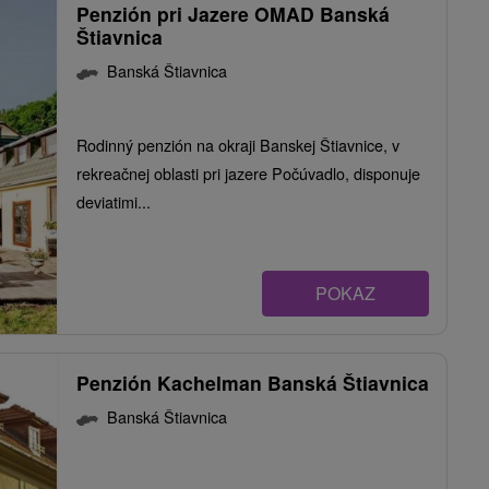
Penzión pri Jazere OMAD Banská
Štiavnica
Banská Štiavnica
Rodinný penzión na okraji Banskej Štiavnice, v
rekreačnej oblasti pri jazere Počúvadlo, disponuje
deviatimi...
POKAZ
Penzión Kachelman Banská Štiavnica
Banská Štiavnica