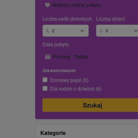
Wybierz rodzaj pobytu
Liczba osób dorosłych
Liczba dzieci
Data pobytu
Przyloty - Odloty
Zakwaterowanie
Domowy pupil (3)
Dla rodzin z dziećmi (6)
Kategorie