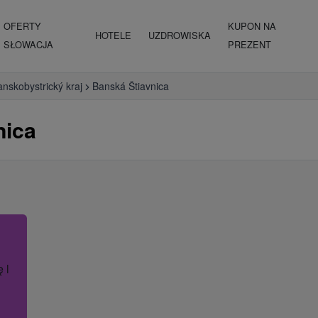
OFERTY
KUPON NA
HOTELE
UZDROWISKA
SŁOWACJA
PREZENT
nskobystrický kraj
Banská Štiavnica
nica
ę lub nazwę hotelu.