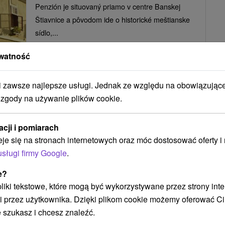
Penzión je situovaný priamo v centre Banskej
Štiavnice a pôvodom ide o historické meštianske
sídlo,...
watność
POKAZ
zawsze najlepsze usługi. Jednak ze względu na obowiązując
 zgody na używanie plików cookie.
Penzión Lodiar Banská Štiavnica
acji i pomiarach
Banská Štiavnica
eje się na stronach internetowych oraz móc dostosować oferty 
usługi firmy Google
.
e?
Tento pekný poschodový penzión stojí v
 pliki tekstowe, które mogą być wykorzystywane przez strony int
rekreačnej oblasti pri jazere, na okraji Banskej
i przez użytkownika. Dzięki plikom cookie możemy oferować Ci
Štiavnice. Disponuje 30...
 szukasz i chcesz znaleźć.