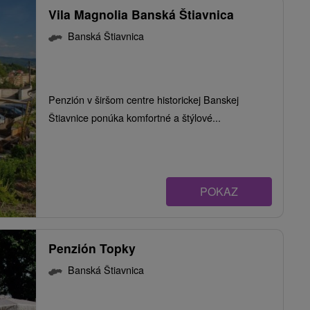
Vila Magnolia Banská Štiavnica
Banská Štiavnica
Penzión v širšom centre historickej Banskej
Štiavnice ponúka komfortné a štýlové...
POKAZ
Penzión Topky
Banská Štiavnica