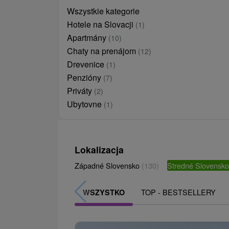
Wszystkie kategorie
Hotele na Slovacji
(1)
Apartmány
(10)
Chaty na prenájom
(12)
Drevenice
(1)
Penzióny
(7)
Priváty
(2)
Ubytovne
(1)
Lokalizacja
Západné Slovensko
(130)
Stredné Slovensk
TOP - BESTSELLERY
WSZYSTKO