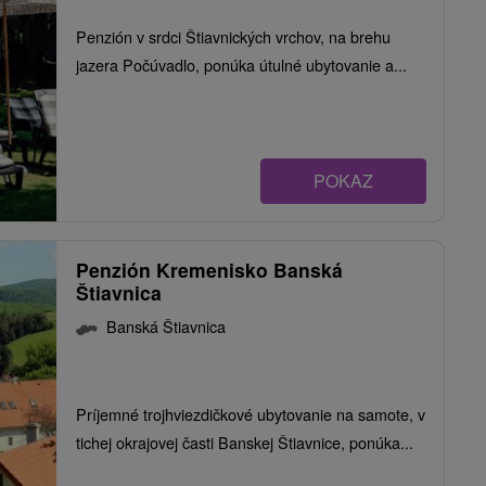
Penzión v srdci Štiavnických vrchov, na brehu
jazera Počúvadlo, ponúka útulné ubytovanie a...
POKAZ
Penzión Kremenisko Banská
Štiavnica
Banská Štiavnica
Príjemné trojhviezdičkové ubytovanie na samote, v
tichej okrajovej časti Banskej Štiavnice, ponúka...