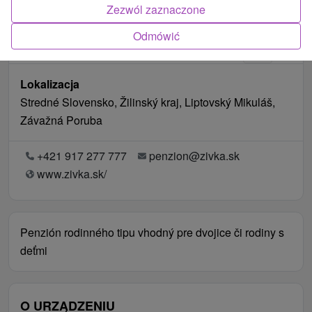
Zezwól zaznaczone
Odmówić
Lokalizacja
Stredné Slovensko, Žilinský kraj, Liptovský Mikuláš,
Závažná Poruba
+421 917 277 777
penzion@zivka.sk
www.zivka.sk/
Penzión rodinného tipu vhodný pre dvojice či rodiny s
deťmi
O URZĄDZENIU