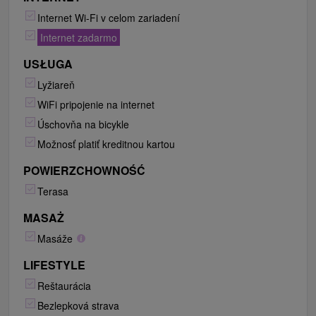
Internet Wi-Fi v celom zariadení
Internet zadarmo
USŁUGA
Lyžiareň
WiFi pripojenie na internet
Úschovňa na bicykle
Možnosť platiť kreditnou kartou
POWIERZCHOWNOŚĆ
Terasa
MASAŻ
Masáže
LIFESTYLE
Reštaurácia
Bezlepková strava