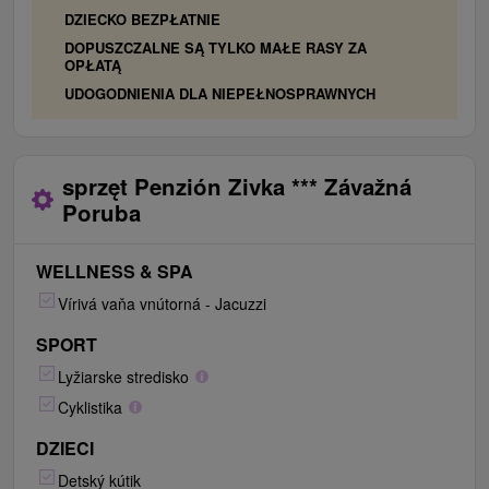
DZIECKO BEZPŁATNIE
DOPUSZCZALNE SĄ TYLKO MAŁE RASY ZA
OPŁATĄ
UDOGODNIENIA DLA NIEPEŁNOSPRAWNYCH
sprzęt Penzión Zivka *** Závažná
Poruba
WELLNESS & SPA
Vírivá vaňa vnútorná - Jacuzzi
SPORT
Lyžiarske stredisko
Cyklistika
DZIECI
Detský kútik