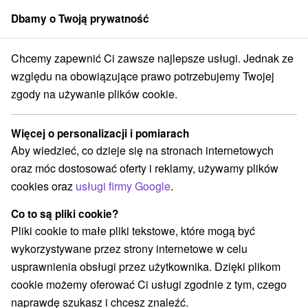
Dbamy o Twoją prywatność
członek grupy
Sorger
Chcemy zapewnić Ci zawsze najlepsze usługi. Jednak ze
Žilinský kraj
Závažná Poruba
Penzión Zivka *** Závažná Poruba
względu na obowiązujące prawo potrzebujemy Twojej
zgody na używanie plików cookie.
Penzión Zivka
★
★
★
Závažná
Poruba
Więcej o personalizacji i pomiarach
Závažná Poruba
Aby wiedzieć, co dzieje się na stronach internetowych
oraz móc dostosować oferty i reklamy, używamy plików
cookies oraz
usługi firmy Google
.
Zarezerwuj przez booking
Co to są pliki cookie?
Pliki cookie to małe pliki tekstowe, które mogą być
wykorzystywane przez strony internetowe w celu
Przejdź do lokalizacji
usprawnienia obsługi przez użytkownika. Dzięki plikom
cookie możemy oferować Ci usługi zgodnie z tym, czego
O URZĄDZENIA
SPRZĘT
naprawdę szukasz i chcesz znaleźć.