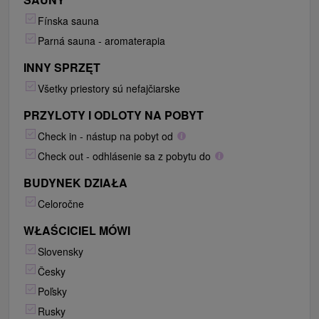
Fínska sauna
Parná sauna - aromaterapia
INNY SPRZĘT
Všetky priestory sú nefajčiarske
PRZYLOTY I ODLOTY NA POBYT
Check in - nástup na pobyt od
Check out - odhlásenie sa z pobytu do
BUDYNEK DZIAŁA
Celoročne
WŁAŚCICIEL MÓWI
Slovensky
Česky
Poľsky
Rusky