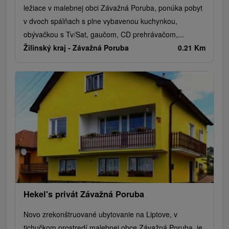
ležiace v malebnej obci Závažná Poruba, ponúka pobyt
v dvoch spálňach s plne vybavenou kuchynkou,
obývačkou s Tv/Sat, gaučom, CD prehrávačom,...
Žilinský kraj -
Závažná Poruba
0.21 Km
Hekel's privát Závažná Poruba
Novo zrekonštruované ubytovanie na Liptove, v
tichučkom prostredí malebnej obce Závažná Poruba, je