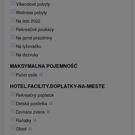
Víkendové pobyty
Wellness pobyty
Na leto 2022
Rekreačné poukazy
Na jarné prázdniny
Na lyžovačku
Na dozvuky
MAKSYMALNA POJEMNOŚĆ
Počet osôb
HOTEL.FACILITY.DOPLATKY-NA-MIESTE
Rekreačný poplatok
Detská postieľka
Domáce zviera
Raňajky
Obed