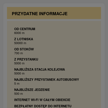
prístelka), WiFi, TV, sociálne zariadnie,
niektoré izby s balkónom
PRZYDATNE INFORMACJE
OD CENTRUM
6000 m
Z LOTNISKA
50000 m
OD STOKÓW
700 m
Z PRZYSTANKU
5000 m
NAJBLIŻSZA STACJA KOLEJOWA
5000 m
NAJBLIŻSZY PRZYSTANEK AUTOBUSOWY
5 m
NAJBLIŻSZE JEDZENIE
500 m
INTERNET WI-FI W CAŁYM OBIEKCIE
BEZPŁATNY DOSTĘP DO INTERNETU