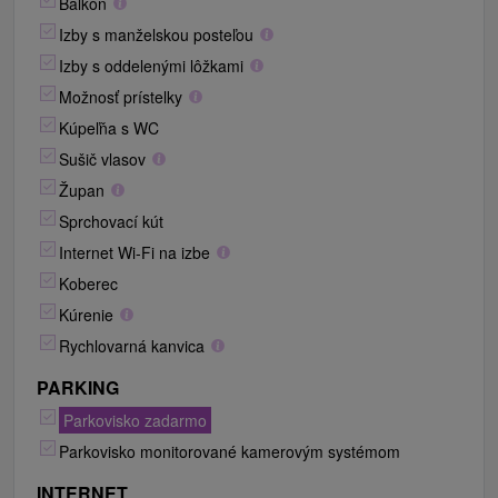
Balkón
Izby s manželskou posteľou
Izby s oddelenými lôžkami
Možnosť prístelky
Kúpeľňa s WC
Sušič vlasov
Župan
Sprchovací kút
Internet Wi-Fi na izbe
Koberec
Kúrenie
Rychlovarná kanvica
PARKING
Parkovisko zadarmo
Parkovisko monitorované kamerovým systémom
INTERNET