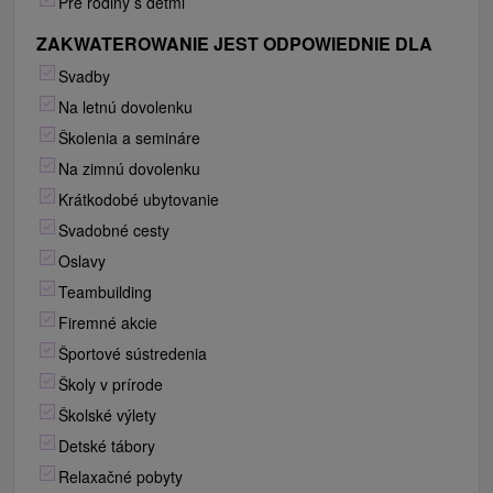
Pre rodiny s deťmi
ZAKWATEROWANIE JEST ODPOWIEDNIE DLA
Svadby
Na letnú dovolenku
Školenia a semináre
Na zimnú dovolenku
Krátkodobé ubytovanie
Svadobné cesty
Oslavy
Teambuilding
Firemné akcie
Športové sústredenia
Školy v prírode
Školské výlety
Detské tábory
Relaxačné pobyty