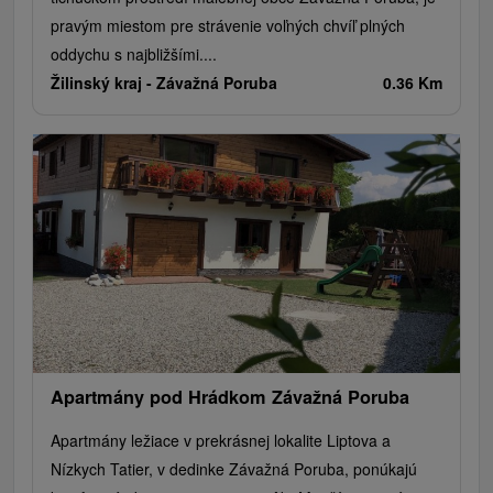
pravým miestom pre strávenie voľných chvíľ plných
oddychu s najbližšími....
Žilinský kraj -
Závažná Poruba
0.36 Km
Apartmány pod Hrádkom Závažná Poruba
Apartmány ležiace v prekrásnej lokalite Liptova a
Nízkych Tatier, v dedinke Závažná Poruba, ponúkajú