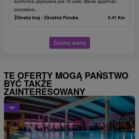
komfortné ubytovanie pre 15 osôb. Menší apartmán
pozostáva...
Žilinský kraj -
Závažná Poruba
0.41 Km
Załaduj więcej
TE OFERTY MOGĄ PAŃSTWO
BYĆ TAKŻE
ZAINTERESOWANY
TIP