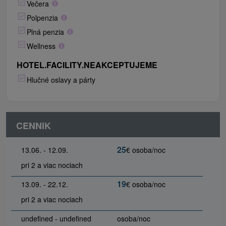
Večera
Polpenzia
Plná penzia
Wellness
HOTEL.FACILITY.NEAKCEPTUJEME
Hlučné oslavy a párty
CENNIK
25
13.06.
-
12.09.
€
osoba/noc
pri 2 a viac nociach
19
13.09.
-
22.12.
€
osoba/noc
pri 2 a viac nociach
undefined
-
undefined
osoba/noc