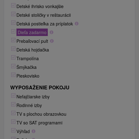
Detské ihrisko vonkajšie
Detské stoličky v reštaurácii
Detská postieľka za príplatok
Dieťa zadarmo
Prebaľovací pult
Detská hojdačka
Trampolína
Šmýkačka
Pieskovisko
WYPOSAŻENIE POKOJU
Nefajčiarske izby
Rodinné izby
TV s plochou obrazovkou
TV so SAT programami
Výhľad