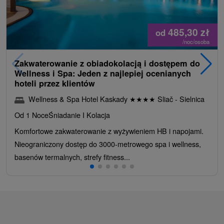
485,30
zł
od
/noc/osoba
Zakwaterowanie z obiadokolacją i dostępem do
Wellness i Spa: Jeden z najlepiej ocenianych
hoteli przez klientów
Wellness & Spa Hotel Kaskady
★
★
★
★
Sliač - Sielnica
Od 1 Noce
Śniadanie I Kolacja
Komfortowe zakwaterowanie z wyżywieniem HB i napojami.
Nieograniczony dostęp do 3000-metrowego spa i wellness,
basenów termalnych, strefy fitness...