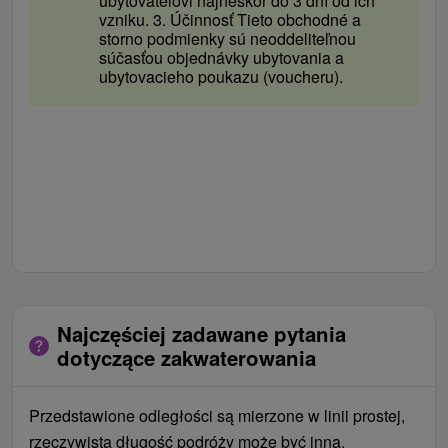
ubytovateľovi najneskôr do 3 dní od ich
vzniku. 3. Účinnosť Tieto obchodné a
storno podmienky sú neoddeliteľnou
súčasťou objednávky ubytovania a
ubytovacieho poukazu (voucheru).
Najczęściej zadawane pytania
dotyczące zakwaterowania
Przedstawione odległości są mierzone w linii prostej,
rzeczywista długość podróży może być inna.