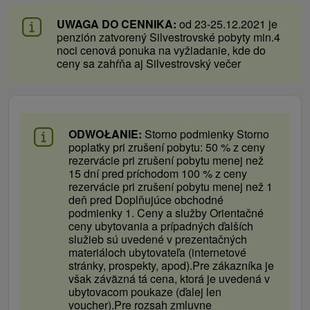
UWAGA DO CENNIKA:
od 23-25.12.2021 je
penzión zatvorený Silvestrovské pobyty min.4
noci cenová ponuka na vyžiadanie, kde do
ceny sa zahŕňa aj Silvestrovský večer
ODWOŁANIE:
Storno podmienky Storno
poplatky pri zrušení pobytu: 50 % z ceny
rezervácie pri zrušení pobytu menej než
15 dní pred príchodom 100 % z ceny
rezervácie pri zrušení pobytu menej než 1
deň pred Doplňujúce obchodné
podmienky 1. Ceny a služby Orientačné
ceny ubytovania a prípadných ďalších
služieb sú uvedené v prezentačných
materiáloch ubytovateľa (internetové
stránky, prospekty, apod).Pre zákazníka je
však záväzná tá cena, ktorá je uvedená v
ubytovacom poukaze (ďalej len
voucher).Pre rozsah zmluvne