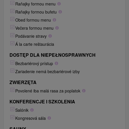
Raňajky formou menu
Raňajky formou bufetu
Obed formou menu
Večera formou menu
Podávanie stravy
Á la carte reštaurácia
DOSTĘP DLA NIEPEŁNOSPRAWNYCH
Bezbariérový prístup
Zariadenie nemá bezbariérové izby
ZWIERZĘTA
Povolené iba malá rasa za poplatok
KONFERENCJE I SZKOLENIA
Salónik
Kongresová sála
SAUNY