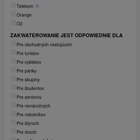
Telekom
Orange
O2
ZAKWATEROWANIE JEST ODPOWIEDNIE DLA
Pre obchodných cestujúcich
Pre turistov
Pre cyklistov
Pre páriky
Pre skupiny
Pre študentov
Pre seniorov
Pre nenáročných
Pre robotníkov
Pre štyroch
Pre dvoch