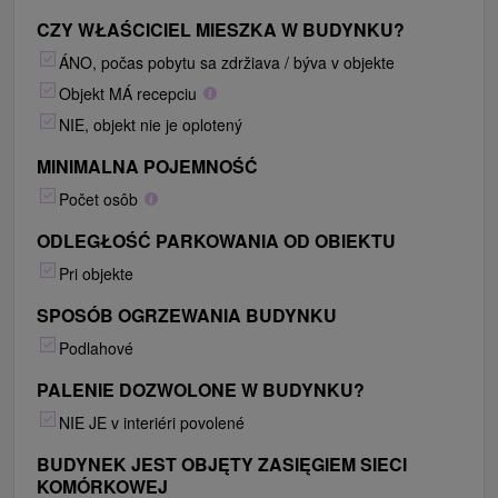
CZY WŁAŚCICIEL MIESZKA W BUDYNKU?
ÁNO, počas pobytu sa zdržiava / býva v objekte
Objekt MÁ recepciu
NIE, objekt nie je oplotený
MINIMALNA POJEMNOŚĆ
Počet osôb
ODLEGŁOŚĆ PARKOWANIA OD OBIEKTU
Pri objekte
SPOSÓB OGRZEWANIA BUDYNKU
Podlahové
PALENIE DOZWOLONE W BUDYNKU?
NIE JE v interiéri povolené
BUDYNEK JEST OBJĘTY ZASIĘGIEM SIECI
KOMÓRKOWEJ