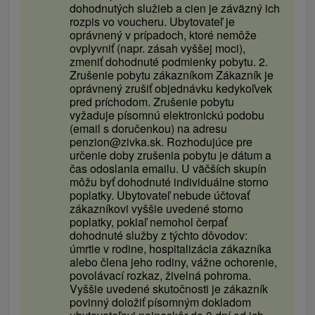
dohodnutých služieb a cien je záväzný ich
rozpis vo voucheru. Ubytovateľ je
oprávnený v prípadoch, ktoré nemôže
ovplyvniť (napr. zásah vyššej moci),
zmeniť dohodnuté podmienky pobytu. 2.
Zrušenie pobytu zákazníkom Zákazník je
oprávnený zrušiť objednávku kedykoľvek
pred príchodom. Zrušenie pobytu
vyžaduje písomnú elektronickú podobu
(email s doručenkou) na adresu
penzion@zivka.sk. Rozhodujúce pre
určenie doby zrušenia pobytu je dátum a
čas odoslania emailu. U väčších skupín
môžu byť dohodnuté individuálne storno
poplatky. Ubytovateľ nebude účtovať
zákazníkovi vyššie uvedené storno
poplatky, pokiaľ nemohol čerpať
dohodnuté služby z týchto dôvodov:
úmrtie v rodine, hospitalizácia zákazníka
alebo člena jeho rodiny, vážne ochorenie,
povolávací rozkaz, živelná pohroma.
Vyššie uvedené skutočnosti je zákazník
povinný doložiť písomným dokladom