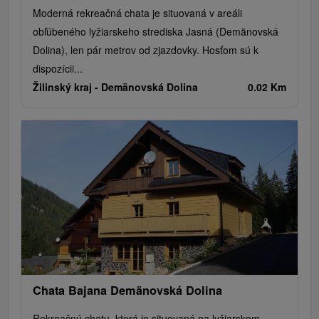
Moderná rekreačná chata je situovaná v areáli
obľúbeného lyžiarskeho strediska Jasná (Demänovská
Dolina), len pár metrov od zjazdovky. Hosťom sú k
dispozícii...
Žilinský kraj -
Demänovská Dolina
0.02 Km
Chata Bajana Demänovská Dolina
Rekreačnú chatu, ktorá je situovaná na lyžiarskom