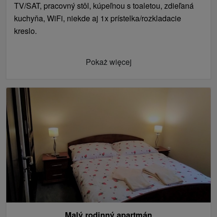
TV/SAT, pracovný stôl, kúpeľnou s toaletou, zdieľaná
kuchyňa, WiFi, niekde aj 1x prístelka/rozkladacie
kreslo.
Pokaż więcej
Malý rodinný apartmán