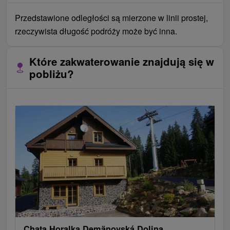
Przedstawione odległości są mierzone w linii prostej,
rzeczywista długość podróży może być inna.
Które zakwaterowanie znajdują się w
pobliżu?
Chata Horalka Demänovská Dolina