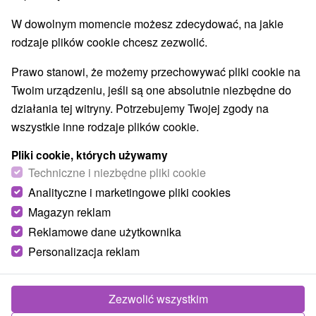
Przejdź do lokalizacji
W dowolnym momencie możesz zdecydować, na jakie
O URZĄDZENIA
SPRZĘT
rodzaje plików cookie chcesz zezwolić.
Prawo stanowi, że możemy przechowywać pliki cookie na
Twoim urządzeniu, jeśli są one absolutnie niezbędne do
działania tej witryny. Potrzebujemy Twojej zgody na
wszystkie inne rodzaje plików cookie.
Pliki cookie, których używamy
Techniczne i niezbędne pliki cookie
Analityczne i marketingowe pliki cookies
Magazyn reklam
Reklamowe dane użytkownika
Personalizacja reklam
Zezwolić wszystkim