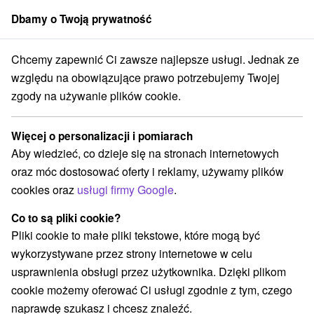
Dbamy o Twoją prywatność
członek grupy
Sorger
Chcemy zapewnić Ci zawsze najlepsze usługi. Jednak ze
ý kraj
Demänovská Dolina
Penzión Veronika Demänovská Dolina
względu na obowiązujące prawo potrzebujemy Twojej
zgody na używanie plików cookie.
Penzión Veronika Demänovská
Dolina
Więcej o personalizacji i pomiarach
Demänovská Dolina
Aby wiedzieć, co dzieje się na stronach internetowych
oraz móc dostosować oferty i reklamy, używamy plików
cookies oraz
usługi firmy Google
.
Zarezerwuj przez booking
Co to są pliki cookie?
Pliki cookie to małe pliki tekstowe, które mogą być
wykorzystywane przez strony internetowe w celu
REZERWACJA I WYBÓR OFERTY
usprawnienia obsługi przez użytkownika. Dzięki plikom
Skontaktuj się bezpośrednio z właścicielem.
cookie możemy oferować Ci usługi zgodnie z tym, czego
naprawdę szukasz i chcesz znaleźć.