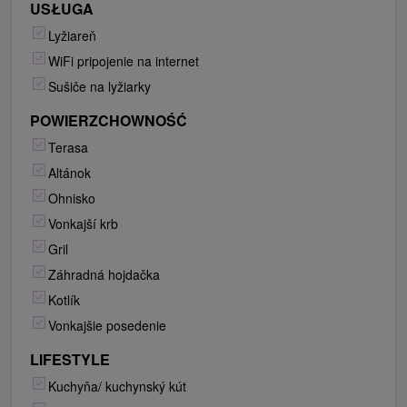
USŁUGA
Lyžiareň
WiFi pripojenie na internet
Sušiče na lyžiarky
POWIERZCHOWNOŚĆ
Terasa
Altánok
Ohnisko
Vonkajší krb
Gril
Záhradná hojdačka
Kotlík
Vonkajšie posedenie
LIFESTYLE
Kuchyňa/ kuchynský kút