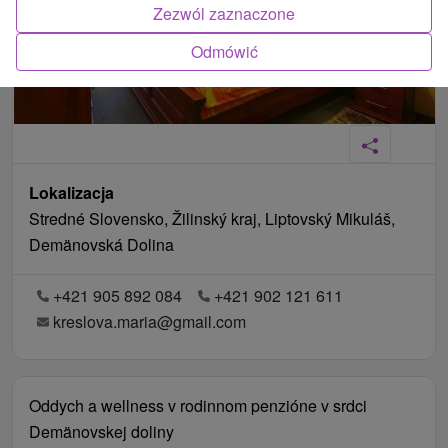
Zezwól zaznaczone
Odmówić
Lokalizacja
Stredné Slovensko, Žilinský kraj, Liptovský Mikuláš,
Demänovská Dolina
+421 905 892 084
+421 902 121 611
kreslova.maria@gmail.com
Oddych a wellness v rodinnom penzióne v srdci
Demänovskej doliny