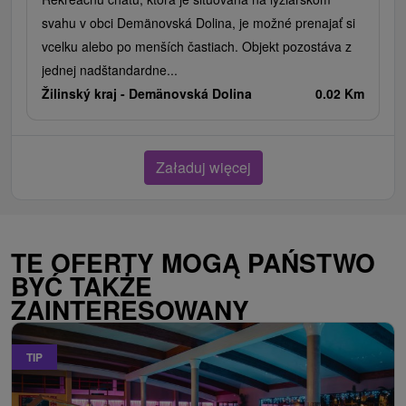
svahu v obci Demänovská Dolina, je možné prenajať si
vcelku alebo po menších častiach. Objekt pozostáva z
jednej nadštandardne...
Žilinský kraj -
Demänovská Dolina
0.02 Km
Załaduj więcej
TE OFERTY MOGĄ PAŃSTWO
BYĆ TAKŻE
ZAINTERESOWANY
TIP