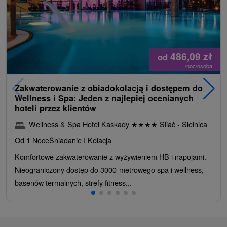
486,09
zł
od
/noc/osoba
Zakwaterowanie z obiadokolacją i dostępem do
Wellness i Spa: Jeden z najlepiej ocenianych
hoteli przez klientów
Wellness & Spa Hotel Kaskady
★
★
★
★
Sliač - Sielnica
Od 1 Noce
Śniadanie I Kolacja
Komfortowe zakwaterowanie z wyżywieniem HB i napojami.
Nieograniczony dostęp do 3000-metrowego spa i wellness,
basenów termalnych, strefy fitness...