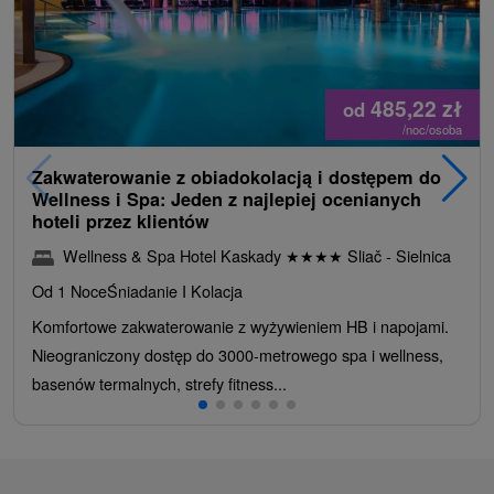
485,22
zł
od
/noc/osoba
Zakwaterowanie z obiadokolacją i dostępem do
Wellness i Spa: Jeden z najlepiej ocenianych
hoteli przez klientów
Wellness & Spa Hotel Kaskady
★
★
★
★
Sliač - Sielnica
Od 1 Noce
Śniadanie I Kolacja
Komfortowe zakwaterowanie z wyżywieniem HB i napojami.
Nieograniczony dostęp do 3000-metrowego spa i wellness,
basenów termalnych, strefy fitness...