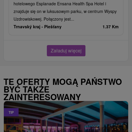
hotelowego Esplanade Ensana Health Spa Hotel i
znajduje się on w luksusowym parku, w centrum Wyspy
Uzdrowiskowej. Połączony jest...
Trnavský kraj -
Piešťany
1.37 Km
Załaduj więcej
TE OFERTY MOGĄ PAŃSTWO
BYĆ TAKŻE
ZAINTERESOWANY
TIP