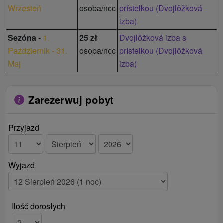
Wrzesień
osoba/noc
prístelkou (Dvojlôžková
izba)
Sezóna
-
1.
25 zł
Dvojlôžková izba s
Październik - 31.
osoba/noc
prístelkou (Dvojlôžková
Maj
izba)
Zarezerwuj pobyt
Przyjazd
Wyjazd
Ilość dorosłych