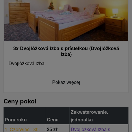
3x Dvojlôžková izba s prístelkou (Dvojlôžková
izba)
Dvojlôžková izba
Pokaż więcej
Ceny pokoi
Zakwaterowanie.
Pora roku
Cena
jednostka
1. Czerwiec - 30.
25 zł
Dvojlôžková izba s