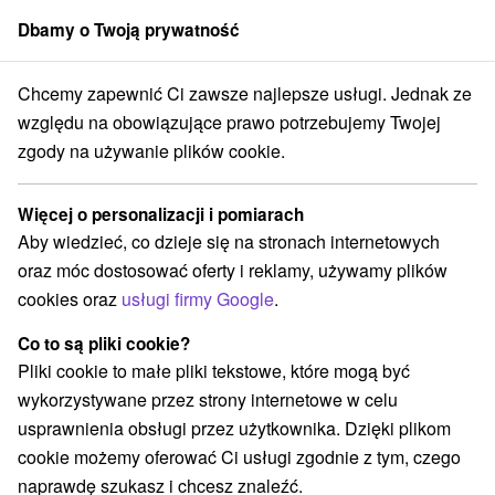
Dbamy o Twoją prywatność
członek grupy
Sorger
Chcemy zapewnić Ci zawsze najlepsze usługi. Jednak ze
ý kraj
Moravany nad Váhom
Penzión Tóth Moravany nad Váhom
względu na obowiązujące prawo potrzebujemy Twojej
zgody na używanie plików cookie.
Penzión Tóth Moravany nad Váhom
Moravany nad Váhom
Więcej o personalizacji i pomiarach
Aby wiedzieć, co dzieje się na stronach internetowych
oraz móc dostosować oferty i reklamy, używamy plików
REZERWACJA I WYBÓR OFERTY
cookies oraz
usługi firmy Google
.
Skontaktuj się bezpośrednio z właścicielem.
Co to są pliki cookie?
Przejdź do lokalizacji
Pliki cookie to małe pliki tekstowe, które mogą być
wykorzystywane przez strony internetowe w celu
O URZĄDZENIA
SPRZĘT
usprawnienia obsługi przez użytkownika. Dzięki plikom
cookie możemy oferować Ci usługi zgodnie z tym, czego
naprawdę szukasz i chcesz znaleźć.