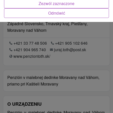
Zezwól zaznaczone
Odmówić
Lokalizacja
Západné Slovensko, Trnavský kraj, Piešťany,
Moravany nad Váhom
+421 33 77 48 506
+421 905 102 646
+421 904 965 740
juraj.toth@post.sk
www.penziontoth.sk/
Penzión v malebnej dedinke Moravany nad Váhom,
priamo pri Kaštieli Moravany
O URZĄDZENIU
Penzión v malebnej dedinke Moravany nad Váhom,