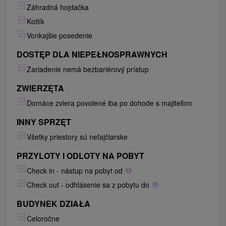
Záhradná hojdačka
Kotlík
Vonkajšie posedenie
DOSTĘP DLA NIEPEŁNOSPRAWNYCH
Zariadenie nemá bezbariérový prístup
ZWIERZĘTA
Domáce zviera povolené iba po dohode s majiteľom
INNY SPRZĘT
Všetky priestory sú nefajčiarske
PRZYLOTY I ODLOTY NA POBYT
Check in - nástup na pobyt od
Check out - odhlásenie sa z pobytu do
BUDYNEK DZIAŁA
Celoročne