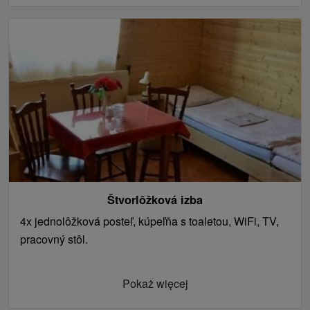
Štvorlôžková izba
4x jednolôžková posteľ, kúpeľňa s toaletou, WiFi, TV,
pracovný stôl.
Pokaż więcej