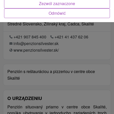
Zezwól zaznaczone
Odmówić
Lokalizacja
Stredné Slovensko, Žilinský kraj, Čadca, Skalité
+421 907 845 400
+421 41 437 62 06
info@penzionsilvester.sk
www.penzionsilvester.sk/
Penzión s reštauráciou a pizzeriou v centre obce
Skalité
O URZĄDZENIU
Penzión situovaný priamo v centre obce Skalité,
ponúka ubytovanie v jednoducho zariadených troch