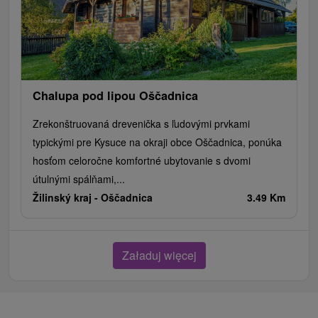
Chalupa pod lipou Oščadnica
Zrekonštruovaná drevenička s ľudovými prvkami
typickými pre Kysuce na okraji obce Oščadnica, ponúka
hosťom celoročne komfortné ubytovanie s dvomi
útulnými spálňami,...
Žilinský kraj -
Oščadnica
3.49 Km
Załaduj więcej