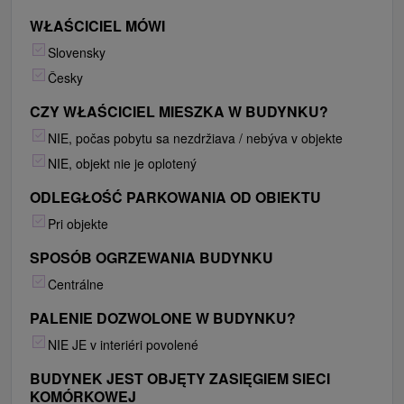
WŁAŚCICIEL MÓWI
Slovensky
Česky
CZY WŁAŚCICIEL MIESZKA W BUDYNKU?
NIE, počas pobytu sa nezdržiava / nebýva v objekte
NIE, objekt nie je oplotený
ODLEGŁOŚĆ PARKOWANIA OD OBIEKTU
Pri objekte
SPOSÓB OGRZEWANIA BUDYNKU
Centrálne
PALENIE DOZWOLONE W BUDYNKU?
NIE JE v interiéri povolené
BUDYNEK JEST OBJĘTY ZASIĘGIEM SIECI
KOMÓRKOWEJ