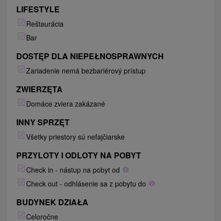
LIFESTYLE
Reštaurácia
Bar
DOSTĘP DLA NIEPEŁNOSPRAWNYCH
Zariadenie nemá bezbariérový prístup
ZWIERZĘTA
Domáce zviera zakázané
INNY SPRZĘT
Všetky priestory sú nefajčiarske
PRZYLOTY I ODLOTY NA POBYT
Check in - nástup na pobyt od
Check out - odhlásenie sa z pobytu do
BUDYNEK DZIAŁA
Celoročne