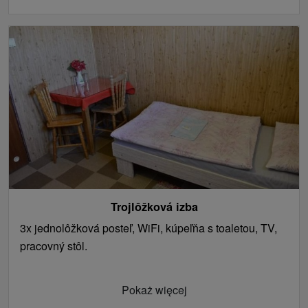
Trojlôžková izba
3x jednolôžková posteľ, WiFi, kúpeľňa s toaletou, TV,
pracovný stôl.
Pokaż więcej