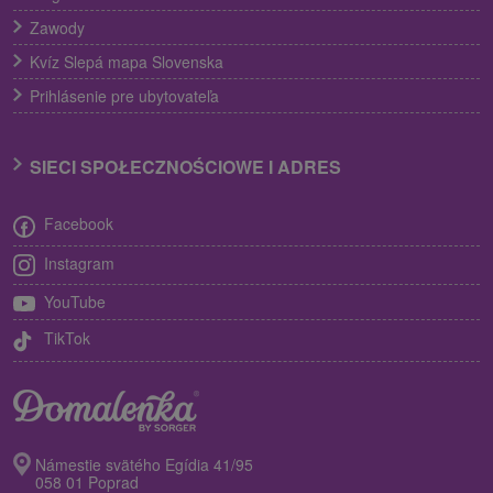
Zawody
Kvíz Slepá mapa Slovenska
Prihlásenie pre ubytovateľa
SIECI SPOŁECZNOŚCIOWE I ADRES
Facebook
Instagram
YouTube
TikTok
Námestie svätého Egídia 41/95
058 01 Poprad