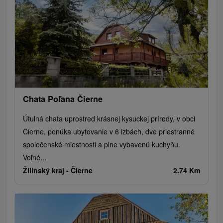
Chata Poľana Čierne
Útulná chata uprostred krásnej kysuckej prírody, v obci
Čierne, ponúka ubytovanie v 6 izbách, dve priestranné
spoločenské miestnosti a plne vybavenú kuchyňu.
Voľné...
Žilinský kraj -
Čierne
2.74 Km