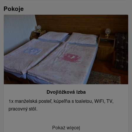
Pokoje
Dvojlôžková izba
1x manželská posteľ, kúpeľňa s toaletou, WiFi, TV,
pracovný stôl.
Pokaż więcej