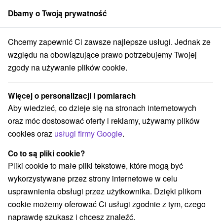
Dbamy o Twoją prywatność
członek grupy
Sorger
Chcemy zapewnić Ci zawsze najlepsze usługi. Jednak ze
Stredné Slovensko
Žilinský kraj
Skalité
Penzión Silvester Skalité
względu na obowiązujące prawo potrzebujemy Twojej
zgody na używanie plików cookie.
Penzión Silvester Skalité
Skalité
Więcej o personalizacji i pomiarach
Aby wiedzieć, co dzieje się na stronach internetowych
oraz móc dostosować oferty i reklamy, używamy plików
REZERWACJA I WYBÓR OFERTY
cookies oraz
usługi firmy Google
.
Skontaktuj się bezpośrednio z właścicielem.
Co to są pliki cookie?
Przejdź do lokalizacji
Pliki cookie to małe pliki tekstowe, które mogą być
wykorzystywane przez strony internetowe w celu
O URZĄDZENIA
SPRZĘT
usprawnienia obsługi przez użytkownika. Dzięki plikom
cookie możemy oferować Ci usługi zgodnie z tym, czego
naprawdę szukasz i chcesz znaleźć.