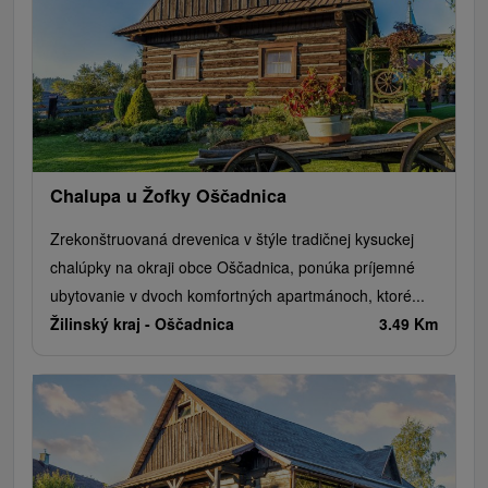
Chalupa u Žofky Oščadnica
Zrekonštruovaná drevenica v štýle tradičnej kysuckej
chalúpky na okraji obce Oščadnica, ponúka príjemné
ubytovanie v dvoch komfortných apartmánoch, ktoré...
Žilinský kraj -
Oščadnica
3.49 Km