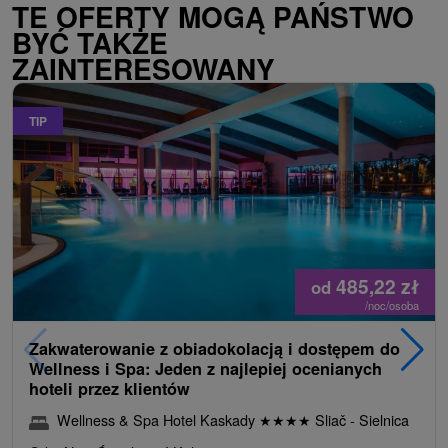
TE OFERTY MOGĄ PAŃSTWO
BYĆ TAKŻE
ZAINTERESOWANY
TIP
485,22
zł
od
/noc/osoba
Zakwaterowanie z obiadokolacją i dostępem do
Wellness i Spa: Jeden z najlepiej ocenianych
hoteli przez klientów
Wellness & Spa Hotel Kaskady
★
★
★
★
Sliač - Sielnica