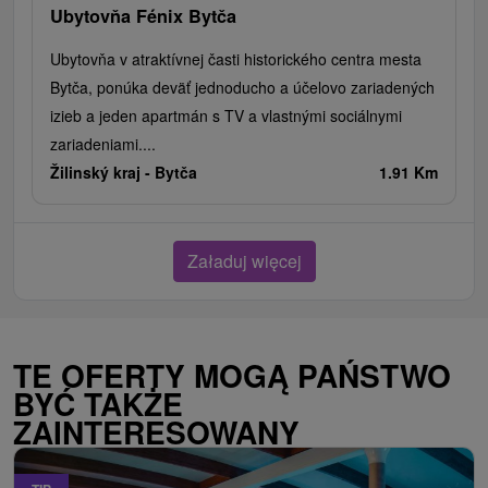
Ubytovňa Fénix Bytča
Ubytovňa v atraktívnej časti historického centra mesta
Bytča, ponúka deväť jednoducho a účelovo zariadených
izieb a jeden apartmán s TV a vlastnými sociálnymi
zariadeniami....
Žilinský kraj -
Bytča
1.91 Km
Załaduj więcej
TE OFERTY MOGĄ PAŃSTWO
BYĆ TAKŻE
ZAINTERESOWANY