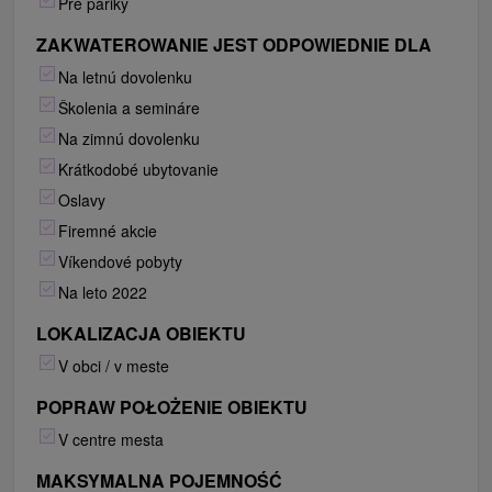
Pre páriky
ZAKWATEROWANIE JEST ODPOWIEDNIE DLA
Na letnú dovolenku
Školenia a semináre
Na zimnú dovolenku
Krátkodobé ubytovanie
Oslavy
Firemné akcie
Víkendové pobyty
Na leto 2022
LOKALIZACJA OBIEKTU
V obci / v meste
POPRAW POŁOŻENIE OBIEKTU
V centre mesta
MAKSYMALNA POJEMNOŚĆ