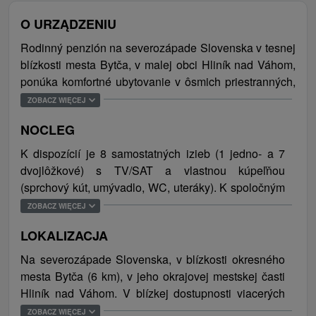
O URZĄDZENIU
Rodinný penzión na severozápade Slovenska v tesnej
blízkosti mesta Bytča, v malej obci Hliník nad Váhom,
ponúka komfortné ubytovanie v ôsmich priestranných,
moderne zariadených izbách s TV/SAT a vlastným
ZOBACZ WIĘCEJ
sociálnym zariadením. V spoločných priestoroch sa
NOCLEG
nachádza reštaurácia s barom, v ktorej je možné
organizovať rôzne rodinné a firemné posedenia a
K dispozícií je 8 samostatných izieb (1 jedno- a 7
oslavy. V letnom období je otvorená aj terasa s
dvojlôžkové) s TV/SAT a vlastnou kúpeľňou
posedením obklopená množstvom kvetov. K dispozícií
(sprchový kút, umývadlo, WC, uteráky). K spoločným
sú ďalej salónik, zimná záhrada, historická vináreň a
priestorom patria ešte 2 samostatné toalety, salónik,
ZOBACZ WIĘCEJ
nechýba ani úschovňa bicyklov a recepcia.
úschovňa na bicykle, recepcia, terasa k reštaurácii a
Samozrejmosťou je bezplatné WiFi pripojenie na
LOKALIZACJA
vináreň. Možnosť zapožičania žehličky. Celková
internet a uzavreté parkovisko (20 parkovacích miest).
ubytovacia kapacita penziónu je 18 osôb (15 lôžok, 3
Na severozápade Slovenska, v blízkosti okresného
Ubytovanie je vhodné pre páriky, cyklistov, motorkárov,
prístelky).
mesta Bytča (6 km), v jeho okrajovej mestskej časti
pre rôzne školenia a semináre, firemné akcie,
Hliník nad Váhom. V blízkej dostupnosti viacerých
víkendové pobyty a tiež pre všetkých, ktorí túžia
zaujímavých miest a atrakcií (Súľovské skaly a
ZOBACZ WIĘCEJ