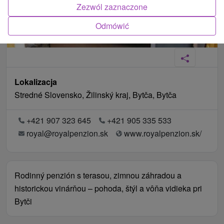
Zezwól zaznaczone
Odmówić
Lokalizacja
Stredné Slovensko, Žilinský kraj, Bytča, Bytča
+421 907 323 645
+421 905 335 533
royal@royalpenzion.sk
www.royalpenzion.sk/
Rodinný penzión s terasou, zimnou záhradou a
historickou vinárňou – pohoda, štýl a vôňa vidieka pri
Bytči