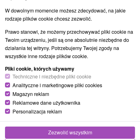
O URZĄDZENIA
SPRZĘT
W dowolnym momencie możesz zdecydować, na jakie
rodzaje plików cookie chcesz zezwolić.
Prawo stanowi, że możemy przechowywać pliki cookie na
Twoim urządzeniu, jeśli są one absolutnie niezbędne do
działania tej witryny. Potrzebujemy Twojej zgody na
wszystkie inne rodzaje plików cookie.
Pliki cookie, których używamy
Techniczne i niezbędne pliki cookie
Analityczne i marketingowe pliki cookies
Magazyn reklam
Reklamowe dane użytkownika
Personalizacja reklam
Zezwolić wszystkim