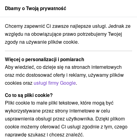
Dbamy o Twoją prywatność
członek grupy
Sorger
Chcemy zapewnić Ci zawsze najlepsze usługi. Jednak ze
y
Stredné Slovensko
Žilinský kraj
Bytča
Penzión ROYAL Bytča
względu na obowiązujące prawo potrzebujemy Twojej
zgody na używanie plików cookie.
Penzión ROYAL Bytča
Bytča
Więcej o personalizacji i pomiarach
Aby wiedzieć, co dzieje się na stronach internetowych
oraz móc dostosować oferty i reklamy, używamy plików
Zarezerwuj przez booking
cookies oraz
usługi firmy Google
.
Co to są pliki cookie?
Pliki cookie to małe pliki tekstowe, które mogą być
REZERWACJA I WYBÓR OFERTY
wykorzystywane przez strony internetowe w celu
Skontaktuj się bezpośrednio z właścicielem.
usprawnienia obsługi przez użytkownika. Dzięki plikom
cookie możemy oferować Ci usługi zgodnie z tym, czego
Przejdź do lokalizacji
naprawdę szukasz i chcesz znaleźć.