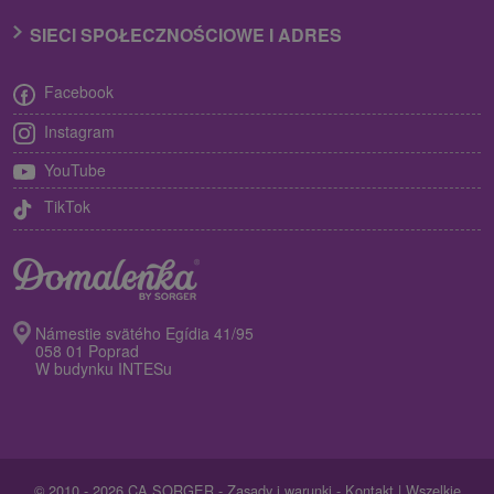
SIECI SPOŁECZNOŚCIOWE I ADRES
Facebook
Instagram
YouTube
TikTok
Námestie svätého Egídia 41/95
058 01 Poprad
W budynku INTESu
© 2010 - 2026 CA SORGER -
Zasady i warunki
-
Kontakt
| Wszelkie