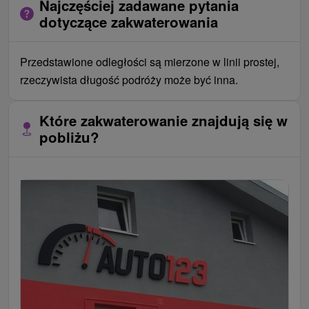
Najczęściej zadawane pytania
dotyczące zakwaterowania
Przedstawione odległości są mierzone w linii prostej,
rzeczywista długość podróży może być inna.
Które zakwaterowanie znajdują się w
pobliżu?