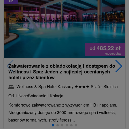
TIP
485,22
zł
od
/noc/osoba
Zakwaterowanie z obiadokolacją i dostępem do
Wellness i Spa: Jeden z najlepiej ocenianych
hoteli przez klientów
Wellness & Spa Hotel Kaskady
★
★
★
★
Sliač - Sielnica
Od 1 Noce
Śniadanie I Kolacja
Komfortowe zakwaterowanie z wyżywieniem HB i napojami.
Nieograniczony dostęp do 3000-metrowego spa i wellness,
basenów termalnych, strefy fitness...