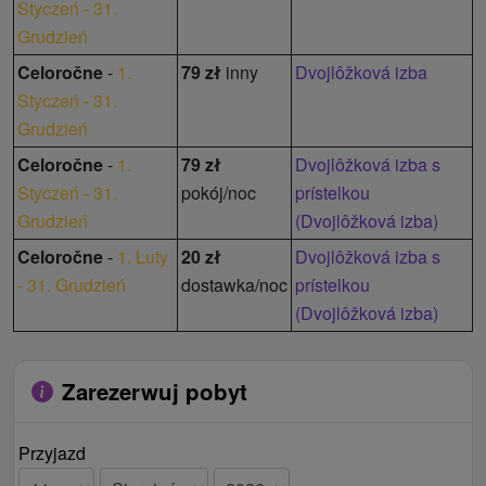
Styczeń - 31.
Grudzień
Celoročne
-
1.
79 zł
inny
Dvojlôžková izba
Styczeń - 31.
Grudzień
Celoročne
-
1.
79 zł
Dvojlôžková izba s
Styczeń - 31.
pokój/noc
prístelkou
Grudzień
(Dvojlôžková izba)
Celoročne
-
1. Luty
20 zł
Dvojlôžková izba s
- 31. Grudzień
dostawka/noc
prístelkou
(Dvojlôžková izba)
Zarezerwuj pobyt
Przyjazd