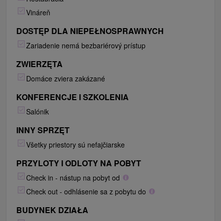
Vináreň
DOSTĘP DLA NIEPEŁNOSPRAWNYCH
Zariadenie nemá bezbariérový prístup
ZWIERZĘTA
Domáce zviera zakázané
KONFERENCJE I SZKOLENIA
Salónik
INNY SPRZĘT
Všetky priestory sú nefajčiarske
PRZYLOTY I ODLOTY NA POBYT
Check in - nástup na pobyt od
Check out - odhlásenie sa z pobytu do
BUDYNEK DZIAŁA