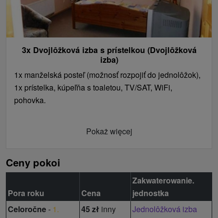
3x Dvojlôžková izba s prístelkou (Dvojlôžková
izba)
1x manželská posteľ (možnosť rozpojiť do jednolôžok),
1x prístelka, kúpeľňa s toaletou, TV/SAT, WiFi,
pohovka.
Pokaż więcej
Ceny pokoi
Zakwaterowanie.
Pora roku
Cena
jednostka
Celoročne
-
1.
45 zł
inny
Jednolôžková izba