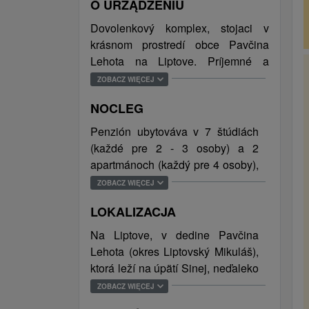
O URZĄDZENIU
Dovolenkový komplex, stojaci v
krásnom prostredí obce Pavčina
Lehota na Liptove. Príjemné a
komfortné ubytovanie je možné
ZOBACZ WIĘCEJ
zarezervovať si v siedmych štúdiách
NOCLEG
a dvoch apartmánoch s vlastnými
spálňami, kúpeľňami a moderne
Penzión ubytováva v 7 štúdiách
zariadenými kuchynskými kútmi.
(každé pre 2 - 3 osoby) a 2
Hostia môžu využívať aj dve
apartmánoch (každý pre 4 osoby),
spoločenské miestnosti a zdieľaný
všetky majú vlastné kuchynskú
ZOBACZ WIĘCEJ
kuchynský kút, obľube sa teší
kúty a kúpeľne (sprchový kút,
priestor s fínskou saunou. Pre deti je
LOKALIZACJA
toaleta, umývadlo, uteráky).
na záhrade postavené ihrisko
Celková kapacita ubytovania je
Na Liptove, v dedine Pavčina
(hojdačka, preliezky, trampolína,
23 osôb (15 + 8).
Lehota (okres Liptovský Mikuláš),
hračky, šmýkačka, pieskovisko),
ktorá leží na úpätí Sinej, neďaleko
dospelí zrelaxujú v bazéne, na
vyústenia Demänovskej doliny.
ZOBACZ WIĘCEJ
terase s grilom, altánkom s
Liptovský Mikuláš sa nachádza 8