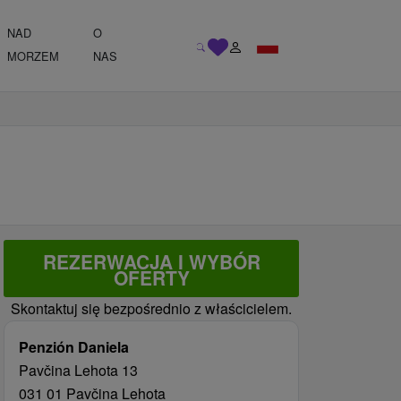
NAD
O
MORZEM
NAS
REZERWACJA I WYBÓR
OFERTY
Skontaktuj się bezpośrednio z właścicielem.
Penzión Daniela
Pavčina Lehota 13
031 01 Pavčina Lehota