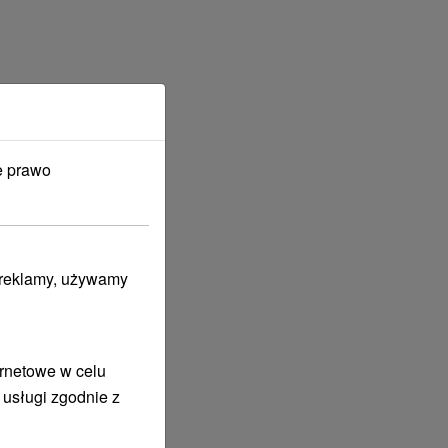
e prawo
i reklamy, używamy
ernetowe w celu
 usługi zgodnie z