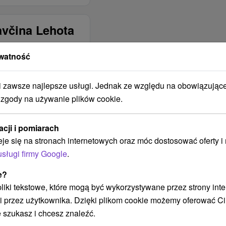
avčina Lehota
watność
ŚĆ
BUDYNEK JEST
OBJĘTY ZASIĘGIEM
SIECI
zawsze najlepsze usługi. Jednak ze względu na obowiązując
KOMÓRKOWEJ
 zgody na używanie plików cookie.
Telekom
Orange
acji i pomiarach
O2
eje się na stronach internetowych oraz móc dostosować oferty 
ZAKWATEROWANIE
usługi firmy Google
.
JEST
ODPOWIEDNIE DLA
e?
Pre turistov
 pliki tekstowe, które mogą być wykorzystywane przez strony int
i przez użytkownika. Dzięki plikom cookie możemy oferować Ci
Pre cyklistov
 szukasz i chcesz znaleźć.
Pre skupiny