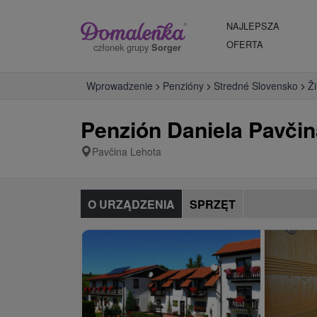
NAJLEPSZA
OFERTA
członek grupy
Sorger
Wprowadzenie
Penzióny
Stredné Slovensko
Ži
Penzión Daniela Pavčin
Pavčina Lehota
O URZĄDZENIA
SPRZĘT