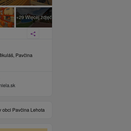
+29 Więcej zdjęć
Mikuláš, Pavčina
5
niela.sk
v obci Pavčina Lehota