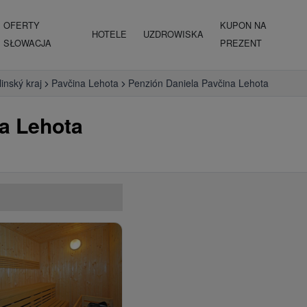
OFERTY
KUPON NA
HOTELE
UZDROWISKA
SŁOWACJA
PREZENT
linský kraj
Pavčina Lehota
Penzión Daniela Pavčina Lehota
a Lehota