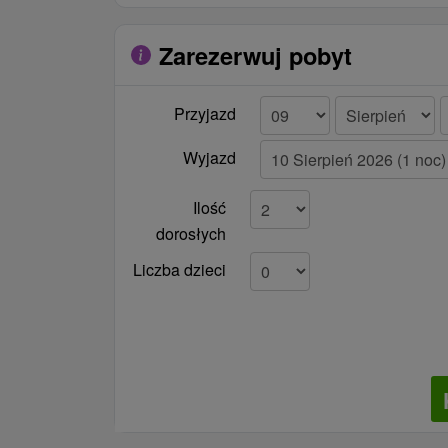
Zarezerwuj pobyt
Przyjazd
Wyjazd
Ilość
dorosłych
Liczba dzieci