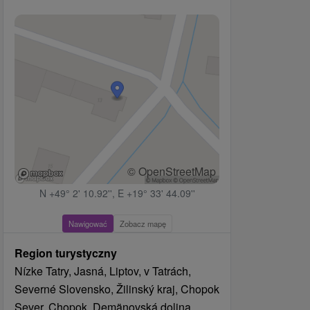
© OpenStreetMap
N +49° 2' 10.92'', E +19° 33' 44.09''
Nawigować
Zobacz mapę
Region turystyczny
Nízke Tatry, Jasná, Liptov, v Tatrách,
Severné Slovensko, Žilinský kraj, Chopok
Sever, Chopok, Demänovská dolina