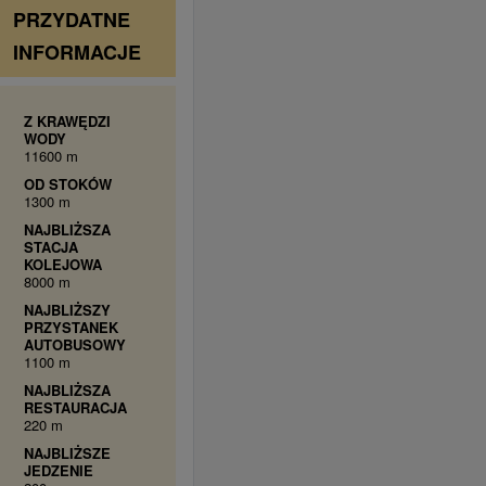
PRZYDATNE
INFORMACJE
Z KRAWĘDZI
WODY
11600 m
OD STOKÓW
1300 m
NAJBLIŻSZA
STACJA
KOLEJOWA
8000 m
NAJBLIŻSZY
PRZYSTANEK
AUTOBUSOWY
1100 m
NAJBLIŻSZA
RESTAURACJA
220 m
NAJBLIŻSZE
JEDZENIE