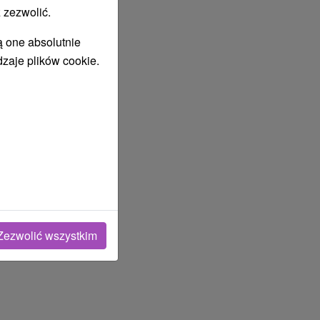
 zezwolić.
ą one absolutnie
dzaje plików cookie.
Zezwolić wszystkim