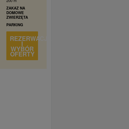
200 m
ZAKAZ NA
DOMOWE
ZWIERZĘTA
PARKING
REZERWACJA
I
WYBÓR
OFERTY