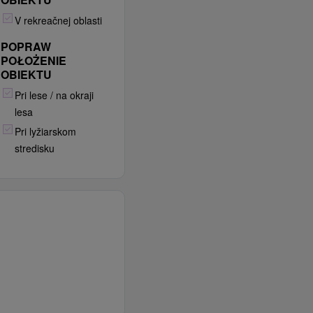
V rekreačnej oblasti
POPRAW
POŁOŻENIE
OBIEKTU
Pri lese / na okraji
lesa
Pri lyžiarskom
stredisku