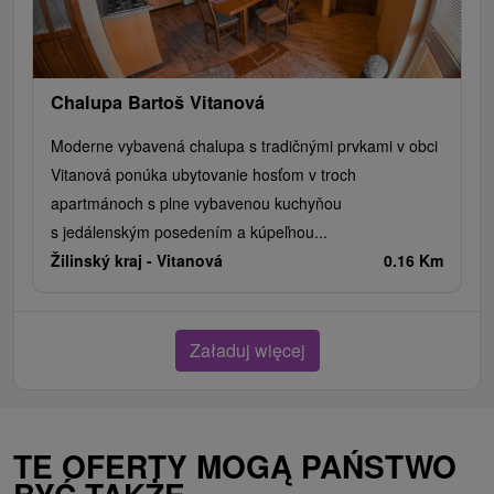
Chalupa Bartoš Vitanová
Moderne vybavená chalupa s tradičnými prvkami v obci
Vitanová ponúka ubytovanie hosťom v troch
apartmánoch s plne vybavenou kuchyňou
s jedálenským posedením a kúpeľnou...
Žilinský kraj -
Vitanová
0.16 Km
Załaduj więcej
TE OFERTY MOGĄ PAŃSTWO