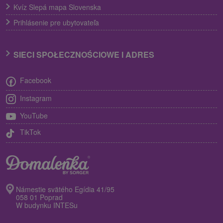
Kvíz Slepá mapa Slovenska
Prihlásenie pre ubytovateľa
SIECI SPOŁECZNOŚCIOWE I ADRES
Facebook
Instagram
YouTube
TikTok
Námestie svätého Egídia 41/95
058 01 Poprad
W budynku INTESu