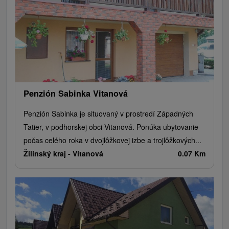
Penzión Sabinka Vitanová
Penzión Sabinka je situovaný v prostredí Západných
Tatier, v podhorskej obci Vitanová. Ponúka ubytovanie
počas celého roka v dvojlôžkovej izbe a trojlôžkových...
Žilinský kraj -
Vitanová
0.07 Km