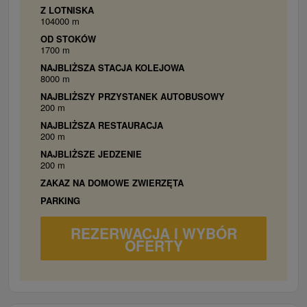
1 x manželská posteľ, 2 x samostatné lôžko,
Z LOTNISKA
104000 m
spálňa č. 2 : 1 x manželská posteľ, 1 x
OD STOKÓW
samostatné lôžko, chladnička, TV, kúpeľňa,
1700 m
balkón, WiFi.
NAJBLIŻSZA STACJA KOLEJOWA
8000 m
NAJBLIŻSZY PRZYSTANEK AUTOBUSOWY
200 m
NAJBLIŻSZA RESTAURACJA
200 m
NAJBLIŻSZE JEDZENIE
200 m
ZAKAZ NA DOMOWE ZWIERZĘTA
PARKING
REZERWACJA I WYBÓR
OFERTY