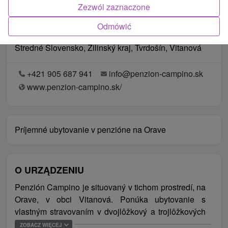
Zezwól zaznaczone
Odmówić
Lokalizacja
Stredné Slovensko, Žilinský kraj, Tvrdošín, Vitanová
+421 905 687 941
info@penzion-campino.sk
www.penzion-campino.sk/
Príjemné ubytovanie v penzióne na Orave
O URZĄDZENIU
Penzión Campino je situovaný v tichom prostredí, na
Orave, v obci Vitanová. Ponúka ubytovanie s
vlastným stravovaním v dvojlôžkový a trojlôžkových
izbách, niektoré s možnosťou prístelky, a v rodinnej
ZOBACZ WIĘCEJ