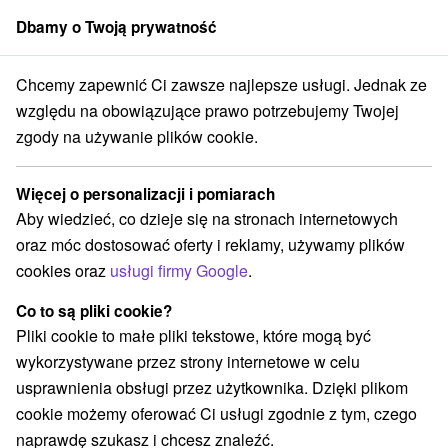
Dbamy o Twoją prywatność
członek grupy
Sorger
Chcemy zapewnić Ci zawsze najlepsze usługi. Jednak ze
dné Slovensko
Žilinský kraj
Vitanová
Penzión Campino Vitanová
względu na obowiązujące prawo potrzebujemy Twojej
zgody na używanie plików cookie.
Penzión Campino Vitanová
Vitanová
Więcej o personalizacji i pomiarach
Aby wiedzieć, co dzieje się na stronach internetowych
oraz móc dostosować oferty i reklamy, używamy plików
REZERWACJA I WYBÓR OFERTY
cookies oraz
usługi firmy Google
.
Skontaktuj się bezpośrednio z właścicielem.
Co to są pliki cookie?
Przejdź do lokalizacji
Pliki cookie to małe pliki tekstowe, które mogą być
wykorzystywane przez strony internetowe w celu
O URZĄDZENIA
SPRZĘT
usprawnienia obsługi przez użytkownika. Dzięki plikom
cookie możemy oferować Ci usługi zgodnie z tym, czego
naprawdę szukasz i chcesz znaleźć.