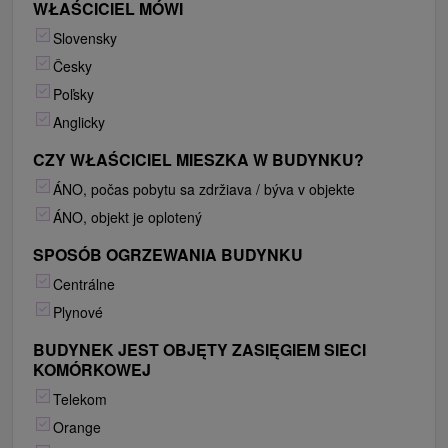
WŁAŚCICIEL MÓWI
Slovensky
Česky
Poľsky
Anglicky
CZY WŁAŚCICIEL MIESZKA W BUDYNKU?
ÁNO, počas pobytu sa zdržiava / býva v objekte
ÁNO, objekt je oplotený
SPOSÓB OGRZEWANIA BUDYNKU
Centrálne
Plynové
BUDYNEK JEST OBJĘTY ZASIĘGIEM SIECI
KOMÓRKOWEJ
Telekom
Orange