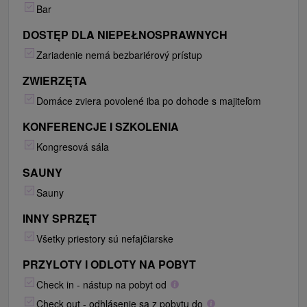
Bar
DOSTĘP DLA NIEPEŁNOSPRAWNYCH
Zariadenie nemá bezbariérový prístup
ZWIERZĘTA
Domáce zviera povolené iba po dohode s majiteľom
KONFERENCJE I SZKOLENIA
Kongresová sála
SAUNY
Sauny
INNY SPRZĘT
Všetky priestory sú nefajčiarske
PRZYLOTY I ODLOTY NA POBYT
Check in - nástup na pobyt od
Check out - odhlásenie sa z pobytu do