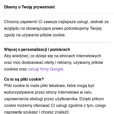
Dbamy o Twoją prywatność
członek grupy
Sorger
Chcemy zapewnić Ci zawsze najlepsze usługi. Jednak ze
nsko
Žilinský kraj
Belá - Dulice
Penzión Babia hora Belá - Dulice
względu na obowiązujące prawo potrzebujemy Twojej
zgody na używanie plików cookie.
Penzión Babia hora Belá - Dulice
Belá - Dulice
Więcej o personalizacji i pomiarach
Aby wiedzieć, co dzieje się na stronach internetowych
oraz móc dostosować oferty i reklamy, używamy plików
REZERWACJA I WYBÓR OFERTY
cookies oraz
usługi firmy Google
.
Skontaktuj się bezpośrednio z właścicielem.
Co to są pliki cookie?
Przejdź do lokalizacji
Pliki cookie to małe pliki tekstowe, które mogą być
wykorzystywane przez strony internetowe w celu
O URZĄDZENIA
SPRZĘT
usprawnienia obsługi przez użytkownika. Dzięki plikom
cookie możemy oferować Ci usługi zgodnie z tym, czego
naprawdę szukasz i chcesz znaleźć.