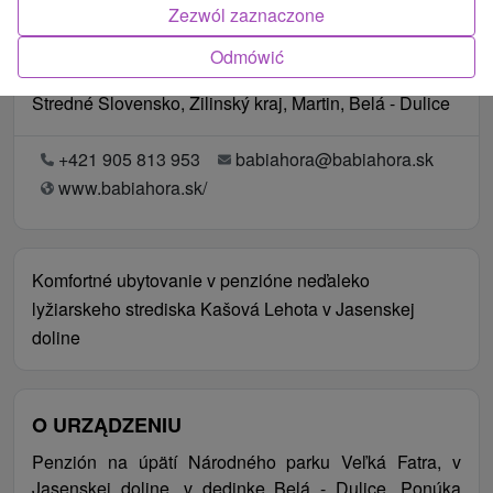
Zezwól zaznaczone
Odmówić
Lokalizacja
Stredné Slovensko, Žilinský kraj, Martin, Belá - Dulice
+421 905 813 953
babiahora@babiahora.sk
www.babiahora.sk/
Komfortné ubytovanie v penzióne neďaleko
lyžiarskeho strediska Kašová Lehota v Jasenskej
doline
O URZĄDZENIU
Penzión na úpätí Národného parku Veľká Fatra, v
Jasenskej doline, v dedinke Belá - Dulice. Ponúka