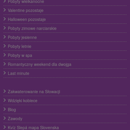
Pobyty wielkanocne
Valentine pozostaje
Halloween pozostaje
Pobyty zimowe narciarskie
Pobyty jesienne
Pobyty letnie
Pobyty w spa
Romantyczny weekend dla dwojga
Last minute
Zakwaterowanie na Słowacji
Wdzięki kobiece
Blog
Zawody
Kvíz Slepá mapa Slovenska