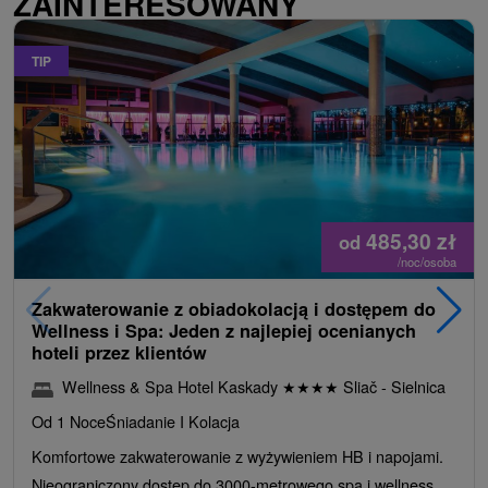
ZAINTERESOWANY
TIP
485,30
zł
od
/noc/osoba
Zakwaterowanie z obiadokolacją i dostępem do
Wellness i Spa: Jeden z najlepiej ocenianych
hoteli przez klientów
Wellness & Spa Hotel Kaskady
★
★
★
★
Sliač - Sielnica
Od 1 Noce
Śniadanie I Kolacja
Komfortowe zakwaterowanie z wyżywieniem HB i napojami.
Nieograniczony dostęp do 3000-metrowego spa i wellness,