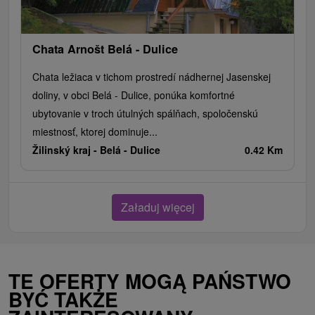
Chata Arnošt Belá - Dulice
Chata ležiaca v tichom prostredí nádhernej Jasenskej
doliny, v obci Belá - Dulice, ponúka komfortné
ubytovanie v troch útulných spálňach, spoločenskú
miestnosť, ktorej dominuje...
Žilinský kraj -
Belá - Dulice
0.42 Km
Załaduj więcej
TE OFERTY MOGĄ PAŃSTWO
BYĆ TAKŻE