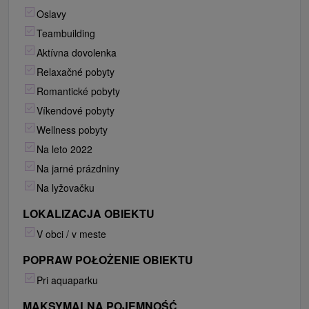
Oslavy
Teambuilding
Aktívna dovolenka
Relaxačné pobyty
Romantické pobyty
Víkendové pobyty
Wellness pobyty
Na leto 2022
Na jarné prázdniny
Na lyžovačku
LOKALIZACJA OBIEKTU
V obci / v meste
POPRAW POŁOŻENIE OBIEKTU
Pri aquaparku
MAKSYMALNA POJEMNOŚĆ