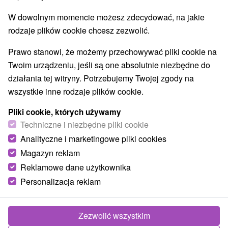
Przejdź do lokalizacji
W dowolnym momencie możesz zdecydować, na jakie
O URZĄDZENIA
SPRZĘT
rodzaje plików cookie chcesz zezwolić.
Prawo stanowi, że możemy przechowywać pliki cookie na
Twoim urządzeniu, jeśli są one absolutnie niezbędne do
działania tej witryny. Potrzebujemy Twojej zgody na
wszystkie inne rodzaje plików cookie.
Pliki cookie, których używamy
Techniczne i niezbędne pliki cookie
Analityczne i marketingowe pliki cookies
Magazyn reklam
Reklamowe dane użytkownika
Personalizacja reklam
Zezwolić wszystkim