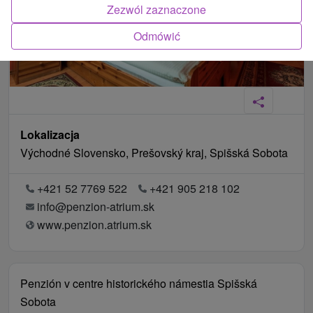
Zezwól zaznaczone
Odmówić
Lokalizacja
Východné Slovensko, Prešovský kraj, Spišská Sobota
+421 52 7769 522
+421 905 218 102
info@penzion-atrium.sk
www.penzion.atrium.sk
Penzión v centre historického námestia Spišská
Sobota