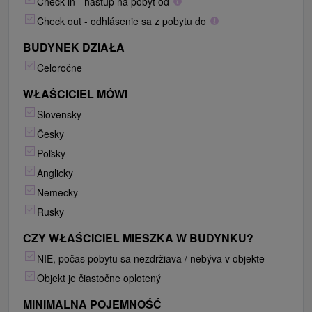
Check in - nástup na pobyt od
Check out - odhlásenie sa z pobytu do
BUDYNEK DZIAŁA
Celoročne
WŁAŚCICIEL MÓWI
Slovensky
Česky
Poľsky
Anglicky
Nemecky
Rusky
CZY WŁAŚCICIEL MIESZKA W BUDYNKU?
NIE, počas pobytu sa nezdržiava / nebýva v objekte
Objekt je čiastočne oplotený
MINIMALNA POJEMNOŚĆ