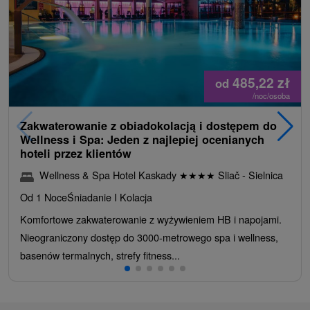
485,22
zł
od
/noc/osoba
Zakwaterowanie z obiadokolacją i dostępem do
Wellness i Spa: Jeden z najlepiej ocenianych
hoteli przez klientów
Wellness & Spa Hotel Kaskady
★
★
★
★
Sliač - Sielnica
Od 1 Noce
Śniadanie I Kolacja
Komfortowe zakwaterowanie z wyżywieniem HB i napojami.
Nieograniczony dostęp do 3000-metrowego spa i wellness,
basenów termalnych, strefy fitness...