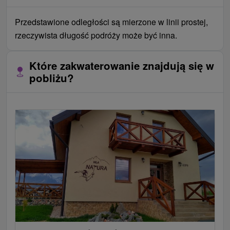
Przedstawione odległości są mierzone w linii prostej,
rzeczywista długość podróży może być inna.
Które zakwaterowanie znajdują się w
pobliżu?