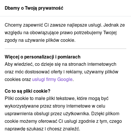
Dbamy o Twoją prywatność
członek grupy
Sorger
Chcemy zapewnić Ci zawsze najlepsze usługi. Jednak ze
 kraj
Spišská Sobota
Penzión Atrium ** Poprad - Spišská Sobota
względu na obowiązujące prawo potrzebujemy Twojej
zgody na używanie plików cookie.
Penzión Atrium
★
★
Poprad -
Spišská Sobota
Więcej o personalizacji i pomiarach
Spišská Sobota
Aby wiedzieć, co dzieje się na stronach internetowych
oraz móc dostosować oferty i reklamy, używamy plików
cookies oraz
usługi firmy Google
.
Zarezerwuj przez booking
Co to są pliki cookie?
Pliki cookie to małe pliki tekstowe, które mogą być
wykorzystywane przez strony internetowe w celu
REZERWACJA I WYBÓR OFERTY
usprawnienia obsługi przez użytkownika. Dzięki plikom
Skontaktuj się bezpośrednio z właścicielem.
cookie możemy oferować Ci usługi zgodnie z tym, czego
naprawdę szukasz i chcesz znaleźć.