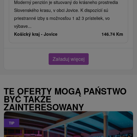
Moderný penzión je situovaný do krásneho prostredia
Slovenského krasu, v obci Jovice. K dispozícií sú
priestranné izby s možnosťou 1 až 3 prísteliek, vo
výbave...
Košický kraj -
Jovice
146.74 Km
Załaduj więcej
TE OFERTY MOGĄ PAŃSTWO
BYĆ TAKŻE
ZAINTERESOWANY
TIP