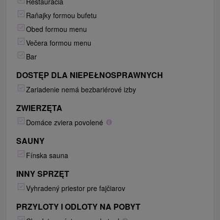
Reštaurácia
Raňajky formou bufetu
Obed formou menu
Večera formou menu
Bar
DOSTĘP DLA NIEPEŁNOSPRAWNYCH
Zariadenie nemá bezbariérové izby
ZWIERZĘTA
Domáce zviera povolené
SAUNY
Fínska sauna
INNY SPRZĘT
Vyhradený priestor pre fajčiarov
PRZYLOTY I ODLOTY NA POBYT