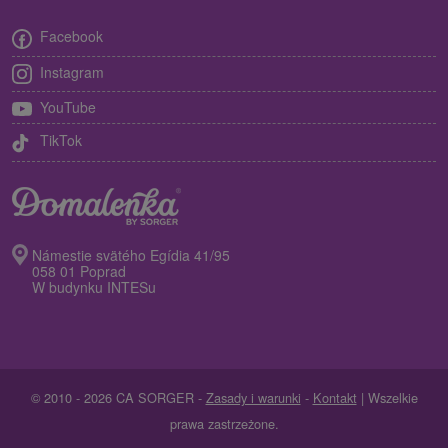
Facebook
Instagram
YouTube
TikTok
Námestie svätého Egídia 41/95
058 01 Poprad
W budynku INTESu
© 2010 - 2026 CA SORGER -
Zasady i warunki
-
Kontakt
| Wszelkie
prawa zastrzeżone.