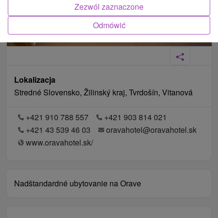
Zezwól zaznaczone
Odmówić
Lokalizacja
Stredné Slovensko, Žilinský kraj, Tvrdošín, Vitanová
+421 910 788 557
+421 903 814 021
+421 43 539 46 03
oravahotel@oravahotel.sk
www.oravahotel.sk/
Nadštandardné ubytovanie na Orave