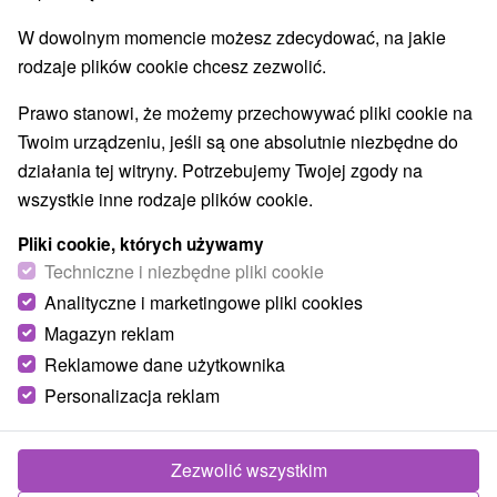
O URZĄDZENIA
SPRZĘT
W dowolnym momencie możesz zdecydować, na jakie
rodzaje plików cookie chcesz zezwolić.
Prawo stanowi, że możemy przechowywać pliki cookie na
Twoim urządzeniu, jeśli są one absolutnie niezbędne do
działania tej witryny. Potrzebujemy Twojej zgody na
wszystkie inne rodzaje plików cookie.
Pliki cookie, których używamy
Techniczne i niezbędne pliki cookie
Analityczne i marketingowe pliki cookies
Magazyn reklam
Reklamowe dane użytkownika
Personalizacja reklam
Zezwolić wszystkim