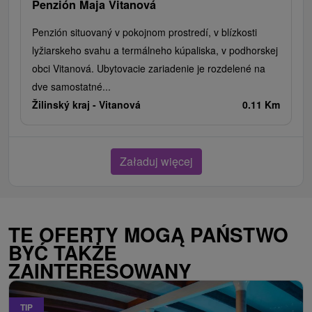
Penzión Maja Vitanová
Penzión situovaný v pokojnom prostredí, v blízkosti
lyžiarskeho svahu a termálneho kúpaliska, v podhorskej
obci Vitanová. Ubytovacie zariadenie je rozdelené na
dve samostatné...
Žilinský kraj -
Vitanová
0.11 Km
Załaduj więcej
TE OFERTY MOGĄ PAŃSTWO
BYĆ TAKŻE
ZAINTERESOWANY
TIP