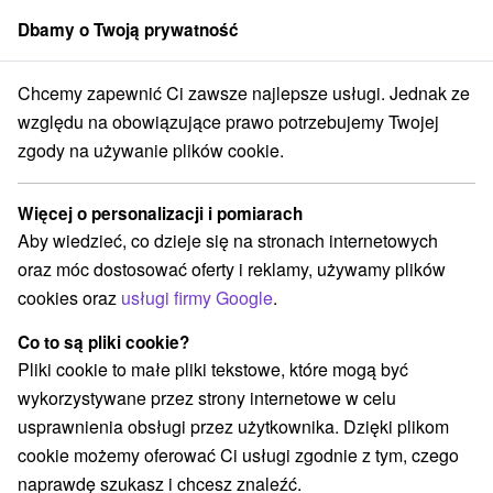
Dbamy o Twoją prywatność
członek grupy
Sorger
Chcemy zapewnić Ci zawsze najlepsze usługi. Jednak ze
Stredné Slovensko
Žilinský kraj
Vitanová
Orava Hotel Vitanová
względu na obowiązujące prawo potrzebujemy Twojej
zgody na używanie plików cookie.
Orava Hotel Vitanová
Vitanová
Więcej o personalizacji i pomiarach
Aby wiedzieć, co dzieje się na stronach internetowych
oraz móc dostosować oferty i reklamy, używamy plików
Zarezerwuj przez booking
cookies oraz
usługi firmy Google
.
Co to są pliki cookie?
Pliki cookie to małe pliki tekstowe, które mogą być
REZERWACJA I WYBÓR OFERTY
wykorzystywane przez strony internetowe w celu
Skontaktuj się bezpośrednio z właścicielem.
usprawnienia obsługi przez użytkownika. Dzięki plikom
cookie możemy oferować Ci usługi zgodnie z tym, czego
Przejdź do lokalizacji
naprawdę szukasz i chcesz znaleźć.