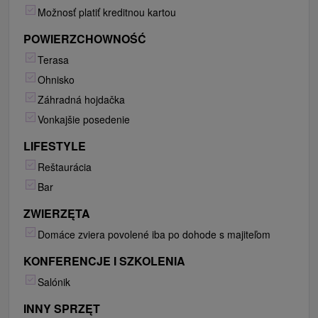
Možnosť platiť kreditnou kartou
POWIERZCHOWNOŚĆ
Terasa
Ohnisko
Záhradná hojdačka
Vonkajšie posedenie
LIFESTYLE
Reštaurácia
Bar
ZWIERZĘTA
Domáce zviera povolené iba po dohode s majiteľom
KONFERENCJE I SZKOLENIA
Salónik
INNY SPRZĘT