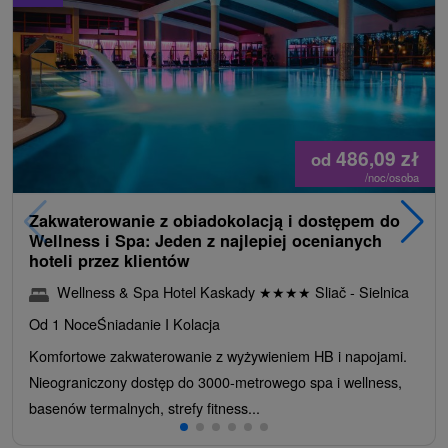
486,09
zł
od
/noc/osoba
Zakwaterowanie z obiadokolacją i dostępem do
Wellness i Spa: Jeden z najlepiej ocenianych
hoteli przez klientów
Wellness & Spa Hotel Kaskady
★
★
★
★
Sliač - Sielnica
Od 1 Noce
Śniadanie I Kolacja
Komfortowe zakwaterowanie z wyżywieniem HB i napojami.
Nieograniczony dostęp do 3000-metrowego spa i wellness,
basenów termalnych, strefy fitness...