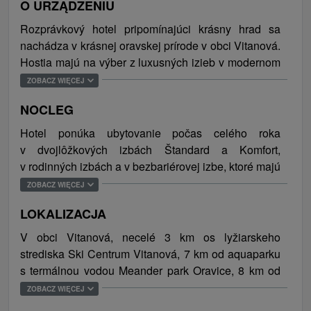
O URZĄDZENIU
Rozprávkový hotel pripomínajúci krásny hrad sa
nachádza v krásnej oravskej prírode v obci Vitanová.
Hostia majú na výber z luxusných izieb v modernom
a drevenom štýle. Všetky izby sú vybavené
ZOBACZ WIĘCEJ
komfortnými posteľami, kúpeľňou s toaletou,
NOCLEG
televízorom s káblovým pripojením, telefónom
a balkónom. Súčasťou hotela je reštaurácia
Hotel ponúka ubytovanie počas celého roka
s bohatou ponukou regionálnej a medzinárodnej
v dvojlôžkových izbách Štandard a Komfort,
kuchyne, kde si ubytovaní hostia môžu zabezpečiť
v rodinných izbách a v bezbariérovej izbe, ktoré majú
stravovanie počas pobytu. Zabaviť sa je možné pri
identické vybavenie. Každá izba má vlastné sociálne
ZOBACZ WIĘCEJ
hre biliardu alebo si oddýchnuť na terase. Upravená
zariadenie so sprchovacím kútom, toaletou,
exteriér ponúka posedenie v altánku s možnosťou
LOKALIZACJA
umývadlom a toaletou. Celková kapacita ubytovania
grilovania alebo opekania. Počas pobytu je
je 82 lôžok (62 x pevných lôžok, 20 x prísteliek).
V obci Vitanová, necelé 3 km os lyžiarskeho
k dispozícií služba recepcie. Na úschovu lyží
strediska Ski Centrum Vitanová, 7 km od aquaparku
a športových potrieb poslúži samostatná miestnosť.
s termálnou vodou Meander park Oravice, 8 km od
Deti sa zabavia s hračkami v detskom kútiku, na
mesta Trstená s nákupnými možnosťami a 23 km od
ZOBACZ WIĘCEJ
vonkajšom detskom ihrisku s preliezkami,
poľského mestečka Zakopane.