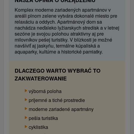
Komplex moderne zariadených apartmánov v
areáli plnom zelene vytvára dokonalé miesto pre
relaxáciu a oddych. Apartmánový dom sa
nachádza neďaleko lyžiarskych stredísk a v letnej
sezóne je svojou polohou atraktívny aj pre
milovníkov pešej turistiky. V blízkosti je možné
navšíviť aj jaskyňu, termálne kúpaliská a
aquaparky, kultúrne a historické pamiatky.
DLACZEGO WARTO WYBRAĆ TO
ZAKWATEROWANIE
výborná poloha
príjemné a tiché prostredie
moderne zariadené apartmány
pešia turistika
cyklistika