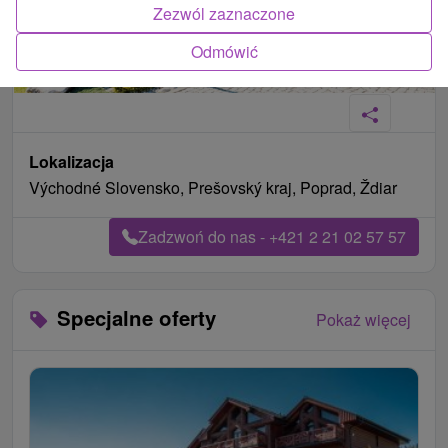
Zezwól zaznaczone
Odmówić
Lokalizacja
Východné Slovensko, Prešovský kraj, Poprad, Ždiar
Zadzwoń do nas - +421 2 21 02 57 57
Specjalne oferty
Pokaż więcej