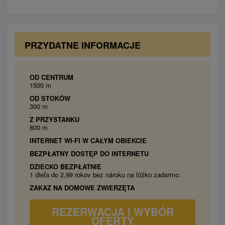
Vrbov a poľské termálne aquaparky Termia Bania
70 - 114 m².
Bialka a Terma Bukovina.
DVOJSPÁLŇOVÝ APARTMÁN
Apartmány s dvomi samostatnými spálňami a
spoločnou obývacou časťou na prízemí s
PRZYDATNE INFORMACJE
rozlohou 83 m² (vhodný pre 4 dospelé osoby) a
na poschodí s balkónom a rozlohou 114 m²
(vhodný pre 4 dospelé osoby a 2 deti). Bez
OD CENTRUM
1500 m
výťahu.
OD STOKÓW
300 m
Z PRZYSTANKU
800 m
INTERNET WI-FI W CAŁYM OBIEKCIE
BEZPŁATNY DOSTĘP DO INTERNETU
DZIECKO BEZPŁATNIE
1 dieťa do 2,99 rokov bez nároku na lôžko zadarmo.
ZAKAZ NA DOMOWE ZWIERZĘTA
REZERWACJA I WYBÓR
OFERTY