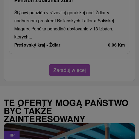
Penzión Ždiaranka Ždiar
Štýlový penzión v rázovitej goralskej obci Ždiar v
nádhernom prostredí Belianskych Tatier a Spišskej
Magury. Ponúka pohodlné ubytovanie v 13 izbách,
ktorých...
Prešovský kraj -
Ždiar
0.06 Km
Załaduj więcej
TE OFERTY MOGĄ PAŃSTWO
BYĆ TAKŻE
ZAINTERESOWANY
TIP