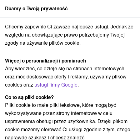
Dbamy o Twoją prywatność
członek grupy
Sorger
Chcemy zapewnić Ci zawsze najlepsze usługi. Jednak ze
ký kraj
Ždiar
Moutain Resort Apartamenty w ośrodkach górskich
względu na obowiązujące prawo potrzebujemy Twojej
zgody na używanie plików cookie.
Moutain Resort Apartamenty w
ośrodkach górskich
Więcej o personalizacji i pomiarach
Ždiar
Aby wiedzieć, co dzieje się na stronach internetowych
oraz móc dostosować oferty i reklamy, używamy plików
cookies oraz
usługi firmy Google
.
Rezerwacja i wybór oferty
Co to są pliki cookie?
Pliki cookie to małe pliki tekstowe, które mogą być
Przejdź do lokalizacji
wykorzystywane przez strony internetowe w celu
usprawnienia obsługi przez użytkownika. Dzięki plikom
O URZĄDZENIA
SPECJALNE OFERTY
SPRZĘT
cookie możemy oferować Ci usługi zgodnie z tym, czego
naprawdę szukasz i chcesz znaleźć.
OPINIE