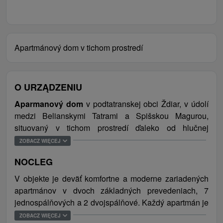
Apartmánový dom v tichom prostredí
O URZĄDZENIU
Aparmanový dom
v podtatranskej obci Ždiar, v údolí
medzi Belianskymi Tatrami a Spišskou Magurou,
situovaný v tichom prostredí ďaleko od hlučnej
komunikácie. Komplex moderne zariadených
ZOBACZ WIĘCEJ
apartmánov sa nachádza v areáli plnom zelene, ktorá
NOCLEG
vytvára dokonalé miesto pre relaxáciu a oddych.
Apartmány zabezpečujú vhodné privátne ubytovanie s
V objekte je deväť komfortne a moderne zariadených
možnosťou výberu sprievodných ubytovacích služieb
apartmánov v dvoch základných prevedeniach, 7
ako recepcia, stravovanie, upratovanie izieb. Hosťom
jednospálňových a 2 dvojspálňové. Každý apartmán je
sú k dispozícii aj služby (jacuzzi, detský kútik)
vybavený kompletne zariadenou kuchyňou (varná
ZOBACZ WIĘCEJ