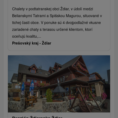
Chalety v podtatranskej obci Ždiar, v údolí medzi
Belianskymi Tatrami a Spišskou Magurou, situované v
tichej časti obce. V ponuke sú 4 dvojpodlažné vkusne
zariadené chaty s terasou určené klientom, ktorí
oceňujú kvalitu,...
Prešovský kraj -
Ždiar