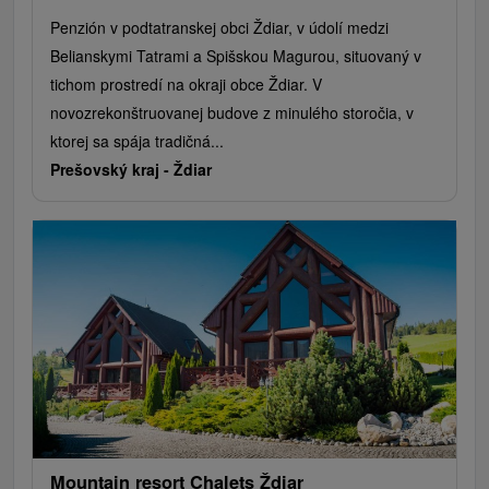
Penzión v podtatranskej obci Ždiar, v údolí medzi
Belianskymi Tatrami a Spišskou Magurou, situovaný v
tichom prostredí na okraji obce Ždiar. V
novozrekonštruovanej budove z minulého storočia, v
ktorej sa spája tradičná...
Prešovský kraj -
Ždiar
Mountain resort Chalets Ždiar