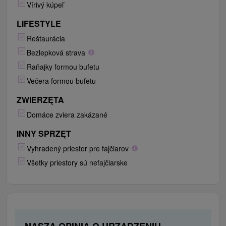
Vírivý kúpeľ
LIFESTYLE
Reštaurácia
Bezlepková strava
Raňajky formou bufetu
Večera formou bufetu
ZWIERZĘTA
Domáce zviera zakázané
INNY SPRZĘT
Vyhradený priestor pre fajčiarov
Všetky priestory sú nefajčiarske
NASZA OPINIA O URZĄDZENIU