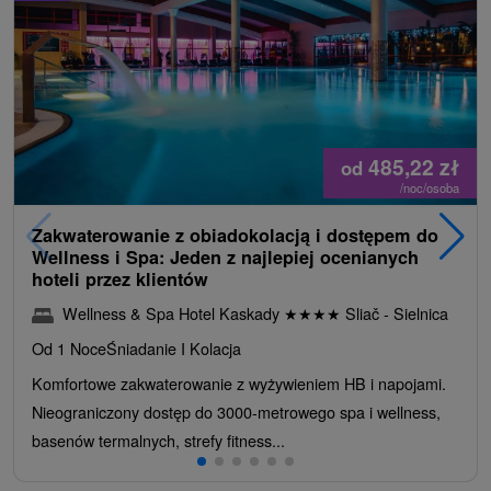
485,22
zł
od
/noc/osoba
Zakwaterowanie z obiadokolacją i dostępem do
Wellness i Spa: Jeden z najlepiej ocenianych
hoteli przez klientów
Wellness & Spa Hotel Kaskady
★
★
★
★
Sliač - Sielnica
Od 1 Noce
Śniadanie I Kolacja
Komfortowe zakwaterowanie z wyżywieniem HB i napojami.
Nieograniczony dostęp do 3000-metrowego spa i wellness,
basenów termalnych, strefy fitness...