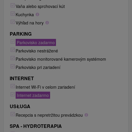
Vaňa alebo sprchovací kút
Kuchynka
Výhľad na hory
PARKING
Parkovisko zadarmo
Parkovisko nestrážené
Parkovisko monitorované kamerovým systémom
Parkovisko pri zariadení
INTERNET
Internet Wi-Fi v celom zariadení
Internet zadarmo
USŁUGA
Recepcia s nepretržitou prevádzkou
SPA - HYDROTERAPIA