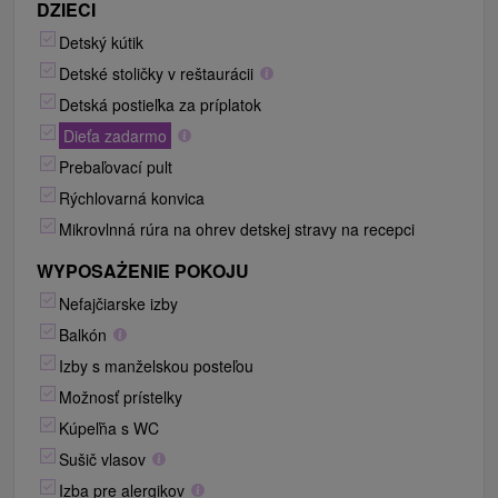
DZIECI
Detský kútik
Detské stoličky v reštaurácii
Detská postieľka za príplatok
Dieťa zadarmo
Prebaľovací pult
Rýchlovarná konvica
Mikrovlnná rúra na ohrev detskej stravy na recepci
WYPOSAŻENIE POKOJU
Nefajčiarske izby
Balkón
Izby s manželskou posteľou
Možnosť prístelky
Kúpeľňa s WC
Sušič vlasov
Izba pre alergikov