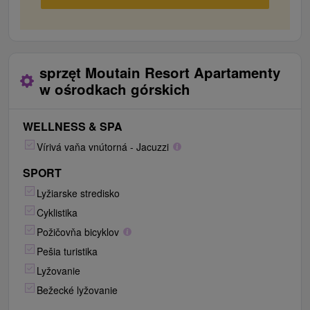
sprzęt Moutain Resort Apartamenty
w ośrodkach górskich
WELLNESS & SPA
Vírivá vaňa vnútorná - Jacuzzi
SPORT
Lyžiarske stredisko
Cyklistika
Požičovňa bicyklov
Pešia turistika
Lyžovanie
Bežecké lyžovanie