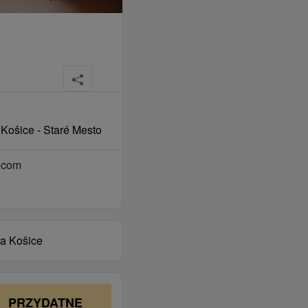
 Košice - Staré Mesto
.com
ta Košice
PRZYDATNE