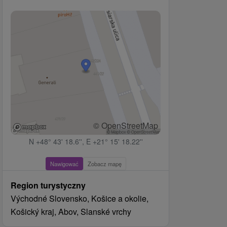
© OpenStreetMap
N +48° 43' 18.6'', E +21° 15' 18.22''
Nawigować
Zobacz mapę
Region turystyczny
Východné Slovensko, Košice a okolie,
Košický kraj, Abov, Slanské vrchy