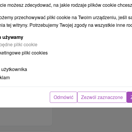
 możesz zdecydować, na jakie rodzaje plików cookie chcesz
V obci / v meste
POPRAW
ożemy przechowywać pliki cookie na Twoim urządzeniu, jeśli s
POŁOŻENIE
ia tej witryny. Potrzebujemy Twojej zgody na wszystkie inne ro
OBIEKTU
V centre mesta
ych używamy
będne pliki cookie
MAKSYMALNA
ketingowe pliki cookies
POJEMNOŚĆ
M
Počet osôb
 użytkownika
eklam
Odmówić
Zezwól zaznaczone