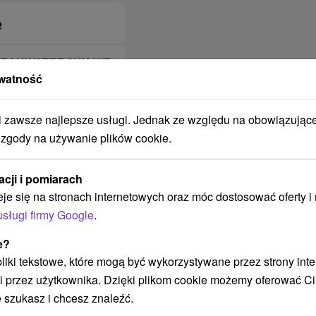
e
ZAKWATEROWANIE
JEST
watność
ODPOWIEDNIE DLA
Pre turistov
zawsze najlepsze usługi. Jednak ze względu na obowiązując
Pre dvoch
 zgody na używanie plików cookie.
ZAKWATEROWANIE
JEST
acji i pomiarach
ODPOWIEDNIE DLA
eje się na stronach internetowych oraz móc dostosować oferty 
Na letnú dovolenku
usługi firmy Google
.
Na zimnú dovolenku
e?
Aktívna dovolenka
 pliki tekstowe, które mogą być wykorzystywane przez strony int
Na leto 2022
i przez użytkownika. Dzięki plikom cookie możemy oferować Ci
LOKALIZACJA
 szukasz i chcesz znaleźć.
OBIEKTU