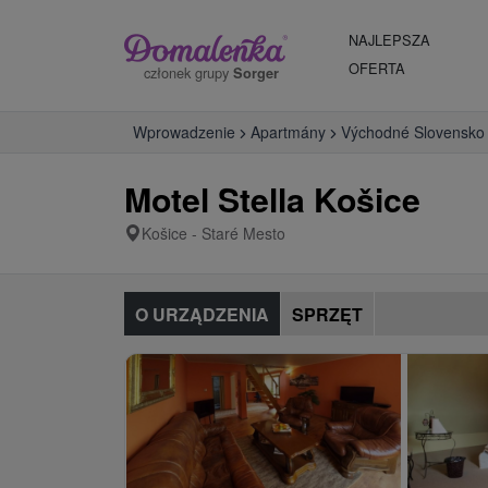
NAJLEPSZA
OFERTA
członek grupy
Sorger
Wprowadzenie
Apartmány
Východné Slovensko
Motel Stella Košice
Košice - Staré Mesto
O URZĄDZENIA
SPRZĘT