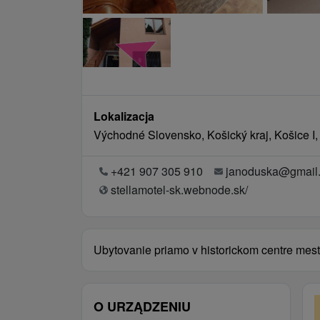
Lokalizacja
Východné Slovensko, Košický kraj, Košice I,
+421 907 305 910
janoduska@gmail
stellamotel-sk.webnode.sk/
Ubytovanie priamo v historickom centre mes
O URZĄDZENIU