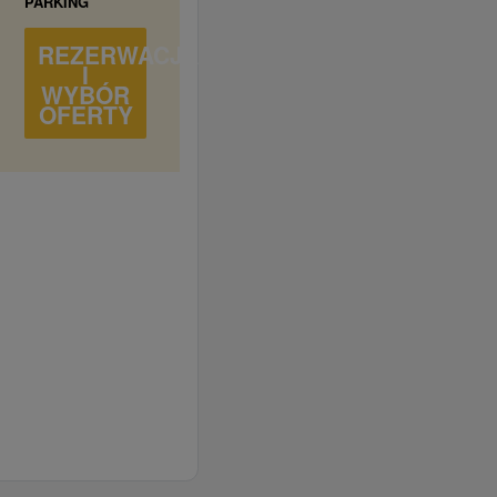
PARKING
REZERWACJA
I
WYBÓR
OFERTY