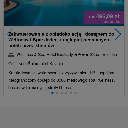
486,09
zł
od
/noc/osoba
Zakwaterowanie z obiadokolacją i dostępem do
Wellness i Spa: Jeden z najlepiej ocenianych
hoteli przez klientów
Wellness & Spa Hotel Kaskady
★
★
★
★
Sliač - Sielnica
Od 1 Noce
Śniadanie I Kolacja
Komfortowe zakwaterowanie z wyżywieniem HB i napojami.
Nieograniczony dostęp do 3000-metrowego spa i wellness,
basenów termalnych, strefy fitness...