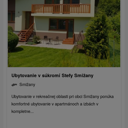
Ubytovanie v súkromí Stefy Smižany
Smižany
Ubytovanie v rekreačnej oblasti pri obci Smižany ponúka
komfortné ubytovanie v apartmánoch a izbách v
kompletne...