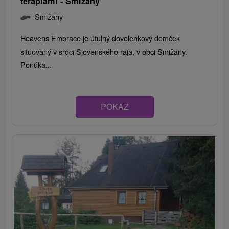
terapiami - Smižany
Smižany
Heavens Embrace je útulný dovolenkový domček
situovaný v srdci Slovenského raja, v obci Smižany.
Ponúka...
POKAZ