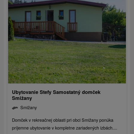
Ubytovanie Stefy Samostatný domček
Smižany
Smižany
Domček v rekreačnej oblasti pri obci Smižany ponúka
príjemne ubytovanie v kompletne zariadených izbách....