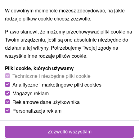
NAJTAŃSZE
NAJDROŻSZE
NA PO
WSZYSTKO
W dowolnym momencie możesz zdecydować, na jakie
rodzaje plików cookie chcesz zezwolić.
Prawo stanowi, że możemy przechowywać pliki cookie na
Twoim urządzeniu, jeśli są one absolutnie niezbędne do
działania tej witryny. Potrzebujemy Twojej zgody na
wszystkie inne rodzaje plików cookie.
Pliki cookie, których używamy
Techniczne i niezbędne pliki cookie
Analityczne i marketingowe pliki cookies
Magazyn reklam
Reklamowe dane użytkownika
197,54
zł
od
Personalizacja reklam
/noc/osoba
Hotel Čingov
★
★
★
Słowacki Raj
Zezwolić wszystkim
Smižany