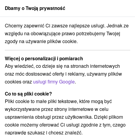
Dbamy o Twoją prywatność
członek grupy
Sorger
Chcemy zapewnić Ci zawsze najlepsze usługi. Jednak ze
ýchodnom Slovensku
Východné Slovensko
Košický kraj
Smižany
względu na obowiązujące prawo potrzebujemy Twojej
zgody na używanie plików cookie.
Hotely na Východnom Slovensku
Smižany
Więcej o personalizacji i pomiarach
Aby wiedzieć, co dzieje się na stronach internetowych
Kategorie
oraz móc dostosować oferty i reklamy, używamy plików
cookies oraz
usługi firmy Google
.
Wszystkie kategorie
Hotele na Slovacji
(1)
Apartmány
Chaty na prenájom
Drevenice
(3)
(19)
(3)
Co to są pliki cookie?
Penzióny
Priváty
(8)
(2)
Pliki cookie to małe pliki tekstowe, które mogą być
wykorzystywane przez strony internetowe w celu
usprawnienia obsługi przez użytkownika. Dzięki plikom
Wybierz lokalizację lub datę
cookie możemy oferować Ci usługi zgodnie z tym, czego
naprawdę szukasz i chcesz znaleźć.