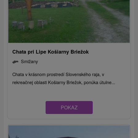
Chata pri Lipe Košiarny Briežok
Smižany
Chata v krásnom prostredí Slovenského raja, v
rekreačnej oblasti Košiarny Briežok, ponúka útulne...
POKAZ