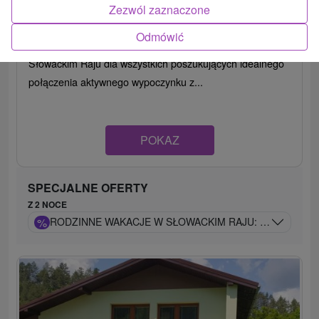
Zezwól zaznaczone
8,8
(99 recenzji)
Odmówić
Wellness Hotel Čingov *** to idealne miejsce na pobyt w
Słowackim Raju dla wszystkich poszukujących idealnego
połączenia aktywnego wypoczynku z...
POKAZ
SPECJALNE OFERTY
Z 2 NOCE
%
RODZINNE WAKACJE W SŁOWACKIM RAJU: DZIECI BEZP