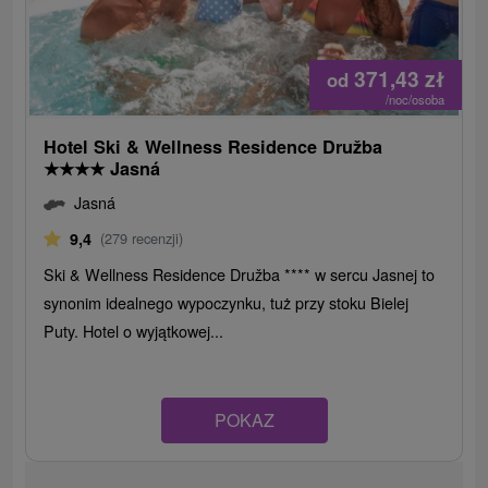
371,43
zł
od
/noc/osoba
Hotel Ski & Wellness Residence Družba
★
★
★
★
Jasná
Jasná
9,4
(279 recenzji)
Ski & Wellness Residence Družba **** w sercu Jasnej to
synonim idealnego wypoczynku, tuż przy stoku Bielej
Puty. Hotel o wyjątkowej...
POKAZ