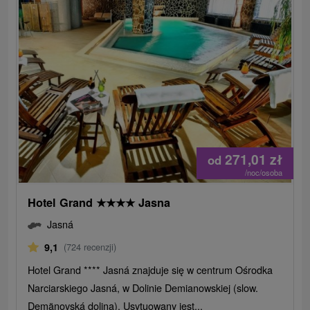
271,01
zł
od
/noc/osoba
Hotel Grand
★
★
★
★
Jasna
Jasná
9,1
(724 recenzji)
Hotel Grand **** Jasná znajduje się w centrum Ośrodka
Narciarskiego Jasná, w Dolinie Demianowskiej (slow.
Demänovská dolina). Usytuowany jest...