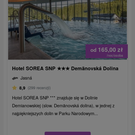
165,00
zł
od
/noc/osoba
Hotel SOREA SNP
★
★
★
Demänovská Dolina
Jasná
8,9
(299 recenzji)
Hotel SOREA SNP *** znajduje się w Dolinie
Demianowskiej (slow. Demänovská dolina), w jednej z
najpiękniejszych dolin w Parku Narodowym...