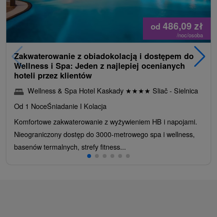
486,09
zł
od
/noc/osoba
Zakwaterowanie z obiadokolacją i dostępem do
Wellness i Spa: Jeden z najlepiej ocenianych
hoteli przez klientów
Wellness & Spa Hotel Kaskady
★
★
★
★
Sliač - Sielnica
Od 1 Noce
Śniadanie I Kolacja
Komfortowe zakwaterowanie z wyżywieniem HB i napojami.
Nieograniczony dostęp do 3000-metrowego spa i wellness,
basenów termalnych, strefy fitness...