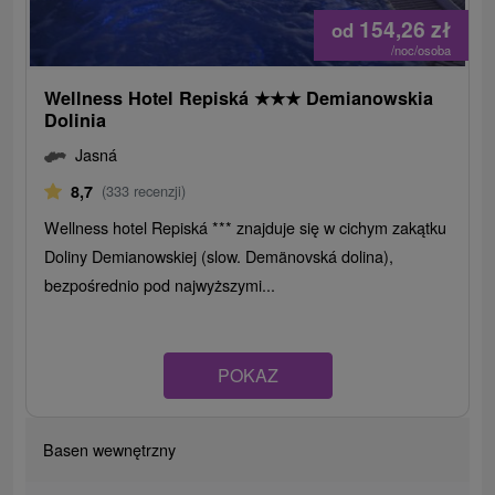
154,26
zł
od
/noc/osoba
Wellness Hotel Repiská
★
★
★
Demianowskia
Dolinia
Jasná
8,7
(333 recenzji)
Wellness hotel Repiská *** znajduje się w cichym zakątku
Doliny Demianowskiej (slow. Demänovská dolina),
bezpośrednio pod najwyższymi...
POKAZ
Basen wewnętrzny