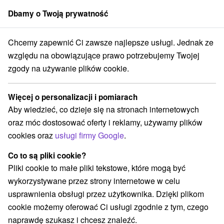
Dbamy o Twoją prywatność
członek grupy
Sorger
Chcemy zapewnić Ci zawsze najlepsze usługi. Jednak ze
vacji
Hotele z basenem
Stredné Slovensko
Žilinský kraj
Jasná
względu na obowiązujące prawo potrzebujemy Twojej
zgody na używanie plików cookie.
Hotele z basenem Jasná
Więcej o personalizacji i pomiarach
Kategorie
Aby wiedzieć, co dzieje się na stronach internetowych
oraz móc dostosować oferty i reklamy, używamy plików
Wszystkie kategorie
Hotele na Slovacji
(12)
cookies oraz
usługi firmy Google
.
Hotele z basenem
Wellness hotele na Słowacji
(5)
(10)
Zarejestruj się za rodziny z dziećmi
(6)
Co to są pliki cookie?
Pliki cookie to małe pliki tekstowe, które mogą być
wykorzystywane przez strony internetowe w celu
Wybierz lokalizację lub datę
usprawnienia obsługi przez użytkownika. Dzięki plikom
cookie możemy oferować Ci usługi zgodnie z tym, czego
NAJTAŃSZE
NAJDROŻSZE
NA PO
WSZYSTKO
naprawdę szukasz i chcesz znaleźć.