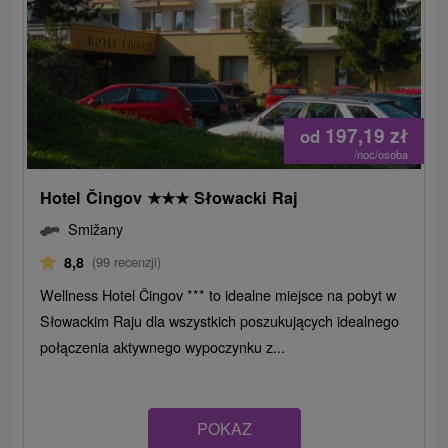
197,19
zł
od
/noc/osoba
Hotel Čingov
★
★
★
Słowacki Raj
Smižany
8,8
(99 recenzji)
Wellness Hotel Čingov *** to idealne miejsce na pobyt w
Słowackim Raju dla wszystkich poszukujących idealnego
połączenia aktywnego wypoczynku z...
POKAZ