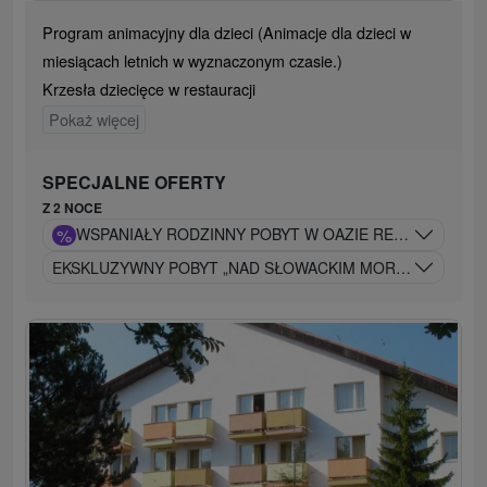
Program animacyjny dla dzieci (Animacje dla dzieci w
miesiącach letnich w wyznaczonym czasie.)
Krzesła dziecięce w restauracji
Pokaż więcej
SPECJALNE OFERTY
Z 2 NOCE
%
WSPANIAŁY RODZINNY POBYT W OAZIE RELAKSU W ZEM
EKSKLUZYWNY POBYT „NAD SŁOWACKIM MORZEM” Z WY