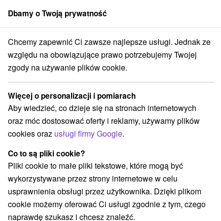
Dbamy o Twoją prywatność
członek grupy
Sorger
Chcemy zapewnić Ci zawsze najlepsze usługi. Jednak ze
otele na Slovacji
Zarejestruj się za rodziny z dziećmi
Košický kraj
względu na obowiązujące prawo potrzebujemy Twojej
zgody na używanie plików cookie.
Najlepsze opinie zarejestruj się za
rodziny z dziećmi Košický kraj
Więcej o personalizacji i pomiarach
Aby wiedzieć, co dzieje się na stronach internetowych
Kategorie
oraz móc dostosować oferty i reklamy, używamy plików
cookies oraz
usługi firmy Google
.
Wszystkie kategorie
Hotele na Slovacji
(14)
Hotele z basenem
Wellness hotele na Słowacji
(3)
(3)
Co to są pliki cookie?
Zarejestruj się za rodziny z dziećmi
(2)
Pliki cookie to małe pliki tekstowe, które mogą być
Zarejestruj się w basenie termalnym
(1)
wykorzystywane przez strony internetowe w celu
usprawnienia obsługi przez użytkownika. Dzięki plikom
cookie możemy oferować Ci usługi zgodnie z tym, czego
Wybierz lokalizację lub datę
naprawdę szukasz i chcesz znaleźć.