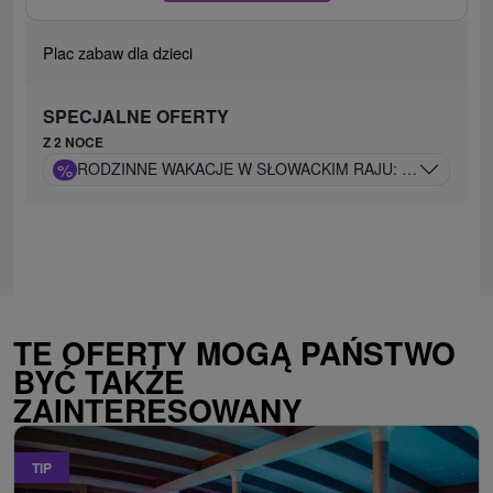
Plac zabaw dla dzieci
SPECJALNE OFERTY
Z 2 NOCE
%
RODZINNE WAKACJE W SŁOWACKIM RAJU: DZIECI BEZP
TE OFERTY MOGĄ PAŃSTWO
BYĆ TAKŻE
ZAINTERESOWANY
TIP