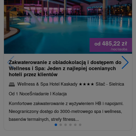
485,22
zł
od
/noc/osoba
Zakwaterowanie z obiadokolacją i dostępem do
Wellness i Spa: Jeden z najlepiej ocenianych
hoteli przez klientów
Wellness & Spa Hotel Kaskady
★
★
★
★
Sliač - Sielnica
Od 1 Noce
Śniadanie I Kolacja
Komfortowe zakwaterowanie z wyżywieniem HB i napojami.
Nieograniczony dostęp do 3000-metrowego spa i wellness,
basenów termalnych, strefy fitness...