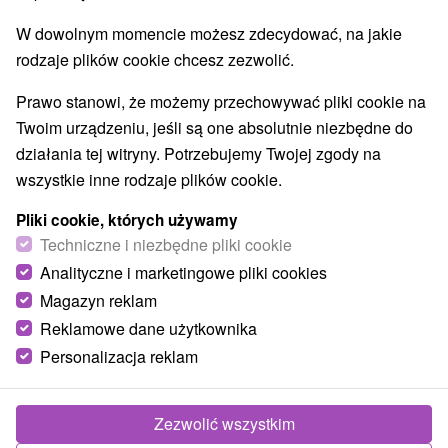
Najlepiej sprzedające
W dowolnym momencie możesz zdecydować, na jakie
rodzaje plików cookie chcesz zezwolić.
Prawo stanowi, że możemy przechowywać pliki cookie na
Wsie i miasta
Twoim urządzeniu, jeśli są one absolutnie niezbędne do
działania tej witryny. Potrzebujemy Twojej zgody na
Smižany
(1)
Kaluža
(1)
wszystkie inne rodzaje plików cookie.
NAJTAŃSZE
NAJDROŻSZE
NA PODSTAWIE OCENY
Pliki cookie, których używamy
Techniczne i niezbędne pliki cookie
Analityczne i marketingowe pliki cookies
Magazyn reklam
Reklamowe dane użytkownika
Personalizacja reklam
Zezwolić wszystkim