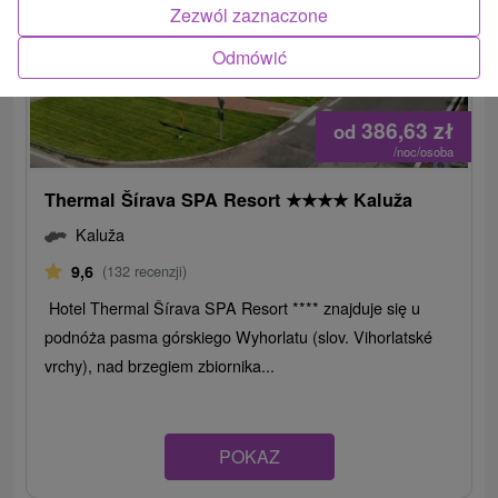
Zezwól zaznaczone
Odmówić
386,63
zł
od
/noc/osoba
Thermal Šírava SPA Resort
★
★
★
★
Kaluža
Kaluža
9,6
(132 recenzji)
Hotel Thermal Šírava SPA Resort **** znajduje się u
podnóża pasma górskiego Wyhorlatu (slov. Vihorlatské
vrchy), nad brzegiem zbiornika...
POKAZ