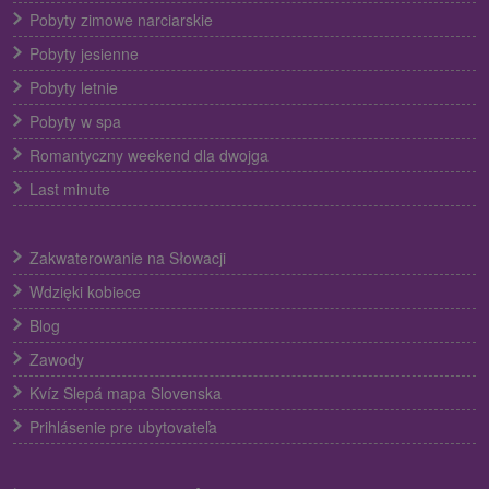
Pobyty zimowe narciarskie
Pobyty jesienne
Pobyty letnie
Pobyty w spa
Romantyczny weekend dla dwojga
Last minute
Zakwaterowanie na Słowacji
Wdzięki kobiece
Blog
Zawody
Kvíz Slepá mapa Slovenska
Prihlásenie pre ubytovateľa