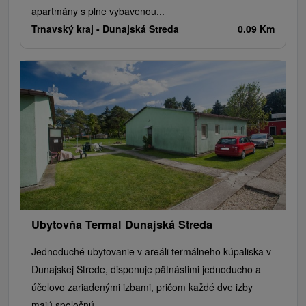
apartmány s plne vybavenou...
Trnavský kraj -
Dunajská Streda
0.09 Km
Ubytovňa Termal Dunajská Streda
Jednoduché ubytovanie v areáli termálneho kúpaliska v
Dunajskej Strede, disponuje pätnástimi jednoducho a
účelovo zariadenými izbami, pričom každé dve izby
majú spoločnú...