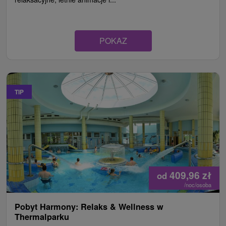
POKAZ
TIP
409,96
zł
od
/noc/osoba
Pobyt Harmony: Relaks & Wellness w
Thermalparku