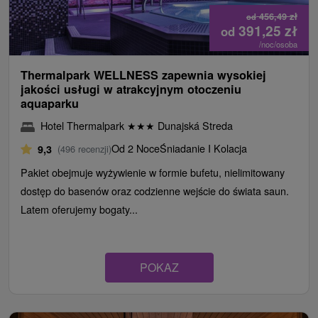
456,49
zł
od
391,25
zł
od
/noc/osoba
Thermalpark WELLNESS zapewnia wysokiej
jakości usługi w atrakcyjnym otoczeniu
aquaparku
Hotel Thermalpark
★
★
★
Dunajská Streda
Od 2 Noce
Śniadanie I Kolacja
9,3
(496 recenzji)
Pakiet obejmuje wyżywienie w formie bufetu, nielimitowany
dostęp do basenów oraz codzienne wejście do świata saun.
Latem oferujemy bogaty...
POKAZ