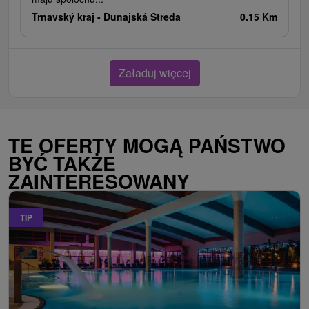
Trnavský kraj -
Dunajská Streda
0.15 Km
Załaduj więcej
TE OFERTY MOGĄ PAŃSTWO
BYĆ TAKŻE
ZAINTERESOWANY
TIP