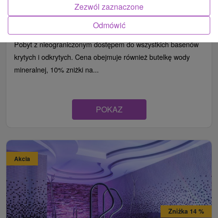
Zezwól zaznaczone
Hotel Thermalpark
★
★
★
Dunajská Streda
Odmówić
Od 2 Noce
Śniadanie I Kolacja
9,3
(496 recenzji)
Pobyt z nieograniczonym dostępem do wszystkich basenów
krytych i odkrytych. Cena obejmuje również butelkę wody
mineralnej, 10% zniżki na...
POKAZ
Akcia
Zniżka 14 %