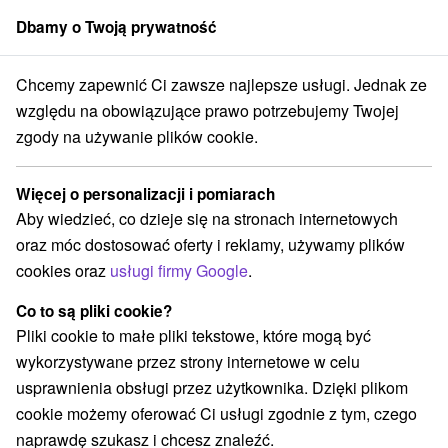
Dbamy o Twoją prywatność
członek grupy
Sorger
Chcemy zapewnić Ci zawsze najlepsze usługi. Jednak ze
ský kraj
Dunajská Streda
Hotel Thermalpark *** Dunajská Streda
względu na obowiązujące prawo potrzebujemy Twojej
zgody na używanie plików cookie.
Specjalne oferty - Hotel
Thermalpark
★
★
★
Dunajská
Więcej o personalizacji i pomiarach
Streda
Aby wiedzieć, co dzieje się na stronach internetowych
Dunajská Streda
oraz móc dostosować oferty i reklamy, używamy plików
cookies oraz
usługi firmy Google
.
Przejdź do lokalizacji
Co to są pliki cookie?
Pliki cookie to małe pliki tekstowe, które mogą być
wykorzystywane przez strony internetowe w celu
O URZĄDZENIA
SPECJALNE OFERTY
OPINIE
usprawnienia obsługi przez użytkownika. Dzięki plikom
cookie możemy oferować Ci usługi zgodnie z tym, czego
naprawdę szukasz i chcesz znaleźć.