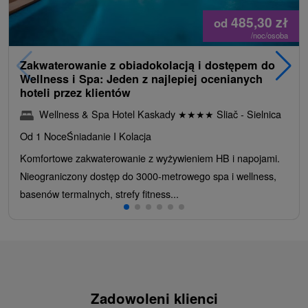
485,30
zł
od
/noc/osoba
Zakwaterowanie z obiadokolacją i dostępem do
Wellness i Spa: Jeden z najlepiej ocenianych
hoteli przez klientów
Wellness & Spa Hotel Kaskady
★
★
★
★
Sliač - Sielnica
Od 1 Noce
Śniadanie I Kolacja
Komfortowe zakwaterowanie z wyżywieniem HB i napojami.
Nieograniczony dostęp do 3000-metrowego spa i wellness,
basenów termalnych, strefy fitness...
Zadowoleni klienci