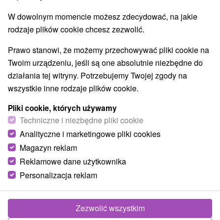
Lokalizacja
W dowolnym momencie możesz zdecydować, na jakie
Západné Slovensko, Trnavský kraj, Dunajská Streda,
rodzaje plików cookie chcesz zezwolić.
Dunajská Streda
Prawo stanowi, że możemy przechowywać pliki cookie na
Zadzwoń do nas - +421 2 21 02 57 57
Twoim urządzeniu, jeśli są one absolutnie niezbędne do
działania tej witryny. Potrzebujemy Twojej zgody na
wszystkie inne rodzaje plików cookie.
TIP
Pliki cookie, których używamy
Techniczne i niezbędne pliki cookie
Akcia
Analityczne i marketingowe pliki cookies
Magazyn reklam
Zniżka 14 %
Reklamowe dane użytkownika
Personalizacja reklam
394,44
zł
od
338,07
zł
od
/noc/osoba
Zezwolić wszystkim
Pobyt w Termal Classic w popularnym aquaparku