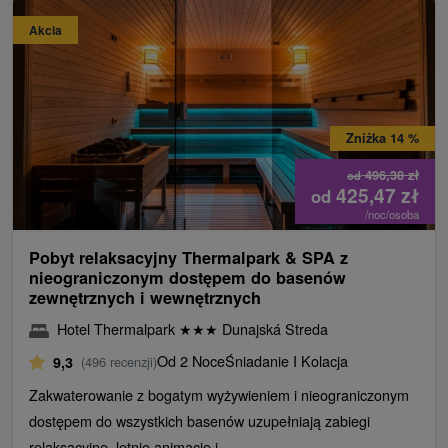
Akcia
Zniżka 14 %
496,38
zł
od
425,47
zł
od
/noc/osoba
Pobyt relaksacyjny Thermalpark & ​​SPA z
nieograniczonym dostępem do basenów
zewnętrznych i wewnętrznych
Hotel Thermalpark
★
★
★
Dunajská Streda
Od 2 Noce
Śniadanie I Kolacja
9,3
(496 recenzji)
Zakwaterowanie z bogatym wyżywieniem i nieograniczonym
dostępem do wszystkich basenów uzupełniają zabiegi
relaksacyjne, letnie animacje i...