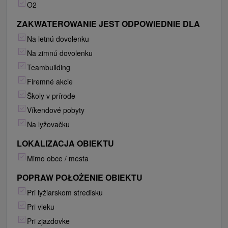
O2
ZAKWATEROWANIE JEST ODPOWIEDNIE DLA
Na letnú dovolenku
Na zimnú dovolenku
Teambuilding
Firemné akcie
Školy v prírode
Víkendové pobyty
Na lyžovačku
LOKALIZACJA OBIEKTU
Mimo obce / mesta
POPRAW POŁOŻENIE OBIEKTU
Pri lyžiarskom stredisku
Pri vleku
Pri zjazdovke