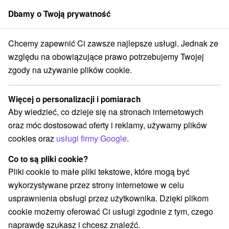
Dbamy o Twoją prywatność
członek grupy
Sorger
Chcemy zapewnić Ci zawsze najlepsze usługi. Jednak ze
dné Slovensko
Prešovský kraj
Vernár
Hotel Studničky *** Vernár
względu na obowiązujące prawo potrzebujemy Twojej
zgody na używanie plików cookie.
Hotel Studničky
★
★
★
Vernár
Vernár
Więcej o personalizacji i pomiarach
Aby wiedzieć, co dzieje się na stronach internetowych
oraz móc dostosować oferty i reklamy, używamy plików
Zarezerwuj przez booking
cookies oraz
usługi firmy Google
.
Co to są pliki cookie?
Pliki cookie to małe pliki tekstowe, które mogą być
REZERWACJA I WYBÓR OFERTY
wykorzystywane przez strony internetowe w celu
Skontaktuj się bezpośrednio z właścicielem.
usprawnienia obsługi przez użytkownika. Dzięki plikom
cookie możemy oferować Ci usługi zgodnie z tym, czego
Przejdź do lokalizacji
naprawdę szukasz i chcesz znaleźć.