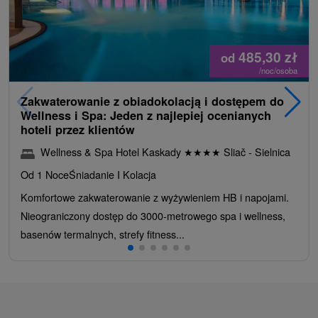
485,30
zł
od
/noc/osoba
Zakwaterowanie z obiadokolacją i dostępem do
Wellness i Spa: Jeden z najlepiej ocenianych
hoteli przez klientów
Wellness & Spa Hotel Kaskady
★
★
★
★
Sliač - Sielnica
Od 1 Noce
Śniadanie I Kolacja
Komfortowe zakwaterowanie z wyżywieniem HB i napojami.
Nieograniczony dostęp do 3000-metrowego spa i wellness,
basenów termalnych, strefy fitness...