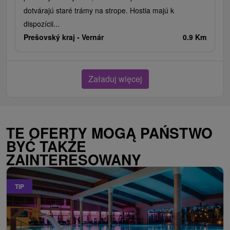
dotvárajú staré trámy na strope. Hostia majú k
dispozícii...
Prešovský kraj -
Vernár
0.9 Km
Załaduj więcej
TE OFERTY MOGĄ PAŃSTWO
BYĆ TAKŻE
ZAINTERESOWANY
TIP