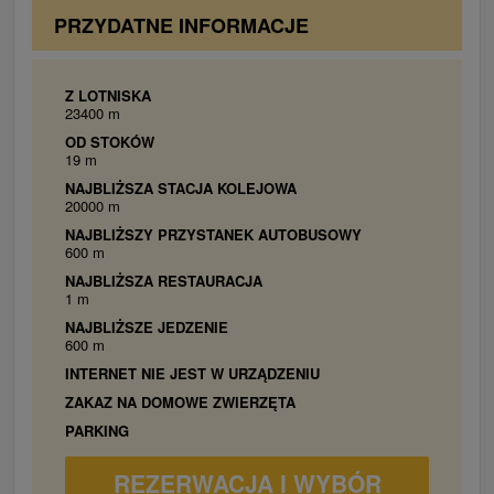
2x Dvojlôžková izba Premium:
1x manželská
PRZYDATNE INFORMACJE
posteľ, 2x prístelka (pohovka), balkón,
televízor, kúpeľňa so sprchovacím kútom,
toaleta, balkón.
Z LOTNISKA
23400 m
Dvojlôžková izba Premium bezbariérová:
1x
OD STOKÓW
manželská posteľ, 2x prístelka (pohovka),
19 m
televízor, kúpeľňa so sprchovacím kútom,
NAJBLIŻSZA STACJA KOLEJOWA
toaleta.
20000 m
Jednospáľňový Apartmán Komfort:
1x
NAJBLIŻSZY PRZYSTANEK AUTOBUSOWY
manželská posteľ, televízor, balkón, gauč,
600 m
kúpeľňa so sprchovacím kútom, toaleta, lodžia.
NAJBLIŻSZA RESTAURACJA
1 m
2x Rodinný jednospíľňový apartmán:
1x
NAJBLIŻSZE JEDZENIE
manželská posteľ, 2x prístelka (gauč), 1x
600 m
prístelka (gauč mimo spálne), televízor,
INTERNET NIE JEST W URZĄDZENIU
kúpeľňa so sprchovacím kútom, toaleta,
ZAKAZ NA DOMOWE ZWIERZĘTA
balkón.
PARKING
REZERWACJA I WYBÓR