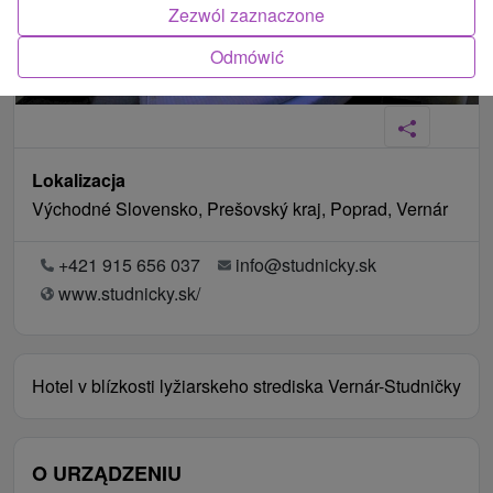
Zezwól zaznaczone
Odmówić
Lokalizacja
Východné Slovensko, Prešovský kraj, Poprad, Vernár
+421 915 656 037
info@studnicky.sk
www.studnicky.sk/
Hotel v blízkosti lyžiarskeho strediska Vernár-Studničky
O URZĄDZENIU