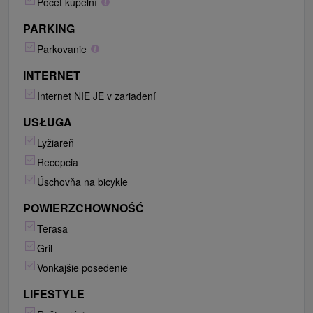
Počet kúpelní
PARKING
Parkovanie
INTERNET
Internet NIE JE v zariadení
USŁUGA
Lyžiareň
Recepcia
Úschovňa na bicykle
POWIERZCHOWNOŚĆ
Terasa
Gril
Vonkajšie posedenie
LIFESTYLE