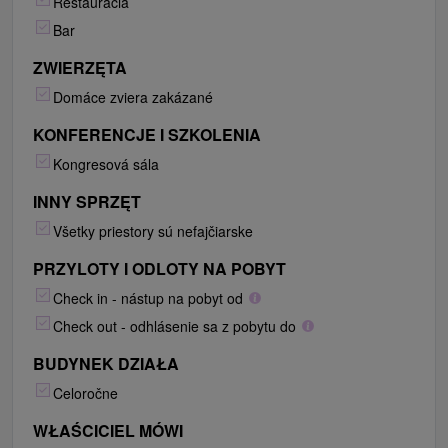
Reštaurácia
Bar
ZWIERZĘTA
Domáce zviera zakázané
KONFERENCJE I SZKOLENIA
Kongresová sála
INNY SPRZĘT
Všetky priestory sú nefajčiarske
PRZYLOTY I ODLOTY NA POBYT
Check in - nástup na pobyt od
Check out - odhlásenie sa z pobytu do
BUDYNEK DZIAŁA
Celoročne
WŁAŚCICIEL MÓWI