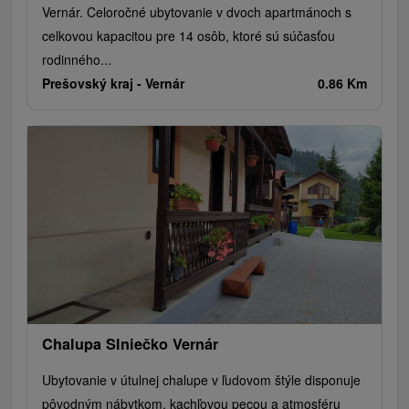
Vernár. Celoročné ubytovanie v dvoch apartmánoch s
celkovou kapacitou pre 14 osôb, ktoré sú súčasťou
rodinného...
Prešovský kraj -
Vernár
0.86 Km
Chalupa Slniečko Vernár
Ubytovanie v útulnej chalupe v ľudovom štýle disponuje
pôvodným nábytkom, kachľovou pecou a atmosféru