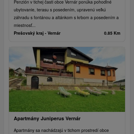
Penzión v tichej časti obce Vernár ponúka pohodlné
ubytovanie, terasu s posedením, upravenú veľkú
záhradu s fontánou a altánkom s krbom a posedením a
miestnosť...
Prešovský kraj -
Vernár
0.85 Km
Apartmány Juniperus Vernár
Apartmány sa nachádzajú v tichom prostredí obce