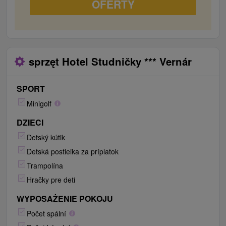
OFERTY
sprzęt Hotel Studničky *** Vernár
SPORT
Minigolf
DZIECI
Detský kútik
Detská postieľka za príplatok
Trampolína
Hračky pre deti
WYPOSAŻENIE POKOJU
Počet spální