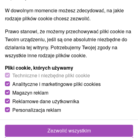
W dowolnym momencie możesz zdecydować, na jakie
Zadzwoń do nas - +421 2 21 02 57 57
rodzaje plików cookie chcesz zezwolić.
Prawo stanowi, że możemy przechowywać pliki cookie na
Twoim urządzeniu, jeśli są one absolutnie niezbędne do
TIP
działania tej witryny. Potrzebujemy Twojej zgody na
wszystkie inne rodzaje plików cookie.
Pliki cookie, których używamy
Techniczne i niezbędne pliki cookie
Analityczne i marketingowe pliki cookies
164,74
zł
od
Magazyn reklam
/noc/osoba
Reklamowe dane użytkownika
Personalizacja reklam
Urlop w sercu Doliny Demianowskiej w
ekskluzywnej lokalizacji hotelu, zaledwie kilka
metrów od kolejki linowej
Zezwolić wszystkim
Hotel SOREA SNP
★
★
★
Demänovská Dolina