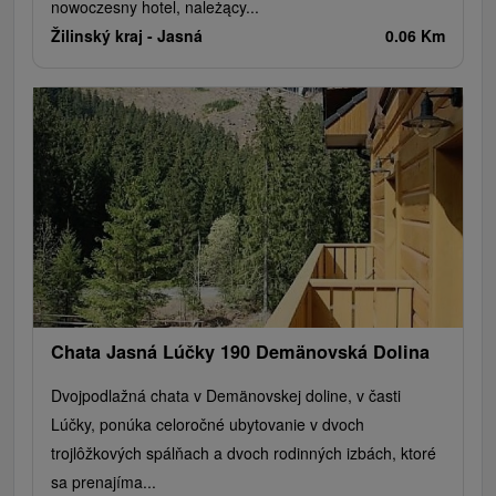
nowoczesny hotel, należący...
Žilinský kraj -
Jasná
0.06 Km
Chata Jasná Lúčky 190 Demänovská Dolina
Dvojpodlažná chata v Demänovskej doline, v časti
Lúčky, ponúka celoročné ubytovanie v dvoch
trojlôžkových spálňach a dvoch rodinných izbách, ktoré
sa prenajíma...