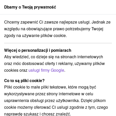
Dbamy o Twoją prywatność
członek grupy
Sorger
Chcemy zapewnić Ci zawsze najlepsze usługi. Jednak ze
o
Žilinský kraj
Jasná
Hotel SOREA SNP *** Demänovská Dolina
względu na obowiązujące prawo potrzebujemy Twojej
zgody na używanie plików cookie.
Specjalne oferty - Hotel SOREA
SNP
★
★
★
Demänovská Dolina
Więcej o personalizacji i pomiarach
Jasná
Aby wiedzieć, co dzieje się na stronach internetowych
oraz móc dostosować oferty i reklamy, używamy plików
cookies oraz
usługi firmy Google
.
Przejdź do lokalizacji
Co to są pliki cookie?
Pliki cookie to małe pliki tekstowe, które mogą być
O URZĄDZENIA
SPECJALNE OFERTY
OPINIE
wykorzystywane przez strony internetowe w celu
usprawnienia obsługi przez użytkownika. Dzięki plikom
cookie możemy oferować Ci usługi zgodnie z tym, czego
naprawdę szukasz i chcesz znaleźć.
Lokalizacja
Stredné Slovensko, Žilinský kraj, Jasná