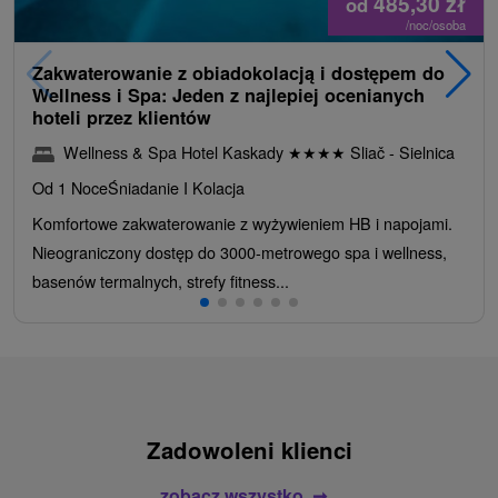
485,30
zł
od
/noc/osoba
Zakwaterowanie z obiadokolacją i dostępem do
Wellness i Spa: Jeden z najlepiej ocenianych
hoteli przez klientów
Wellness & Spa Hotel Kaskady
★
★
★
★
Sliač - Sielnica
Od 1 Noce
Śniadanie I Kolacja
Komfortowe zakwaterowanie z wyżywieniem HB i napojami.
Nieograniczony dostęp do 3000-metrowego spa i wellness,
basenów termalnych, strefy fitness...
Zadowoleni klienci
zobacz wszystko