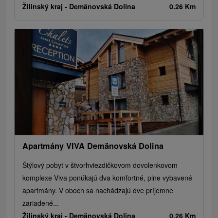
Žilinský kraj -
Demänovská Dolina
0.26 Km
Apartmány VIVA Demänovská Dolina
Štýlový pobyt v štvorhviezdičkovom dovolenkovom
komplexe Viva ponúkajú dva komfortné, plne vybavené
apartmány. V oboch sa nachádzajú dve príjemne
zariadené...
Žilinský kraj -
Demänovská Dolina
0.26 Km