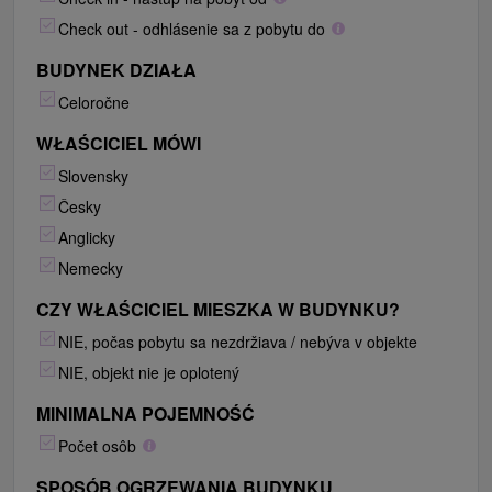
Check out - odhlásenie sa z pobytu do
BUDYNEK DZIAŁA
Celoročne
WŁAŚCICIEL MÓWI
Slovensky
Česky
Anglicky
Nemecky
CZY WŁAŚCICIEL MIESZKA W BUDYNKU?
NIE, počas pobytu sa nezdržiava / nebýva v objekte
NIE, objekt nie je oplotený
MINIMALNA POJEMNOŚĆ
Počet osôb
SPOSÓB OGRZEWANIA BUDYNKU