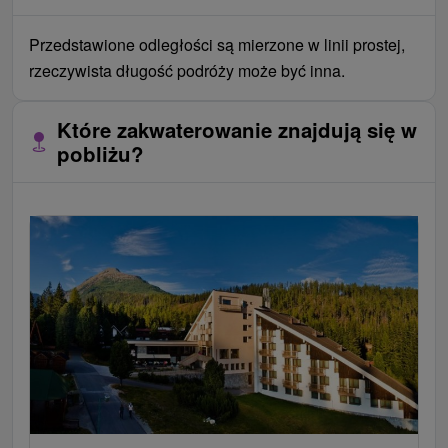
Przedstawione odległości są mierzone w linii prostej,
rzeczywista długość podróży może być inna.
Które zakwaterowanie znajdują się w
pobliżu?