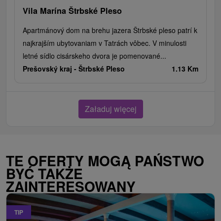
Vila Marína Štrbské Pleso
Apartmánový dom na brehu jazera Štrbské pleso patrí k
najkrajším ubytovaniam v Tatrách vôbec. V minulosti
letné sídlo cisárskeho dvora je pomenované...
Prešovský kraj -
Štrbské Pleso
1.13 Km
Załaduj więcej
TE OFERTY MOGĄ PAŃSTWO
BYĆ TAKŻE
ZAINTERESOWANY
TIP