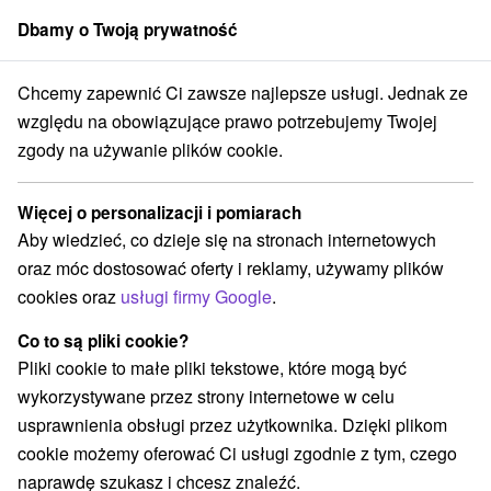
Dbamy o Twoją prywatność
członek grupy
Sorger
Chcemy zapewnić Ci zawsze najlepsze usługi. Jednak ze
Prešovský kraj
Štrbské Pleso
High Tatras Chalet Štrbské Pleso
względu na obowiązujące prawo potrzebujemy Twojej
zgody na używanie plików cookie.
High Tatras Chalet Štrbské Pleso
Štrbské Pleso
Więcej o personalizacji i pomiarach
Aby wiedzieć, co dzieje się na stronach internetowych
oraz móc dostosować oferty i reklamy, używamy plików
Zarezerwuj przez booking
cookies oraz
usługi firmy Google
.
Co to są pliki cookie?
Pliki cookie to małe pliki tekstowe, które mogą być
REZERWACJA I WYBÓR OFERTY
wykorzystywane przez strony internetowe w celu
Skontaktuj się bezpośrednio z właścicielem.
usprawnienia obsługi przez użytkownika. Dzięki plikom
cookie możemy oferować Ci usługi zgodnie z tym, czego
Przejdź do lokalizacji
naprawdę szukasz i chcesz znaleźć.