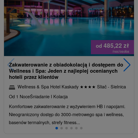
485,22
zł
od
/noc/osoba
Zakwaterowanie z obiadokolacją i dostępem do
Wellness i Spa: Jeden z najlepiej ocenianych
hoteli przez klientów
Wellness & Spa Hotel Kaskady
★
★
★
★
Sliač - Sielnica
Od 1 Noce
Śniadanie I Kolacja
Komfortowe zakwaterowanie z wyżywieniem HB i napojami.
Nieograniczony dostęp do 3000-metrowego spa i wellness,
basenów termalnych, strefy fitness...