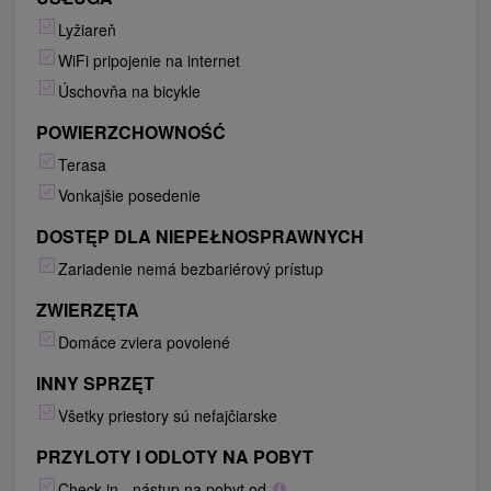
Lyžiareň
WiFi pripojenie na internet
Úschovňa na bicykle
POWIERZCHOWNOŚĆ
Terasa
Vonkajšie posedenie
DOSTĘP DLA NIEPEŁNOSPRAWNYCH
Zariadenie nemá bezbariérový prístup
ZWIERZĘTA
Domáce zviera povolené
INNY SPRZĘT
Všetky priestory sú nefajčiarske
PRZYLOTY I ODLOTY NA POBYT
Check in - nástup na pobyt od