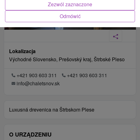
Zezwól zaznaczone
Odmówić
Lokalizacja
Východné Slovensko, Prešovský kraj, Štrbské Pleso
+421 903 603 311
+421 903 603 311
info@chaletsnov.sk
Luxusná drevenica na Štrbskom Plese
O URZĄDZENIU