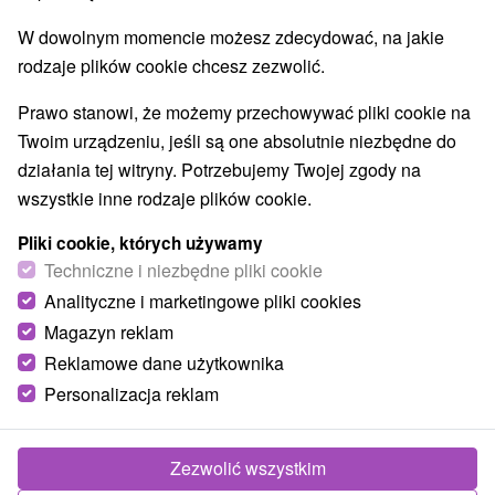
O URZĄDZENIA
SPRZĘT
W dowolnym momencie możesz zdecydować, na jakie
rodzaje plików cookie chcesz zezwolić.
Prawo stanowi, że możemy przechowywać pliki cookie na
Twoim urządzeniu, jeśli są one absolutnie niezbędne do
działania tej witryny. Potrzebujemy Twojej zgody na
wszystkie inne rodzaje plików cookie.
Pliki cookie, których używamy
Techniczne i niezbędne pliki cookie
Analityczne i marketingowe pliki cookies
Magazyn reklam
Reklamowe dane użytkownika
Personalizacja reklam
Zezwolić wszystkim