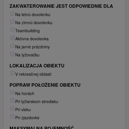
ZAKWATEROWANIE JEST ODPOWIEDNIE DLA
Na letnú dovolenku
Na zimnú dovolenku
Teambuilding
Aktívna dovolenka
Na jarné prázdniny
Na lyžovačku
LOKALIZACJA OBIEKTU
V rekreačnej oblasti
POPRAW POŁOŻENIE OBIEKTU
Na horách
Pri lyžiarskom stredisku
Pri vleku
Pri zjazdovke
MAKSYMALNA POJEMNOŚĆ