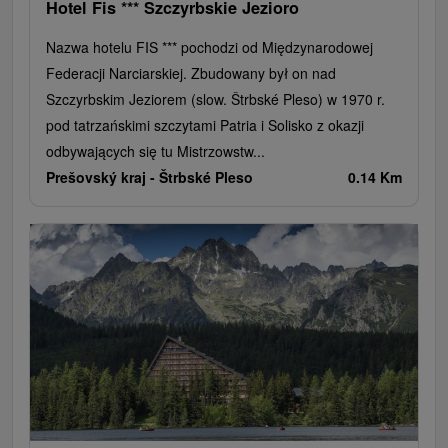
Hotel Fis *** Szczyrbskie Jezioro
Nazwa hotelu FIS *** pochodzi od Międzynarodowej
Federacji Narciarskiej. Zbudowany był on nad
Szczyrbskim Jeziorem (slow. Štrbské Pleso) w 1970 r.
pod tatrzańskimi szczytami Patria i Solisko z okazji
odbywających się tu Mistrzowstw...
Prešovský kraj -
Štrbské Pleso
0.14 Km