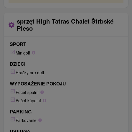
sprzęt High Tatras Chalet Štrbské
Pleso
SPORT
Minigolf
DZIECI
Hračky pre deti
WYPOSAŻENIE POKOJU
Počet spální
Počet kúpelní
PARKING
Parkovanie
USŁUGA