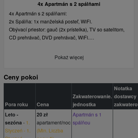
4x Apartmán s 2 spálňami
4x Apartmán s 2 spálňami:
2x Spálňa: 1x manželská posteľ, WiFi.
Obývací priestor: gauč (2x prístelka), TV so satelitom,
CD prehrávač, DVD prehrávač, WiFi.
Kuchynský kút: elektrický varič, mikrovlnka,
rýchlovarná kanvica, chladnička, mraznička,
Pokaż więcej
jedálenské sedenie.
Kúpeľňa s toaletou: sprchovací kút, umývadlo, WC,
Ceny pokoi
uteráky.
Notatka
Zakwaterowanie.
dostawcy
Pora roku
Cena
jednostka
zakwatero
Leto -
20 zł
Apartmán s 1
sezóna
-
1.
apartament/noc
spálňou
Styczeń - 1.
(
Min. Liczba