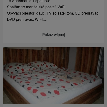
1x Apartmán s 1 spálňou:
Spálňa: 1x manželská posteľ, WiFi.
Obývací priestor: gauč, TV so satelitom, CD prehrávač,
DVD prehrávač, WiFi.
Kuchynský kút: elektrický varič, mikrovlnka,
rýchlovarná kanvica, chladnička, mraznička,
Pokaż więcej
jedálenské sedenie.
Kúpeľňa s toaletou: sprchovací kút, umývadlo, WC,
uteráky.