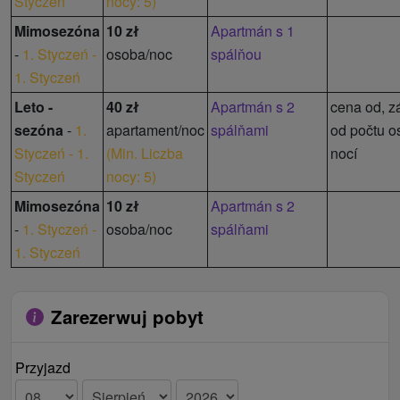
Styczeń
nocy: 5
)
Mimosezóna
10 zł
Apartmán s 1
-
1. Styczeń -
osoba/noc
spálňou
1. Styczeń
Leto -
40 zł
Apartmán s 2
cena od, zá
sezóna
-
1.
apartament/noc
spálňami
od počtu o
Styczeń - 1.
(
Min. Liczba
nocí
Styczeń
nocy: 5
)
Mimosezóna
10 zł
Apartmán s 2
-
1. Styczeń -
osoba/noc
spálňami
1. Styczeń
Zarezerwuj pobyt
Przyjazd