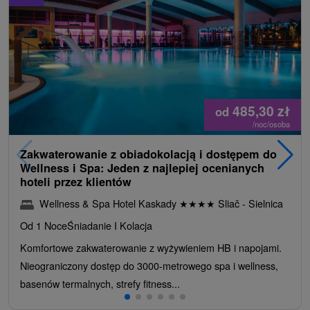
485,30
zł
od
/noc/osoba
Zakwaterowanie z obiadokolacją i dostępem do
Wellness i Spa: Jeden z najlepiej ocenianych
hoteli przez klientów
Wellness & Spa Hotel Kaskady
★
★
★
★
Sliač - Sielnica
Od 1 Noce
Śniadanie I Kolacja
Komfortowe zakwaterowanie z wyżywieniem HB i napojami.
Nieograniczony dostęp do 3000-metrowego spa i wellness,
basenów termalnych, strefy fitness...