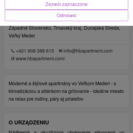
Zezwól zaznaczone
Odmówić
Lokalizacja
Západné Slovensko, Trnavský kraj, Dunajská Streda,
Veľký Meder
+421 908 388 615
info@hbapartment.com
www.hbapartment.com/
Moderné a štýlové apartmány vo Veľkom Mederi - s
klimatizáciou a altánkom na grilovanie - ideálne miesto
na relax pre rodiny, páry aj priateľov
O URZĄDZENIU
Nádherné a okuzľujúce ubytovanie situované vo