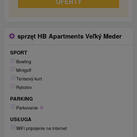
OFERTY
najnavštevovanejšie turistické destinácie a ubytovanie
v apartmánoch si určite obľúbia nielen rodiny s deťmi,
ale jednoducho všetky vekové skupiny.
sprzęt HB Apartments Veľký Meder
SPORT
Bowling
Minigolf
Tenisový kurt
Rybolov
PARKING
Parkovanie
USŁUGA
WiFi pripojenie na internet