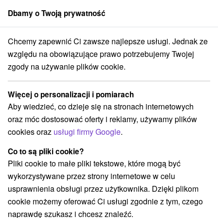
Dbamy o Twoją prywatność
członek grupy
Sorger
Chcemy zapewnić Ci zawsze najlepsze usługi. Jednak ze
ovensko
Trnavský kraj
Veľký Meder
HB Apartments Veľký Meder
względu na obowiązujące prawo potrzebujemy Twojej
zgody na używanie plików cookie.
HB Apartments Veľký Meder
Veľký Meder
Więcej o personalizacji i pomiarach
Aby wiedzieć, co dzieje się na stronach internetowych
oraz móc dostosować oferty i reklamy, używamy plików
REZERWACJA I WYBÓR OFERTY
cookies oraz
usługi firmy Google
.
Skontaktuj się bezpośrednio z właścicielem.
Co to są pliki cookie?
Przejdź do lokalizacji
Pliki cookie to małe pliki tekstowe, które mogą być
wykorzystywane przez strony internetowe w celu
O URZĄDZENIA
SPRZĘT
usprawnienia obsługi przez użytkownika. Dzięki plikom
cookie możemy oferować Ci usługi zgodnie z tym, czego
naprawdę szukasz i chcesz znaleźć.