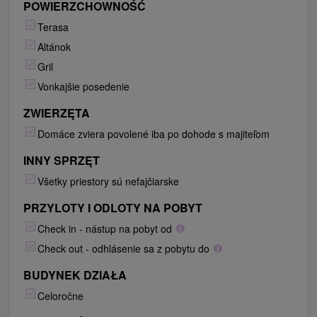
POWIERZCHOWNOŚĆ
Terasa
Altánok
Gril
Vonkajšie posedenie
ZWIERZĘTA
Domáce zviera povolené iba po dohode s majiteľom
INNY SPRZĘT
Všetky priestory sú nefajčiarske
PRZYLOTY I ODLOTY NA POBYT
Check in - nástup na pobyt od
Check out - odhlásenie sa z pobytu do
BUDYNEK DZIAŁA
Celoročne