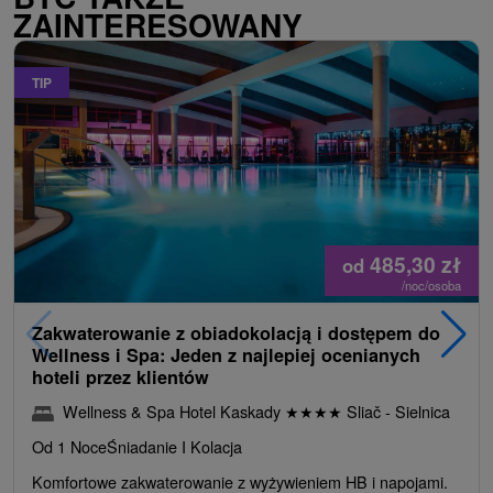
ZAINTERESOWANY
TIP
485,30
zł
od
/noc/osoba
Zakwaterowanie z obiadokolacją i dostępem do
Wellness i Spa: Jeden z najlepiej ocenianych
hoteli przez klientów
Wellness & Spa Hotel Kaskady
★
★
★
★
Sliač - Sielnica
Od 1 Noce
Śniadanie I Kolacja
Komfortowe zakwaterowanie z wyżywieniem HB i napojami.