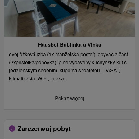
Hausbot Bublinka a Vlnka
dvojlôžková izba (1x manželská posteľ), obývacia časť
(2xprístelka/pohovka), plne vybavený kuchynský kút s
jedálenským sedením, kúpeľňa s toaletou, TV/SAT,
klimatizácia, WiFi, terasa.
Pokaż więcej
Zarezerwuj pobyt