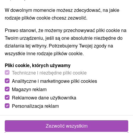
Przejdź do lokalizacji
W dowolnym momencie możesz zdecydować, na jakie
O URZĄDZENIA
SPRZĘT
rodzaje plików cookie chcesz zezwolić.
Prawo stanowi, że możemy przechowywać pliki cookie na
Twoim urządzeniu, jeśli są one absolutnie niezbędne do
działania tej witryny. Potrzebujemy Twojej zgody na
wszystkie inne rodzaje plików cookie.
Pliki cookie, których używamy
Techniczne i niezbędne pliki cookie
Analityczne i marketingowe pliki cookies
Magazyn reklam
Reklamowe dane użytkownika
Personalizacja reklam
Zezwolić wszystkim