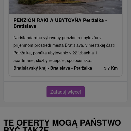
PENZIÓN RAKI A UBYTOVŇA Petržalka -
Bratislava
Nadštandardne vybavený penzión a ubytovňa v
príjemnom prostredí mesta Bratislava, v mestskej časti
Petržalka, ponúka ubytovanie v 22 izbách a 1
apartmáne, služby recepcie, spoločenskú...
Bratislavský kraj -
Bratislava - Petržalka
5.7 Km
Załaduj więcej
TE OFERTY MOGĄ PAŃSTWO
BYĆ TAKŻE