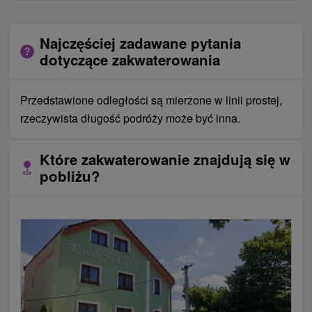
Najczęściej zadawane pytania
dotyczące zakwaterowania
Przedstawione odległości są mierzone w linii prostej,
rzeczywista długość podróży może być inna.
Które zakwaterowanie znajdują się w
pobliżu?