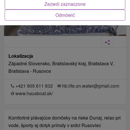
Zezwól zaznaczone
Odmówić
Lokalizacja
Západné Slovensko, Bratislavský kraj, Bratislava V,
Bratislava - Rusovce
+421 905 611 832
hb.life.on.water@gmail.com
www.hausboat.sk/
Komfortné plávajúce domčeky na rieke Dunaj, relax pri
vode, športy aj dotyk prírody v srdci Rusoviec