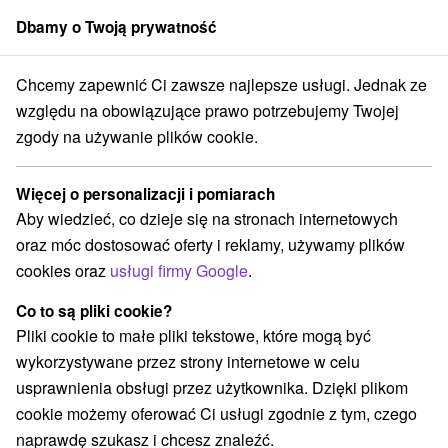
Dbamy o Twoją prywatność
członek grupy
Sorger
Chcemy zapewnić Ci zawsze najlepsze usługi. Jednak ze
ský kraj
Bratislava - Rusovce
Hausboat „Život na vode“ Bratislava
względu na obowiązujące prawo potrzebujemy Twojej
zgody na używanie plików cookie.
Hausboat „Život na vode“
Bratislava
Więcej o personalizacji i pomiarach
Bratislava - Rusovce
Aby wiedzieć, co dzieje się na stronach internetowych
oraz móc dostosować oferty i reklamy, używamy plików
cookies oraz
usługi firmy Google
.
Zarezerwuj przez booking
Co to są pliki cookie?
Pliki cookie to małe pliki tekstowe, które mogą być
wykorzystywane przez strony internetowe w celu
REZERWACJA I WYBÓR OFERTY
usprawnienia obsługi przez użytkownika. Dzięki plikom
Skontaktuj się bezpośrednio z właścicielem.
cookie możemy oferować Ci usługi zgodnie z tym, czego
naprawdę szukasz i chcesz znaleźć.