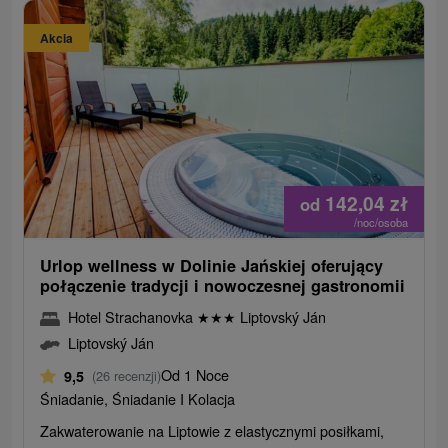
Akcia
142,04
zł
od
/noc/osoba
Urlop wellness w Dolinie Jańskiej oferujący
połączenie tradycji i nowoczesnej gastronomii
Hotel Strachanovka
★
★
★
Liptovský Ján
Liptovský Ján
Od 1 Noce
9,5
(26 recenzji)
Śniadanie, Śniadanie I Kolacja
Zakwaterowanie na Liptowie z elastycznymi posiłkami,