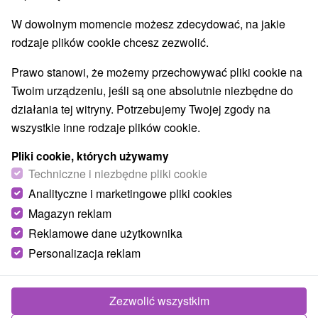
Najlepiej sprzedające
W dowolnym momencie możesz zdecydować, na jakie
rodzaje plików cookie chcesz zezwolić.
Prawo stanowi, że możemy przechowywać pliki cookie na
Wsie i miasta
Twoim urządzeniu, jeśli są one absolutnie niezbędne do
działania tej witryny. Potrzebujemy Twojej zgody na
Liptovský Ján
(3)
wszystkie inne rodzaje plików cookie.
NAJTAŃSZE
NA PODSTAWIE OCENY
NAJDROŻSZE
Pliki cookie, których używamy
Techniczne i niezbędne pliki cookie
Analityczne i marketingowe pliki cookies
Magazyn reklam
Reklamowe dane użytkownika
Personalizacja reklam
Zezwolić wszystkim
Zniżka 12 %