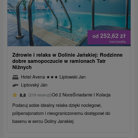
252,62
zł
od
/noc/osoba
Zdrowie i relaks w Dolinie Jańskiej: Rodzinne
dobre samopoczucie w ramionach Tatr
Niżnych
Hotel Avena
★
★
★
Liptowski Jan
Liptovský Ján
Od 2 Noce
Śniadanie I Kolacja
8,8
(219 recenzji)
Podaruj sobie idealny relaks dzięki noclegowi,
półpensjonatom i nieograniczonemu dostępowi do
basenu w sercu Doliny Janskiej.