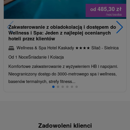
485,30
zł
od
/noc/osoba
Zakwaterowanie z obiadokolacją i dostępem do
Wellness i Spa: Jeden z najlepiej ocenianych
hoteli przez klientów
Wellness & Spa Hotel Kaskady
★
★
★
★
Sliač - Sielnica
Od 1 Noce
Śniadanie I Kolacja
Komfortowe zakwaterowanie z wyżywieniem HB i napojami.
Nieograniczony dostęp do 3000-metrowego spa i wellness,
basenów termalnych, strefy fitness...
Zadowoleni klienci