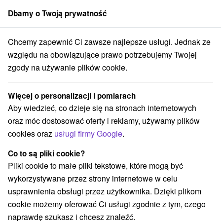
Dbamy o Twoją prywatność
członek grupy
Sorger
Chcemy zapewnić Ci zawsze najlepsze usługi. Jednak ze
Specjalne oferty na Słowacji
Halloween pozostaje
Jánska dolina
względu na obowiązujące prawo potrzebujemy Twojej
zgody na używanie plików cookie.
Luksusowe halloween pozostaje
Jánska dolina
Więcej o personalizacji i pomiarach
Aby wiedzieć, co dzieje się na stronach internetowych
Kategorie
oraz móc dostosować oferty i reklamy, używamy plików
cookies oraz
usługi firmy Google
.
Wszystkie kategorie
Pobyty z rabatem
(3)
Wellness pobyty
Wyjazdy weekendowe
(4)
(4)
Co to są pliki cookie?
Romantyczne wypady
Pobyty dla seniorów
(1)
(1)
Pliki cookie to małe pliki tekstowe, które mogą być
Wakacje rodzinne
(4)
wykorzystywane przez strony internetowe w celu
usprawnienia obsługi przez użytkownika. Dzięki plikom
cookie możemy oferować Ci usługi zgodnie z tym, czego
Wybierz lokalizację lub datę
naprawdę szukasz i chcesz znaleźć.