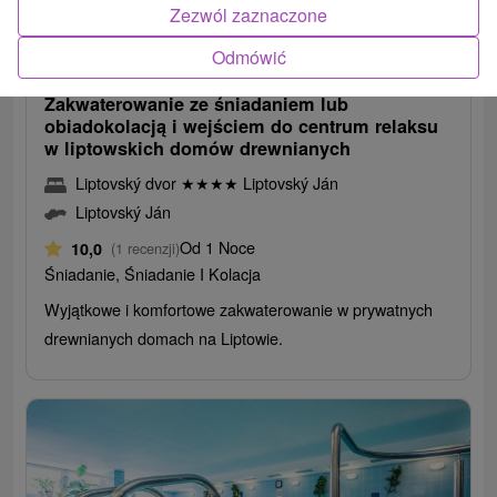
384,69
zł
Zezwól zaznaczone
od
340,37
zł
od
Odmówić
/noc/osoba
Zakwaterowanie ze śniadaniem lub
obiadokolacją i wejściem do centrum relaksu
w liptowskich domów drewnianych
Liptovský dvor
★
★
★
★
Liptovský Ján
Liptovský Ján
Od 1 Noce
10,0
(1 recenzji)
Śniadanie, Śniadanie I Kolacja
Wyjątkowe i komfortowe zakwaterowanie w prywatnych
drewnianych domach na Liptowie.