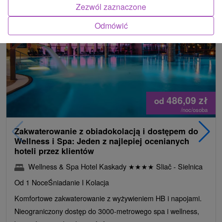
Zezwól zaznaczone
TIP
Odmówić
486,09
zł
od
/noc/osoba
Zakwaterowanie z obiadokolacją i dostępem do
Wellness i Spa: Jeden z najlepiej ocenianych
hoteli przez klientów
Wellness & Spa Hotel Kaskady
★
★
★
★
Sliač - Sielnica
Od 1 Noce
Śniadanie I Kolacja
Komfortowe zakwaterowanie z wyżywieniem HB i napojami.
Nieograniczony dostęp do 3000-metrowego spa i wellness,