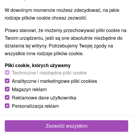
Park Narodowy Fatra jest ważne dla gniazdowania ptaków,
W dowolnym momencie możesz zdecydować, na jakie
lasy siedlisk skalnych i górskich łąk jak bocian czarny, orzeł
rodzaje plików cookie chcesz zezwolić.
przedni, głuszca wspólnego, derkacza, sowa orzeł,
dzięcioł, dzięcioł trójpalczasty, vrchárka czerwonawy
Prawo stanowi, że możemy przechowywać pliki cookie na
pleśniawki kolohrivý, nagórnik zwyczajny, kolibiarik sibilant,
Twoim urządzeniu, jeśli są one absolutnie niezbędne do
pomurnik, Crested tit.
działania tej witryny. Potrzebujemy Twojej zgody na
wszystkie inne rodzaje plików cookie.
Ssaki w NP Fatry życia jako brązowe niedźwiedzie, rysie,
wydry, Wolf, dzikie CAT, sarny i jelenie.
Pliki cookie, których używamy
Techniczne i niezbędne pliki cookie
Obfite fauny motyli i Coleoptera, takich jak motyl Apollo i
Analityczne i marketingowe pliki cookies
chmurzy Apollo.
Magazyn reklam
Reklamowe dane użytkownika
Personalizacja reklam
TE OFERTY MOGĄ PAŃSTWO
BYĆ TAKŻE
ZAINTERESOWANY
Zezwolić wszystkim