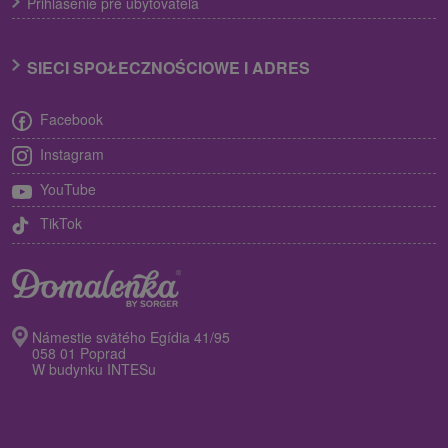
Prihlásenie pre ubytovateľa
SIECI SPOŁECZNOŚCIOWE I ADRES
Facebook
Instagram
YouTube
TikTok
Námestie svätého Egídia 41/95
058 01 Poprad
W budynku INTESu