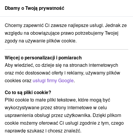
Dbamy o Twoją prywatność
członek grupy
Sorger
Chcemy zapewnić Ci zawsze najlepsze usługi. Jednak ze
Fauna w Małej Fatrze
względu na obowiązujące prawo potrzebujemy Twojej
zgody na używanie plików cookie.
Fauna w Małej Fatrze
Więcej o personalizacji i pomiarach
Fatra
|
Fauna
|
Odwiedzenie zasady
|
narty
|
Galeria zdjęć
|
Aby wiedzieć, co dzieje się na stronach internetowych
rzeczy
|
hotele
oraz móc dostosować oferty i reklamy, używamy plików
cookies oraz
usługi firmy Google
.
Królestwo zwierząt NP Fatra
reprezentują głównie
Co to są pliki cookie?
gatunków górskich. Nie
Pliki cookie to małe pliki tekstowe, które mogą być
zostały zachowane kilka
wykorzystywane przez strony internetowe w celu
gatunków ssaków i ptaków,
usprawnienia obsługi przez użytkownika. Dzięki plikom
które znajdują się w innych
cookie możemy oferować Ci usługi zgodnie z tym, czego
dziedzinach już w spadku.
naprawdę szukasz i chcesz znaleźć.