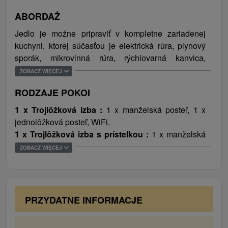
prechádzky v prírode, jazdy na koňoch a zber lesných
metrov od ubytovania.
plodov a húb. V zimných mesiacoch tu sú ideálne
ABORDAŻ
podmienky na zjazdové ako aj bežecké lyžovanie
Jedlo je možne pripraviť v kompletne zariadenej
(najvýznamnejšie stredisko zimných športov v
kuchyni, ktorej súčasťou je elektrická rúra, plynový
Slovenskom raji Ski Mlynky Biele Vody a strojovo
sporák, mikrovlnná rúra, rýchlovarná kanvica,
upravované bežkárske trate Bežkárske trate Mlynky,
chladnička, mraznička.
ZOBACZ WIĘCEJ
ďalej Ski centrum Dedinky, Ski centrum Gugeľ, Ski
centrum Mráznica a Ski centrum Telgárt).
RODZAJE POKOI
1 x Trojlôžková izba :
1 x manželská posteľ, 1 x
jednolôžková posteľ, WiFi.
1 x Trojlôžková izba s prístelkou :
1 x manželská
posteľ, 1 x jednolôžková posteľ, 1 x prístelka, WiFi.
ZOBACZ WIĘCEJ
PRZYDATNE INFORMACJE