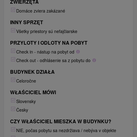
ZWIERZĘTA
Domáce zviera zakázané
INNY SPRZĘT
Všetky priestory sú nefajčiarske
PRZYLOTY I ODLOTY NA POBYT
Check in - nástup na pobyt od
Check out - odhlásenie sa z pobytu do
BUDYNEK DZIAŁA
Celoročne
WŁAŚCICIEL MÓWI
Slovensky
Česky
CZY WŁAŚCICIEL MIESZKA W BUDYNKU?
NIE, počas pobytu sa nezdržiava / nebýva v objekte