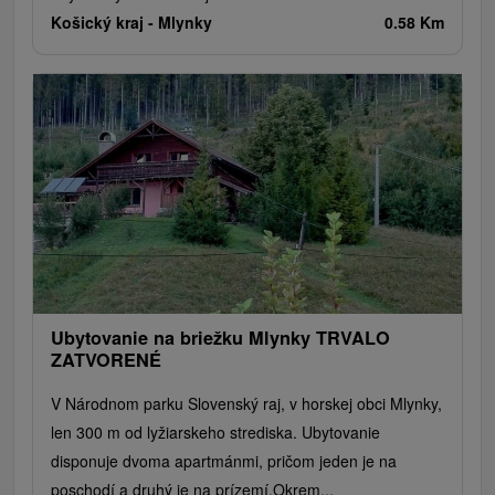
Košický kraj -
Mlynky
0.58 Km
Ubytovanie na briežku Mlynky TRVALO
ZATVORENÉ
V Národnom parku Slovenský raj, v horskej obci Mlynky,
len 300 m od lyžiarskeho strediska. Ubytovanie
disponuje dvoma apartmánmi, pričom jeden je na
poschodí a druhý je na prízemí.Okrem...