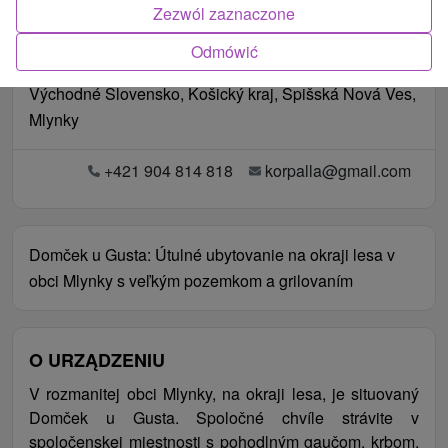
Zezwól zaznaczone
Odmówić
Lokalizacja
Východné Slovensko, Košický kraj, Spišská Nová Ves,
Mlynky
+421 904 814 818
korpalla@gmail.com
Domček u Gusta: Útulné ubytovanie na okraji lesa v
obci Mlynky s veľkým pozemkom a grilovaním
O URZĄDZENIU
V rozmanitej obci Mlynky, na okraji lesa, je situovaný
Domček u Gusta. Spoločné chvíle strávite v
spoločenskej miestnosti s pohodlným gaučom, krbom,