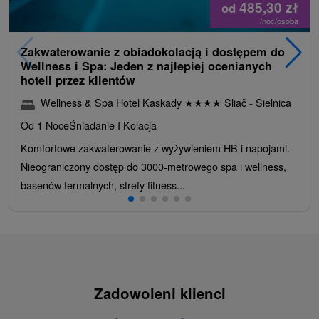
485,30
zł
od
/noc/osoba
Zakwaterowanie z obiadokolacją i dostępem do
Wellness i Spa: Jeden z najlepiej ocenianych
hoteli przez klientów
Wellness & Spa Hotel Kaskady
★
★
★
★
Sliač - Sielnica
Od 1 Noce
Śniadanie I Kolacja
Komfortowe zakwaterowanie z wyżywieniem HB i napojami.
Nieograniczony dostęp do 3000-metrowego spa i wellness,
basenów termalnych, strefy fitness...
Zadowoleni klienci