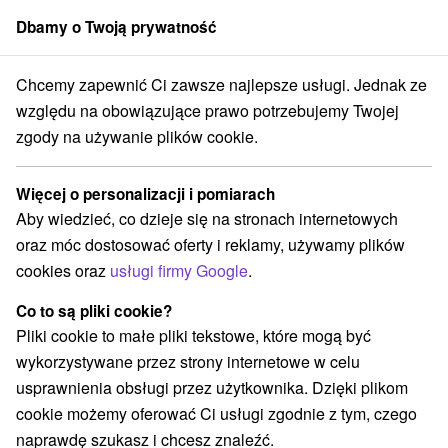
Dbamy o Twoją prywatność
członek grupy
Sorger
Chcemy zapewnić Ci zawsze najlepsze usługi. Jednak ze
chodné Slovensko
Košický kraj
Mlynky
Domček u Gusta Mlynky
względu na obowiązujące prawo potrzebujemy Twojej
zgody na używanie plików cookie.
Domček u Gusta Mlynky
Mlynky
Więcej o personalizacji i pomiarach
Aby wiedzieć, co dzieje się na stronach internetowych
oraz móc dostosować oferty i reklamy, używamy plików
REZERWACJA I WYBÓR OFERTY
cookies oraz
usługi firmy Google
.
Skontaktuj się bezpośrednio z właścicielem.
Co to są pliki cookie?
Przejdź do lokalizacji
Pliki cookie to małe pliki tekstowe, które mogą być
wykorzystywane przez strony internetowe w celu
O URZĄDZENIA
SPRZĘT
usprawnienia obsługi przez użytkownika. Dzięki plikom
cookie możemy oferować Ci usługi zgodnie z tym, czego
naprawdę szukasz i chcesz znaleźć.