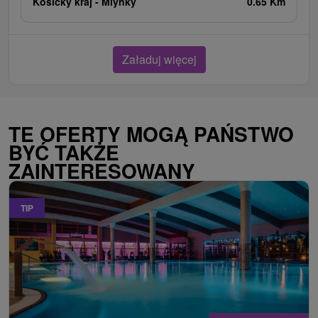
Košický kraj -
Mlynky
0.65 Km
Załaduj więcej
TE OFERTY MOGĄ PAŃSTWO
BYĆ TAKŻE
ZAINTERESOWANY
TIP