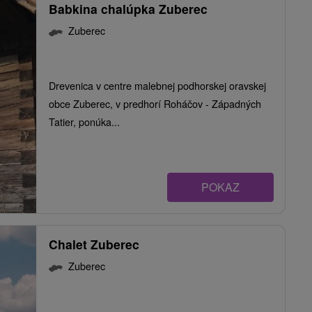
Babkina chalúpka Zuberec
Zuberec
Drevenica v centre malebnej podhorskej oravskej
obce Zuberec, v predhorí Roháčov - Západných
Tatier, ponúka...
POKAZ
Chalet Zuberec
Zuberec