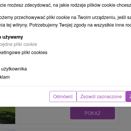
 możesz zdecydować, na jakie rodzaje plików cookie chcesz
POKAZ
ożemy przechowywać pliki cookie na Twoim urządzeniu, jeśli s
ia tej witryny. Potrzebujemy Twojej zgody na wszystkie inne ro
ych używamy
Drevenice pod Lánom Zuberec
będne pliki cookie
Zuberec
ketingowe pliki cookies
 użytkownika
Ubytovanie v dvoch dreveniciach, vo väčšej
eklam
(Drevenica A) pôvodnej drevenici z roku 1886 a
menšej útulnej chate...
Odmówić
Zezwól zaznaczone
POKAZ