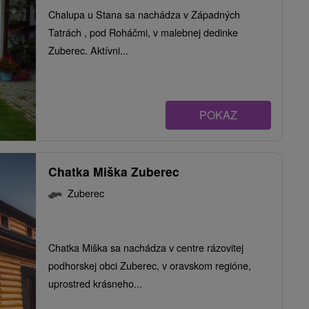
Chalupa u Stana sa nachádza v Západných
Tatrách , pod Roháčmi, v malebnej dedinke
Zuberec. Aktívni...
POKAZ
Chatka Miška Zuberec
Zuberec
Chatka Miška sa nachádza v centre rázovitej
podhorskej obci Zuberec, v oravskom regióne,
uprostred krásneho...