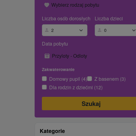
Wybierz rodzaj pobytu
Liczba osób dorosłych
Liczba dzieci
Data pobytu
Przyloty - Odloty
Zakwaterowanie
Domowy pupil (4)
Z basenem (3)
Dla rodzin z dziećmi (12)
Kategorie