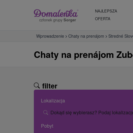
NAJLEPSZA
OFERTA
członek grupy
Sorger
Wprowadzenie
Chaty na prenájom
Stredné Slo
Chaty na prenájom Zub
filter
Lokalizacja
Dokąd się wybierasz? Podaj lokalizacj
Pobyt