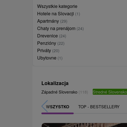
Wszystkie kategorie
Hotele na Slovacji
(1)
Apartmány
(29)
Chaty na prenájom
(24)
Drevenice
(24)
Penzióny
(22)
Priváty
(20)
Ubytovne
(1)
Lokalizacja
Západné Slovensko
(118)
Stredné Slovensk
TOP - BESTSELLERY
WSZYSTKO