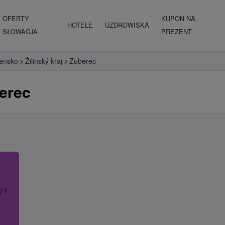
OFERTY
KUPON NA
HOTELE
UZDROWISKA
SŁOWACJA
PREZENT
vensko
Žilinský kraj
Zuberec
erec
ę lub nazwę hotelu.