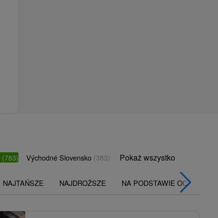
Pokaż wszystko
o
(783)
Východné Slovensko
(383)
NAJTAŃSZE
NAJDROŻSZE
NA PODSTAWIE OCENY