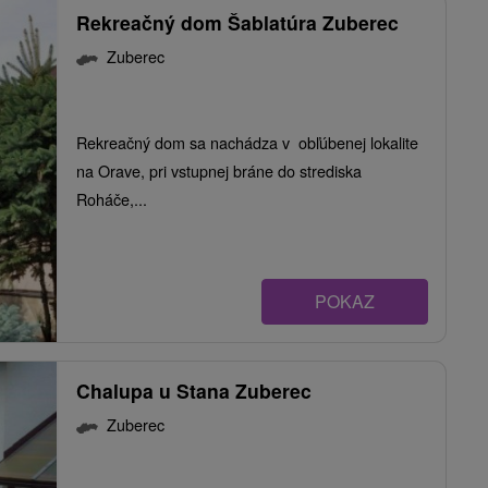
Rekreačný dom Šablatúra Zuberec
Zuberec
Rekreačný dom sa nachádza v obľúbenej lokalite
na Orave, pri vstupnej bráne do strediska
Roháče,...
POKAZ
Chalupa u Stana Zuberec
Zuberec