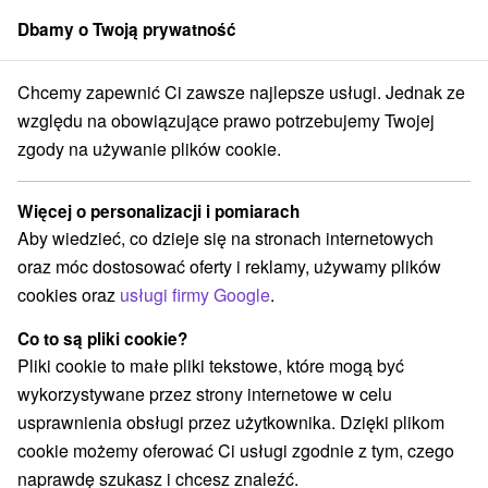
Dbamy o Twoją prywatność
członek grupy
Sorger
Chcemy zapewnić Ci zawsze najlepsze usługi. Jednak ze
 prenájom
Stredné Slovensko
Žilinský kraj
Vysoká nad Kysucou
względu na obowiązujące prawo potrzebujemy Twojej
zgody na używanie plików cookie.
Chaty na prenájom Vysoká nad
Kysucou
Więcej o personalizacji i pomiarach
Aby wiedzieć, co dzieje się na stronach internetowych
Kategorie
oraz móc dostosować oferty i reklamy, używamy plików
cookies oraz
usługi firmy Google
.
Wszystkie kategorie
Chaty na prenájom
(2)
Drevenice
(1)
Co to są pliki cookie?
Pliki cookie to małe pliki tekstowe, które mogą być
wykorzystywane przez strony internetowe w celu
Wybierz lokalizację lub datę
usprawnienia obsługi przez użytkownika. Dzięki plikom
cookie możemy oferować Ci usługi zgodnie z tym, czego
NAJTAŃSZE
NAJDROŻSZE
NA PO
WSZYSTKO
naprawdę szukasz i chcesz znaleźć.