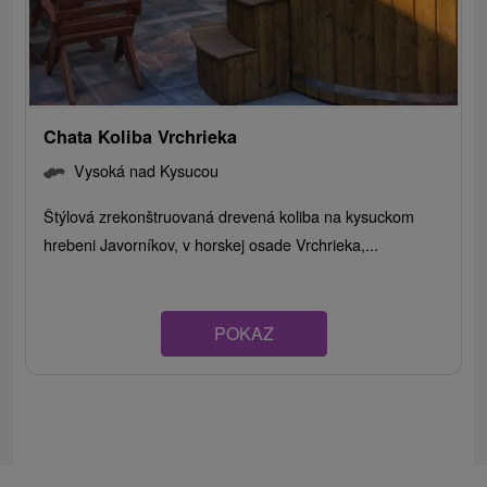
Chata Koliba Vrchrieka
Vysoká nad Kysucou
Štýlová zrekonštruovaná drevená koliba na kysuckom
hrebeni Javorníkov, v horskej osade Vrchrieka,...
POKAZ