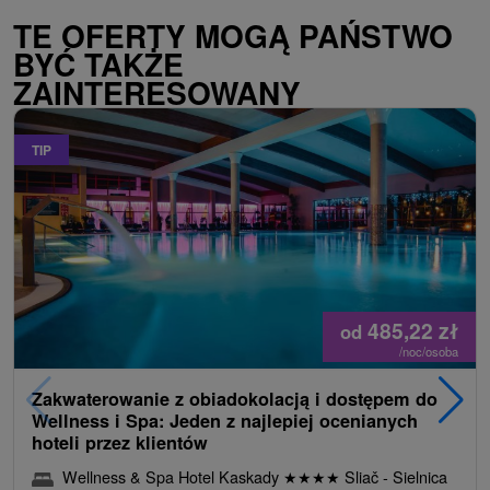
TE OFERTY MOGĄ PAŃSTWO
BYĆ TAKŻE
ZAINTERESOWANY
TIP
485,22
zł
od
/noc/osoba
Zakwaterowanie z obiadokolacją i dostępem do
Wellness i Spa: Jeden z najlepiej ocenianych
hoteli przez klientów
Wellness & Spa Hotel Kaskady
★
★
★
★
Sliač - Sielnica