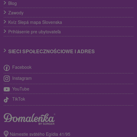
Blog
Zawody
Kvíz Slepá mapa Slovenska
Prihlásenie pre ubytovateľa
SIECI SPOŁECZNOŚCIOWE I ADRES
Facebook
Instagram
YouTube
TikTok
Námestie svätého Egídia 41/95