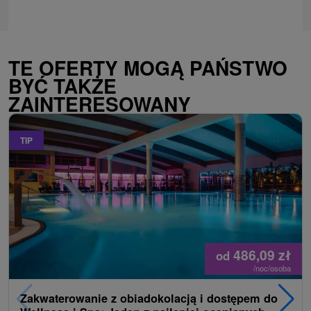
TE OFERTY MOGĄ PAŃSTWO
BYĆ TAKŻE
ZAINTERESOWANY
TIP
486,09
zł
od
/noc/osoba
Zakwaterowanie z obiadokolacją i dostępem do