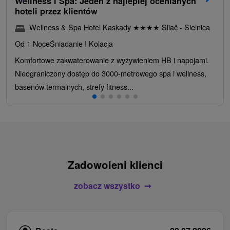
Wellness i Spa: Jeden z najlepiej ocenianych
hoteli przez klientów
Wellness & Spa Hotel Kaskady
★
★
★
★
Sliač - Sielnica
Od 1 Noce
Śniadanie I Kolacja
Komfortowe zakwaterowanie z wyżywieniem HB i napojami.
Nieograniczony dostęp do 3000-metrowego spa i wellness,
basenów termalnych, strefy fitness...
Zadowoleni klienci
zobacz wszystko