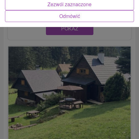
Nízkych Tatier, v obci Vyšná Boca, v 2 chatách s 8...
Zezwól zaznaczone
Odmówić
POKAZ