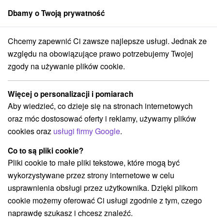
Dbamy o Twoją prywatność
członek grupy
Sorger
Chcemy zapewnić Ci zawsze najlepsze usługi. Jednak ze
Chaty na prenájom
Stredné Slovensko
Žilinský kraj
Vyšná Boca
względu na obowiązujące prawo potrzebujemy Twojej
zgody na używanie plików cookie.
Chaty na prenájom Vyšná Boca
Więcej o personalizacji i pomiarach
Kategorie
Aby wiedzieć, co dzieje się na stronach internetowych
oraz móc dostosować oferty i reklamy, używamy plików
Wszystkie kategorie
Chaty na prenájom
(3)
cookies oraz
usługi firmy Google
.
Drevenice
(8)
Co to są pliki cookie?
Pliki cookie to małe pliki tekstowe, które mogą być
Wybierz lokalizację lub datę
wykorzystywane przez strony internetowe w celu
usprawnienia obsługi przez użytkownika. Dzięki plikom
NAJTAŃSZE
NAJDROŻSZE
NA PO
WSZYSTKO
cookie możemy oferować Ci usługi zgodnie z tym, czego
naprawdę szukasz i chcesz znaleźć.