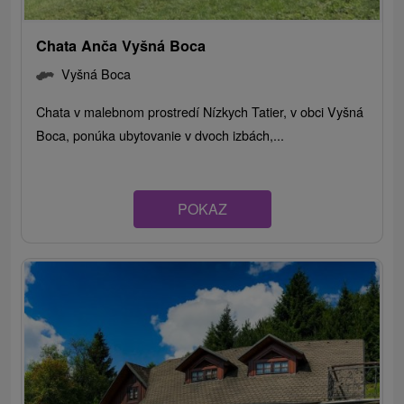
Chata Anča Vyšná Boca
Vyšná Boca
Chata v malebnom prostredí Nízkych Tatier, v obci Vyšná
Boca, ponúka ubytovanie v dvoch izbách,...
POKAZ