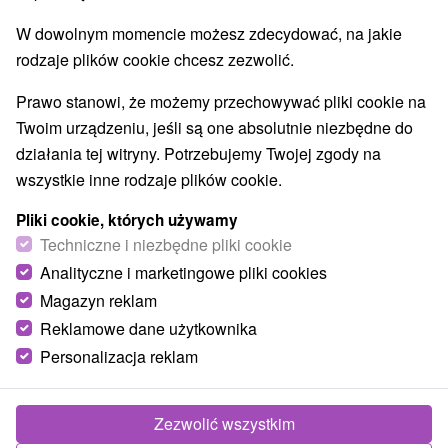
W dowolnym momencie możesz zdecydować, na jakie
rodzaje plików cookie chcesz zezwolić.
Prawo stanowi, że możemy przechowywać pliki cookie na
Twoim urządzeniu, jeśli są one absolutnie niezbędne do
działania tej witryny. Potrzebujemy Twojej zgody na
wszystkie inne rodzaje plików cookie.
Pliki cookie, których używamy
Techniczne i niezbędne pliki cookie
Analityczne i marketingowe pliki cookies
Magazyn reklam
Reklamowe dane użytkownika
Personalizacja reklam
Chaty Helena Vyšná Boca
Vyšná Boca
Zezwolić wszystkim
Útulné ubytovanie v malebnom horskom prostredí