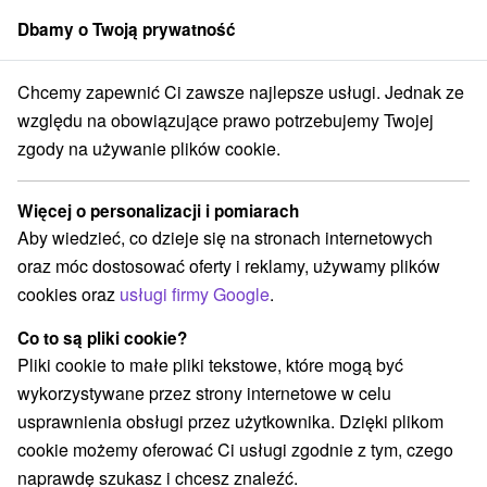
Dbamy o Twoją prywatność
członek grupy
Sorger
Chcemy zapewnić Ci zawsze najlepsze usługi. Jednak ze
Chaty na prenájom
Stredné Slovensko
Žilinský kraj
Východná
względu na obowiązujące prawo potrzebujemy Twojej
zgody na używanie plików cookie.
Chaty na prenájom Východná
Więcej o personalizacji i pomiarach
Kategorie
Aby wiedzieć, co dzieje się na stronach internetowych
oraz móc dostosować oferty i reklamy, używamy plików
Wszystkie kategorie
Chaty na prenájom
(3)
cookies oraz
usługi firmy Google
.
Drevenice
(1)
Co to są pliki cookie?
Pliki cookie to małe pliki tekstowe, które mogą być
Wybierz lokalizację lub datę
wykorzystywane przez strony internetowe w celu
usprawnienia obsługi przez użytkownika. Dzięki plikom
NAJTAŃSZE
NAJDROŻSZE
NA PO
WSZYSTKO
cookie możemy oferować Ci usługi zgodnie z tym, czego
naprawdę szukasz i chcesz znaleźć.