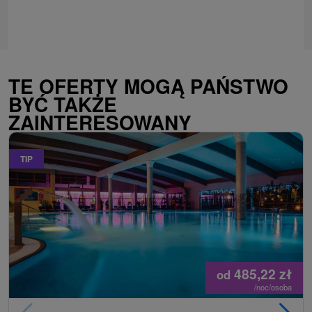
TE OFERTY MOGĄ PAŃSTWO
BYĆ TAKŻE
ZAINTERESOWANY
TIP
485,22
zł
od
/noc/osoba