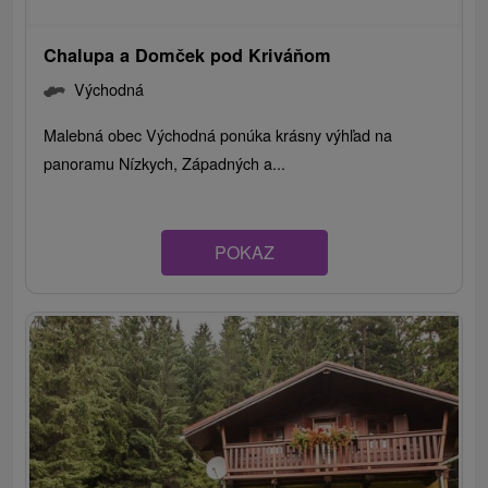
Chalupa a Domček pod Kriváňom
Východná
Malebná obec Východná ponúka krásny výhľad na
panoramu Nízkych, Západných a...
POKAZ