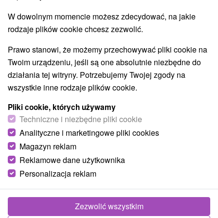
W dowolnym momencie możesz zdecydować, na jakie
rodzaje plików cookie chcesz zezwolić.
Prawo stanowi, że możemy przechowywać pliki cookie na
Twoim urządzeniu, jeśli są one absolutnie niezbędne do
działania tej witryny. Potrzebujemy Twojej zgody na
wszystkie inne rodzaje plików cookie.
Pliki cookie, których używamy
Techniczne i niezbędne pliki cookie
Analityczne i marketingowe pliki cookies
Magazyn reklam
Reklamowe dane użytkownika
Personalizacja reklam
Chalupa pod lipou Východná
Východná
Zezwolić wszystkim
Útulná chalupa v obci Východná ponúka ubytovanie v