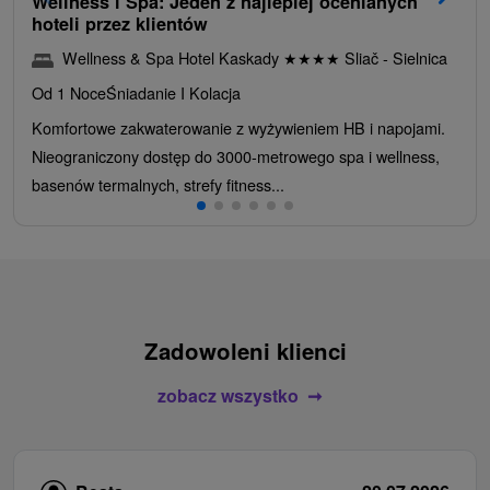
Wellness i Spa: Jeden z najlepiej ocenianych
hoteli przez klientów
Wellness & Spa Hotel Kaskady
★
★
★
★
Sliač - Sielnica
Od 1 Noce
Śniadanie I Kolacja
Komfortowe zakwaterowanie z wyżywieniem HB i napojami.
Nieograniczony dostęp do 3000-metrowego spa i wellness,
basenów termalnych, strefy fitness...
Zadowoleni klienci
zobacz wszystko