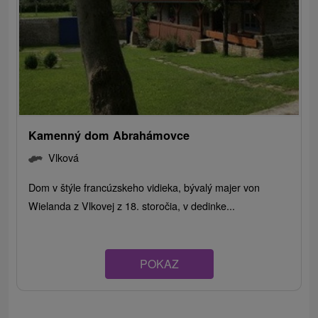
Kamenný dom Abrahámovce
Vlková
Dom v štýle francúzskeho vidieka, bývalý majer von
Wielanda z Vlkovej z 18. storočia, v dedinke...
POKAZ