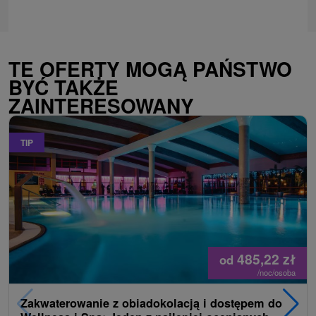
TE OFERTY MOGĄ PAŃSTWO
BYĆ TAKŻE
ZAINTERESOWANY
TIP
485,22
zł
od
/noc/osoba
Zakwaterowanie z obiadokolacją i dostępem do