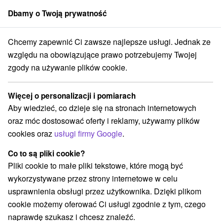
Dbamy o Twoją prywatność
członek grupy
Sorger
Chcemy zapewnić Ci zawsze najlepsze usługi. Jednak ze
Chaty na prenájom
Východné Slovensko
Prešovský kraj
Vlková
względu na obowiązujące prawo potrzebujemy Twojej
zgody na używanie plików cookie.
Chaty na prenájom Vlková
Więcej o personalizacji i pomiarach
Kategorie
Aby wiedzieć, co dzieje się na stronach internetowych
oraz móc dostosować oferty i reklamy, używamy plików
Wszystkie kategorie
Chaty na prenájom
(3)
cookies oraz
usługi firmy Google
.
Drevenice
Priváty
(1)
(1)
Co to są pliki cookie?
Pliki cookie to małe pliki tekstowe, które mogą być
Wybierz lokalizację lub datę
wykorzystywane przez strony internetowe w celu
usprawnienia obsługi przez użytkownika. Dzięki plikom
NAJTAŃSZE
NAJDROŻSZE
NA PO
WSZYSTKO
cookie możemy oferować Ci usługi zgodnie z tym, czego
naprawdę szukasz i chcesz znaleźć.