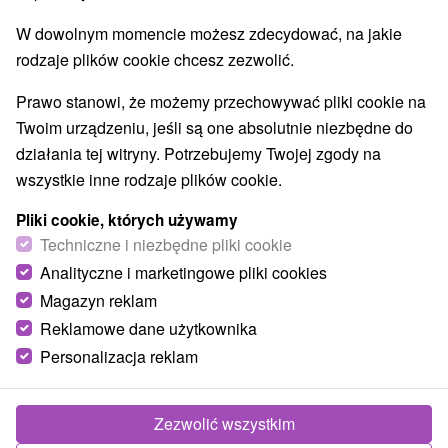
W dowolnym momencie możesz zdecydować, na jakie
rodzaje plików cookie chcesz zezwolić.
Prawo stanowi, że możemy przechowywać pliki cookie na
Twoim urządzeniu, jeśli są one absolutnie niezbędne do
działania tej witryny. Potrzebujemy Twojej zgody na
wszystkie inne rodzaje plików cookie.
Pliki cookie, których używamy
Techniczne i niezbędne pliki cookie
Analityczne i marketingowe pliki cookies
Magazyn reklam
Reklamowe dane użytkownika
Personalizacja reklam
Chata Martin Pikovce Abrahámovce
Vlková
Zezwolić wszystkim
Útulná chata v obci Pikovce na Spiši ponúka na poschodí