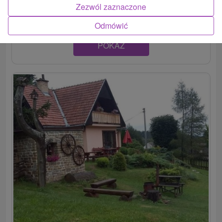
dve spálne so zdieľanou kúpeľňou a...
Zezwól zaznaczone
Odmówić
POKAZ