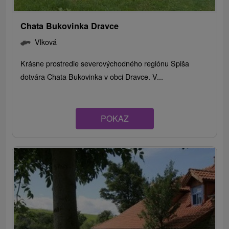
Chata Bukovinka Dravce
Vlková
Krásne prostredie severovýchodného regiónu Spiša
dotvára Chata Bukovinka v obci Dravce. V...
POKAZ