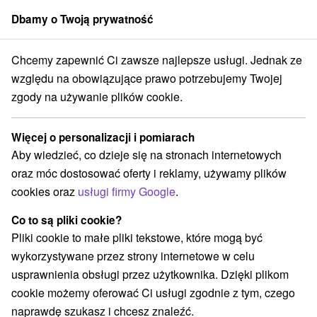
Dbamy o Twoją prywatność
członek grupy
Sorger
Chcemy zapewnić Ci zawsze najlepsze usługi. Jednak ze
Chaty na prenájom
Stredné Slovensko
Žilinský kraj
Trstená
względu na obowiązujące prawo potrzebujemy Twojej
zgody na używanie plików cookie.
Chaty na prenájom Trstená
Więcej o personalizacji i pomiarach
Kategorie
Aby wiedzieć, co dzieje się na stronach internetowych
oraz móc dostosować oferty i reklamy, używamy plików
Wszystkie kategorie
Apartmány
(1)
cookies oraz
usługi firmy Google
.
Chaty na prenájom
(3)
Co to są pliki cookie?
Pliki cookie to małe pliki tekstowe, które mogą być
Wybierz lokalizację lub datę
wykorzystywane przez strony internetowe w celu
usprawnienia obsługi przez użytkownika. Dzięki plikom
NAJTAŃSZE
NAJDROŻSZE
NA PO
WSZYSTKO
cookie możemy oferować Ci usługi zgodnie z tym, czego
naprawdę szukasz i chcesz znaleźć.