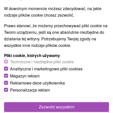
W dowolnym momencie możesz zdecydować, na jakie
rodzaje plików cookie chcesz zezwolić.
Prawo stanowi, że możemy przechowywać pliki cookie na
Twoim urządzeniu, jeśli są one absolutnie niezbędne do
działania tej witryny. Potrzebujemy Twojej zgody na
wszystkie inne rodzaje plików cookie.
Pliki cookie, których używamy
Techniczne i niezbędne pliki cookie
Analityczne i marketingowe pliki cookies
Magazyn reklam
Reklamowe dane użytkownika
Personalizacja reklam
Chata Sára a Samanta Trstená
Trstená
Zezwolić wszystkim
Dve chaty ponúkajúce moderné ubytovanie s priamym