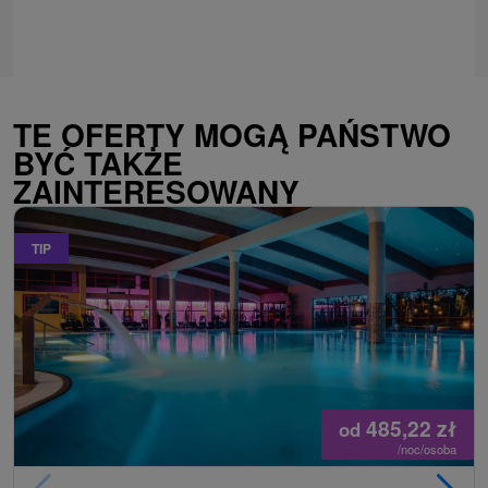
TE OFERTY MOGĄ PAŃSTWO
BYĆ TAKŻE
ZAINTERESOWANY
TIP
485,22
zł
od
/noc/osoba