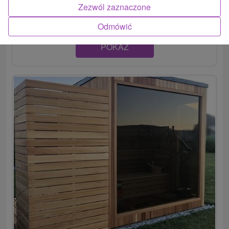
výhľadom na Oravskú priehradu. Komfortný spánok...
Zezwól zaznaczone
Odmówić
POKAZ