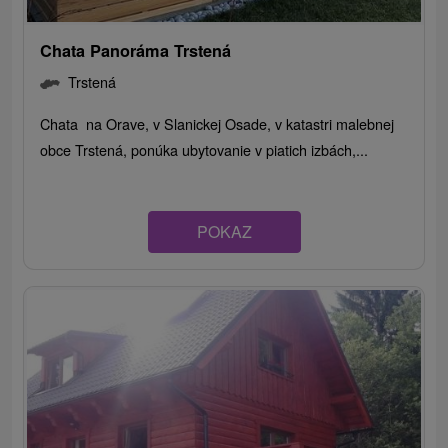
Chata Panoráma Trstená
Trstená
Chata na Orave, v Slanickej Osade, v katastri malebnej
obce Trstená, ponúka ubytovanie v piatich izbách,...
POKAZ