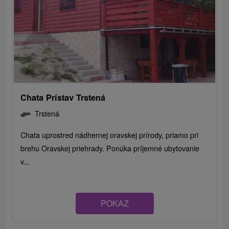
Chata Prístav Trstená
Trstená
Chata uprostred nádhernej oravskej prírody, priamo pri
brehu Oravskej priehrady. Ponúka príjemné ubytovanie
v...
POKAZ