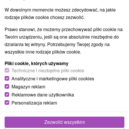
W dowolnym momencie możesz zdecydować, na jakie
rodzaje plików cookie chcesz zezwolić.
Prawo stanowi, że możemy przechowywać pliki cookie na
Twoim urządzeniu, jeśli są one absolutnie niezbędne do
działania tej witryny. Potrzebujemy Twojej zgody na
wszystkie inne rodzaje plików cookie.
Pliki cookie, których używamy
Techniczne i niezbędne pliki cookie
Analityczne i marketingowe pliki cookies
Magazyn reklam
Reklamowe dane użytkownika
Personalizacja reklam
Rodinný dom pod hradom Tisovec
Tisovec
Zezwolić wszystkim
Rodinný domček v Slovenskom rudohorí v malebnom