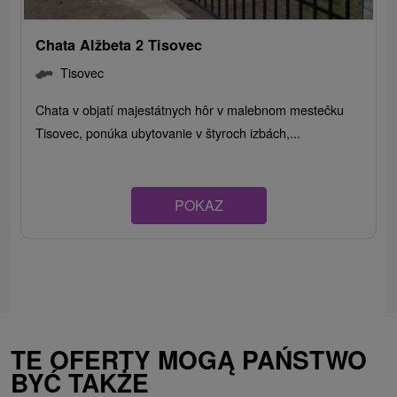
Chata Alžbeta 2 Tisovec
Tisovec
Chata v objatí majestátnych hôr v malebnom mestečku
Tisovec, ponúka ubytovanie v štyroch izbách,...
POKAZ
TE OFERTY MOGĄ PAŃSTWO
BYĆ TAKŻE