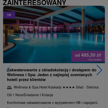
ZAINTERESOWANY
TIP
485,30
zł
od
/noc/osoba
Zakwaterowanie z obiadokolacją i dostępem do
Wellness i Spa: Jeden z najlepiej ocenianych
hoteli przez klientów
Wellness & Spa Hotel Kaskady
★
★
★
★
Sliač - Sielnica
Od 1 Noce
Śniadanie I Kolacja
Komfortowe zakwaterowanie z wyżywieniem HB i napojami.