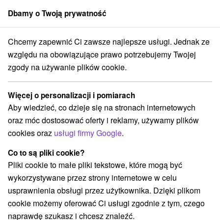
Dbamy o Twoją prywatność
członek grupy
Sorger
Chcemy zapewnić Ci zawsze najlepsze usługi. Jednak ze
y na prenájom
Stredné Slovensko
Banskobystrický kraj
Tisovec
względu na obowiązujące prawo potrzebujemy Twojej
zgody na używanie plików cookie.
Chaty na prenájom Tisovec
Więcej o personalizacji i pomiarach
Kategorie
Aby wiedzieć, co dzieje się na stronach internetowych
oraz móc dostosować oferty i reklamy, używamy plików
Wszystkie kategorie
Apartmány
(1)
cookies oraz
usługi firmy Google
.
Chaty na prenájom
(2)
Co to są pliki cookie?
Pliki cookie to małe pliki tekstowe, które mogą być
Wybierz lokalizację lub datę
wykorzystywane przez strony internetowe w celu
usprawnienia obsługi przez użytkownika. Dzięki plikom
NAJTAŃSZE
NAJDROŻSZE
NA PO
WSZYSTKO
cookie możemy oferować Ci usługi zgodnie z tym, czego
naprawdę szukasz i chcesz znaleźć.