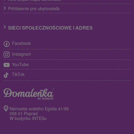
Prihlásenie pre ubytovateľa
SIECI SPOŁECZNOŚCIOWE I ADRES
Facebook
Instagram
YouTube
TikTok
Námestie svätého Egídia 41/95
058 01 Poprad
W budynku INTESu