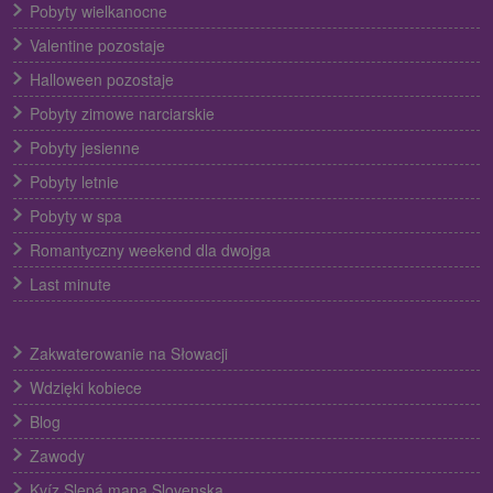
Pobyty wielkanocne
Valentine pozostaje
Halloween pozostaje
Pobyty zimowe narciarskie
Pobyty jesienne
Pobyty letnie
Pobyty w spa
Romantyczny weekend dla dwojga
Last minute
Zakwaterowanie na Słowacji
Wdzięki kobiece
Blog
Zawody
Kvíz Slepá mapa Slovenska