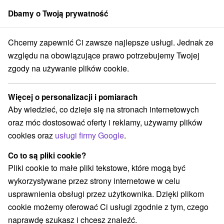
Dbamy o Twoją prywatność
członek grupy
Sorger
Chcemy zapewnić Ci zawsze najlepsze usługi. Jednak ze
 prenájom
Východné Slovensko
Prešovský kraj
Tatranská Štrba
względu na obowiązujące prawo potrzebujemy Twojej
zgody na używanie plików cookie.
Chaty na prenájom Tatranská Štrba
Więcej o personalizacji i pomiarach
Kategorie
Aby wiedzieć, co dzieje się na stronach internetowych
oraz móc dostosować oferty i reklamy, używamy plików
Wszystkie kategorie
Hotele na Slovacji
(1)
cookies oraz
usługi firmy Google
.
Apartmány
Chaty na prenájom
Drevenice
(9)
(19)
(3)
Penzióny
Priváty
(3)
(1)
Co to są pliki cookie?
Pliki cookie to małe pliki tekstowe, które mogą być
wykorzystywane przez strony internetowe w celu
Wybierz lokalizację lub datę
usprawnienia obsługi przez użytkownika. Dzięki plikom
cookie możemy oferować Ci usługi zgodnie z tym, czego
TOP - BESTSELLERY
NAJTAŃSZE
WSZYSTKO
naprawdę szukasz i chcesz znaleźć.