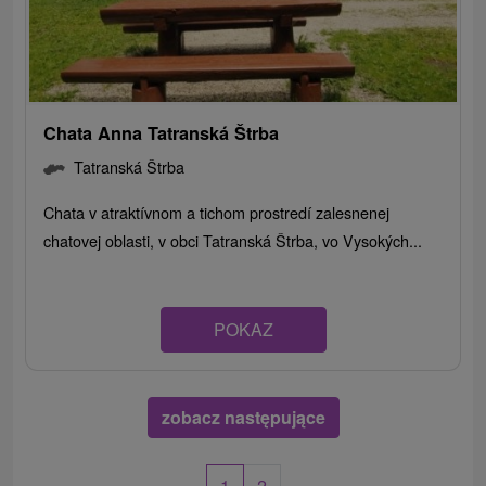
Chata Anna Tatranská Štrba
Tatranská Štrba
Chata v atraktívnom a tichom prostredí zalesnenej
chatovej oblasti, v obci Tatranská Štrba, vo Vysokých...
POKAZ
zobacz następujące
1
2