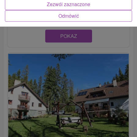
Chata priamo pod štítmi Vysokých Tatier v chatovej
Zezwól zaznaczone
osade obce Tatranská Štrba, časť Lieskovec....
Odmówić
POKAZ