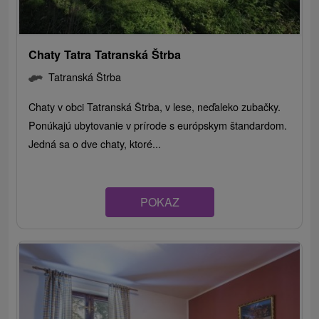
Chaty Tatra Tatranská Štrba
Tatranská Štrba
Chaty v obci Tatranská Štrba, v lese, neďaleko zubačky.
Ponúkajú ubytovanie v prírode s európskym štandardom.
Jedná sa o dve chaty, ktoré...
POKAZ