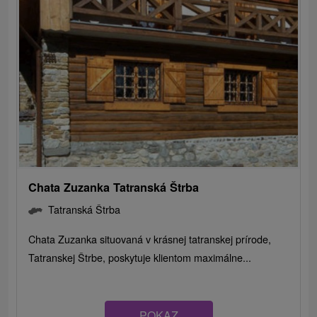
Chata Zuzanka Tatranská Štrba
Tatranská Štrba
Chata Zuzanka situovaná v krásnej tatranskej prírode,
Tatranskej Štrbe, poskytuje klientom maximálne...
POKAZ