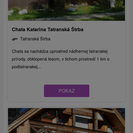
Chata Katarina Tatranská Štrba
Tatranská Štrba
Chata sa nachádza uprostred nádhernej tatranskej
prírody, obklopená lesom, v tichom prostredí 1 km o
podtatranskej...
POKAZ