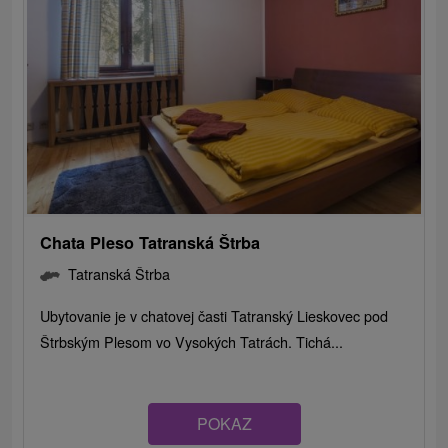
Chata Pleso Tatranská Štrba
Tatranská Štrba
Ubytovanie je v chatovej časti Tatranský Lieskovec pod
Štrbským Plesom vo Vysokých Tatrách. Tichá...
POKAZ