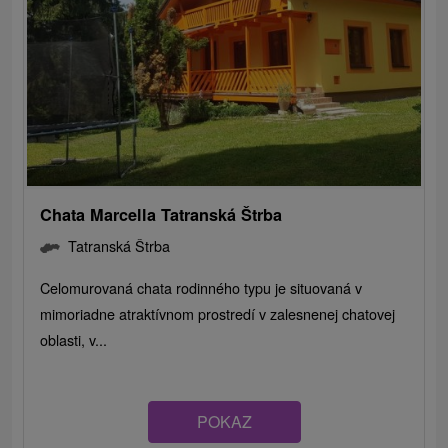
Chata Marcella Tatranská Štrba
Tatranská Štrba
Celomurovaná chata rodinného typu je situovaná v
mimoriadne atraktívnom prostredí v zalesnenej chatovej
oblasti, v...
POKAZ