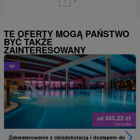
TE OFERTY MOGĄ PAŃSTWO
BYĆ TAKŻE
ZAINTERESOWANY
TIP
485,22
zł
od
/noc/osoba
Zakwaterowanie z obiadokolacją i dostępem do